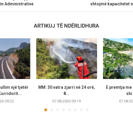
ën Administrative
shtojmë kapacitetet 
ARTIKUJ TË NDËRLIDHURA
llim një tjetër
MM: 30 vatra zjarri në 24 orë,
E premtja me 
orridorit...
8...
shi 
26 09:22
07.08.2026 09:19
07.08.2