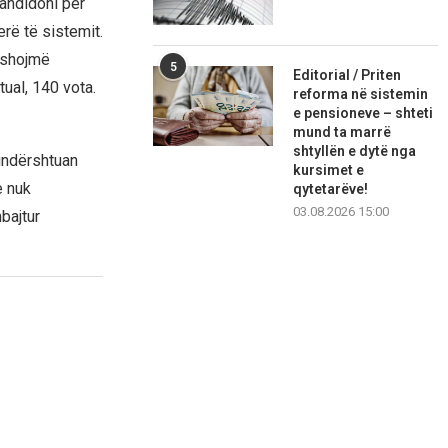
kandidoni për
erë të sistemit.
yshojmë
5
Editorial / Priten
ual, 140 vota.
reforma në sistemin
e pensioneve – shteti
mund ta marrë
shtyllën e dytë nga
undërshtuan
kursimet e
e nuk
qytetarëve!
03.08.2026 15:00
bajtur