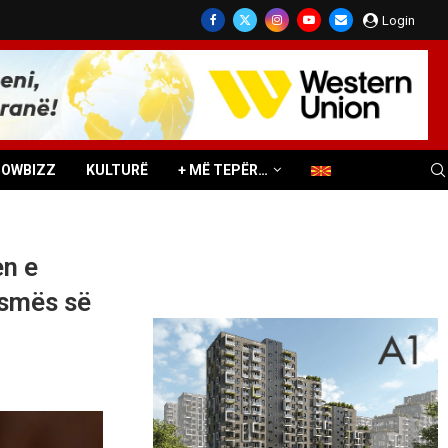
Login
HOWBIZZ
KULTURË
+ MË TEPËR…
en e
ismës së