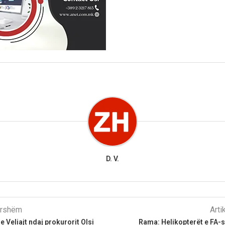
D. V.
parshëm
Arti
 Veliajt ndaj prokurorit Olsi
Rama: Helikopterët e FA-s