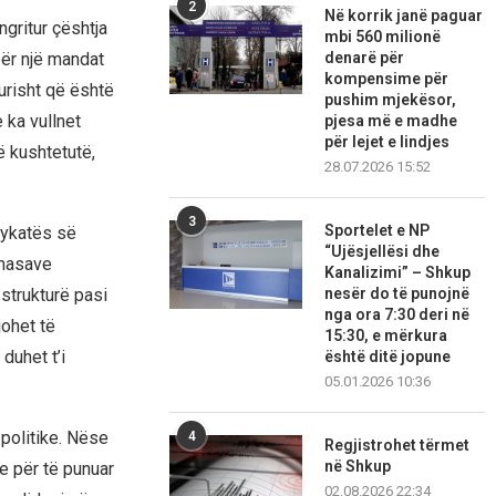
2
Në korrik janë paguar
ngritur çështja
mbi 560 milionë
 për një mandat
denarë për
kompensime për
urisht që është
pushim mjekësor,
 ka vullnet
pjesa më e madhe
për lejet e lindjes
 kushtetutë,
28.07.2026 15:52
3
Sportelet e NP
jykatës së
“Ujësjellësi dhe
 masave
Kanalizimi” – Shkup
 strukturë pasi
nesër do të punojnë
nga ora 7:30 deri në
johet të
15:30, e mërkura
duhet t’i
është ditë jopune
05.01.2026 10:36
politike. Nëse
4
Regjistrohet tërmet
në Shkup
e për të punuar
02.08.2026 22:34