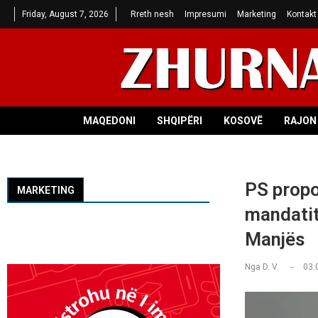
Friday, August 7, 2026
Rreth nesh
Impresumi
Marketing
Kontakt
MAQEDONI
SHQIPËRI
KOSOVË
RAJON 
PS propo
MARKETING
mandatit
Manjës
Nga
D. V.
03.