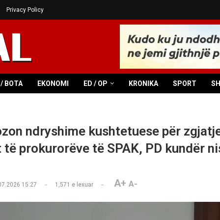
Privacy Policy
/ BOTA
EKONOMI
ED / OP
KRONIKA
SPORT
S
zon ndryshime kushtetuese për zgjatj
 të prokurorëve të SPAK, PD kundër n
A+
A-
07.2026 15:27
1,571
e lexuar