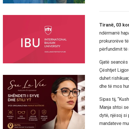
Tiranë, 03 ko
ndërmarrë hapa
prokurorëve të
përfundimit të 
Gjatë seancës 
Çështjet Ligjor
duhet rishikua
dhe të mos hu
Sipas tij, “Kus
Manja shtoi se
dytë, njësoj si
mandateve mund