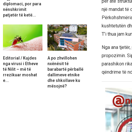
për atë struktu
diplomaci, por para
një mandat të d
nënshkrimit
patjetër të ketë...
Përkohshmëria 
kushtetutën dhe
T’i thua jam ku
Nga ana tjetër
propozimin. Si
Editorial / Kujdes
A po zhvillohen
parashikon rik
nga virusi i Etheve
nxënësit të
të Nilit – më të
barabartë përballë
qëndrime të nd
rrezikuar moshat
dallimeve etnike
e...
dhe shkollave ku
mësojnë?