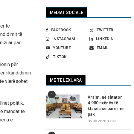
MEDIAT SOCIALE
ër të
FACEBOOK
TWITTER
ndidimit të
INSTAGRAM
LINKEDIN
nizuar pas
YOUTUBE
EMAIL
TIKTOK
ionin për
për rikandidimin
MË TË LEXUARA
 të vlerësohet
1
Arsim, në shtator
net politik.
4.900 nxënës të
klasës së parë më
jë mandat të
pak
mëria e
06.08.2026 17:33