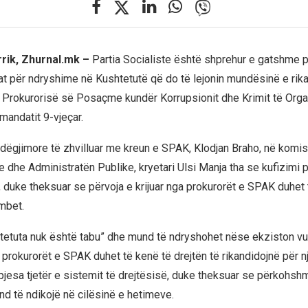
rrik, Zhurnal.mk –
Partia Socialiste është shprehur e gatshme p
t për ndryshime në Kushtetutë që do të lejonin mundësinë e rika
 Prokurorisë së Posaçme kundër Korrupsionit dhe Krimit të Orga
mandatit 9-vjeçar.
dëgjimore të zhvilluar me kreun e SPAK, Klodjan Braho, në komis
e dhe Administratën Publike, kryetari Ulsi Manja tha se kufizimi 
r, duke theksuar se përvoja e krijuar nga prokurorët e SPAK duhet
mbet.
htetuta nuk është tabu” dhe mund të ndryshohet nëse ekziston vull
 prokurorët e SPAK duhet të kenë të drejtën të rikandidojnë për n
 pjesa tjetër e sistemit të drejtësisë, duke theksuar se përkohsh
 të ndikojë në cilësinë e hetimeve.