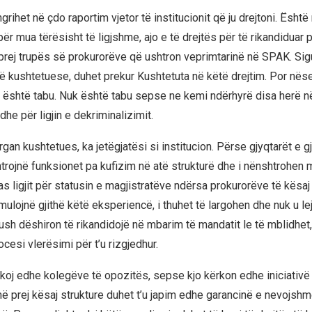
rihet në çdo raportim vjetor të institucionit që ju drejtoni. Është 
 për mua tërësisht të ligjshme, ajo e të drejtës për të rikandiduar
t prej trupës së prokurorëve që ushtron veprimtarinë në SPAK. Sig
ë kushtetuese, duhet prekur Kushtetuta në këtë drejtim. Por nëse
 është tabu. Nuk është tabu sepse ne kemi ndërhyrë disa herë në
he për ligjin e dekriminalizimit.
an kushtetues, ka jetëgjatësi si institucion. Përse gjyqtarët e g
rojnë funksionet pa kufizim në atë strukturë dhe i nënshtrohen
as ligjit për statusin e magjistratëve ndërsa prokurorëve të kësaj
ulojnë gjithë këtë eksperiencë, i thuhet të largohen dhe nuk u le
ush dëshiron të rikandidojë në mbarim të mandatit le të mblidhet, 
ocesi vlerësimi për t’u rizgjedhur.
rkoj edhe kolegëve të opozitës, sepse kjo kërkon edhe iniciativë 
 prej kësaj strukture duhet t’u japim edhe garancinë e nevojshm