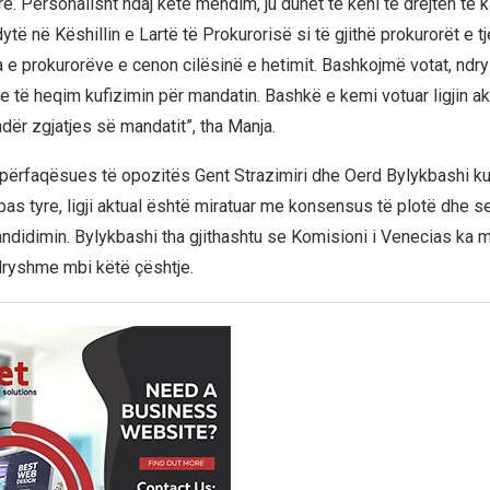
rë. Personalisht ndaj këtë mendim, ju duhet të keni të drejtën të 
ytë në Këshillin e Lartë të Prokurorisë si të gjithë prokurorët e tj
e prokurorëve e cenon cilësinë e hetimit. Bashkojmë votat, ndr
 të heqim kufizimin për mandatin. Bashkë e kemi votuar ligjin akt
ndër zgjatjes së mandatit”, tha Manja.
, përfaqësues të opozitës Gent Strazimiri dhe Oerd Bylykbashi k
pas tyre, ligji aktual është miratuar me konsensus të plotë dhe s
andidimin. Bylykbashi tha gjithashtu se Komisioni i Venecias ka m
ryshme mbi këtë çështje.