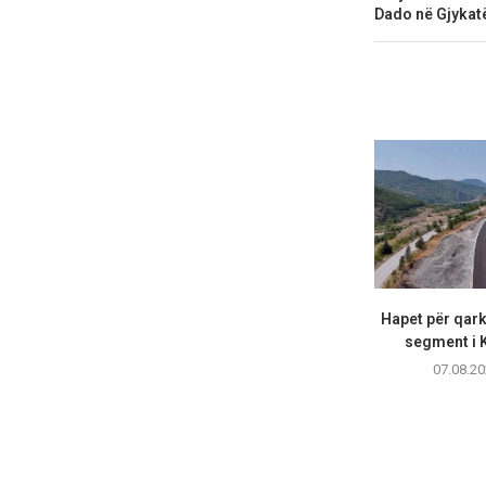
Dado në Gjykat
Hapet për qarku
segment i K
07.08.20