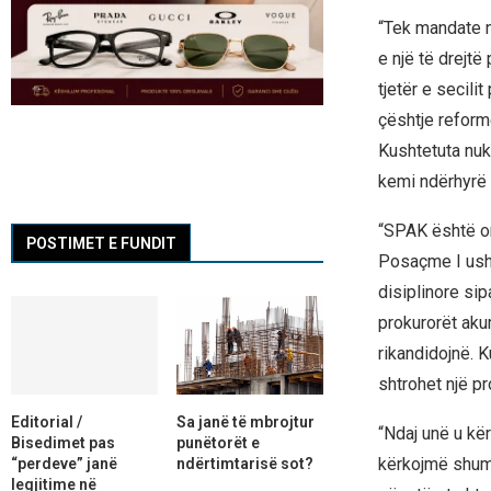
“Tek mandate ng
e një të drejtë
tjetër e secili
çështje reform
Kushtetuta nuk
kemi ndërhyrë d
“SPAK është org
POSTIMET E FUNDIT
Posaçme I usht
disiplinore sip
prokurorët akum
rikandidojnë. K
shtrohet një pr
Editorial /
Sa janë të mbrojtur
“Ndaj unë u kë
Bisedimet pas
punëtorët e
kërkojmë shumë
“perdeve” janë
ndërtimtarisë sot?
legjitime në