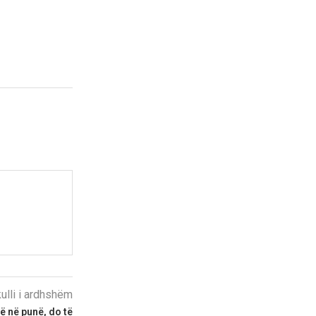
kulli i ardhshëm
ë në punë, do të