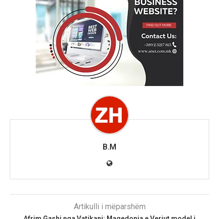
B.M
Artikulli i mëparshëm
Afrim Gashi nga Vatikani: Maqedonia e Veriut model i