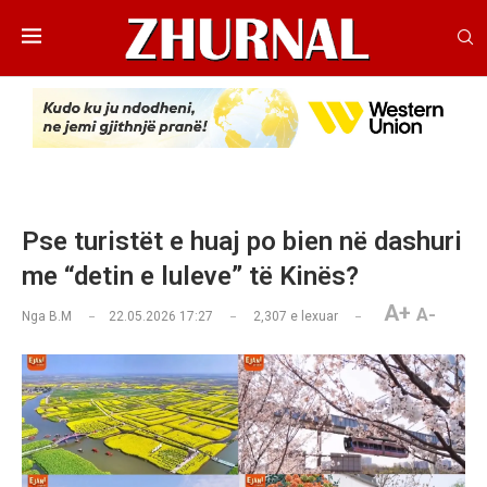
Pse turistët e huaj po bien në dashuri
me “detin e luleve” të Kinës?
A+
A-
Nga
B.M
22.05.2026 17:27
2,307
e lexuar