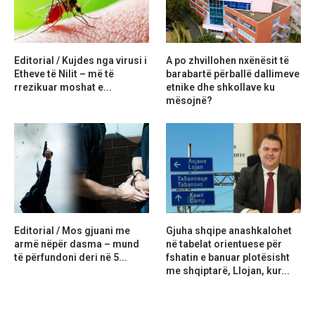
Editorial / Kujdes nga virusi i
A po zhvillohen nxënësit të
Etheve të Nilit – më të
barabartë përballë dallimeve
rrezikuar moshat e...
etnike dhe shkollave ku
mësojnë?
Editorial / Mos gjuani me
Gjuha shqipe anashkalohet
armë nëpër dasma – mund
në tabelat orientuese për
të përfundoni deri në 5...
fshatin e banuar plotësisht
me shqiptarë, Llojan, kur...