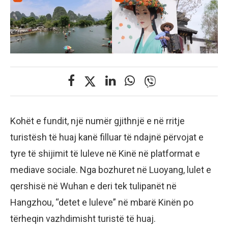
Kohët e fundit, një numër gjithnjë e në rritje
turistësh të huaj kanë filluar të ndajnë përvojat e
tyre të shijimit të luleve në Kinë në platformat e
mediave sociale. Nga bozhuret në Luoyang, lulet e
qershisë në Wuhan e deri tek tulipanët në
Hangzhou, “detet e luleve” në mbarë Kinën po
tërheqin vazhdimisht turistë të huaj.