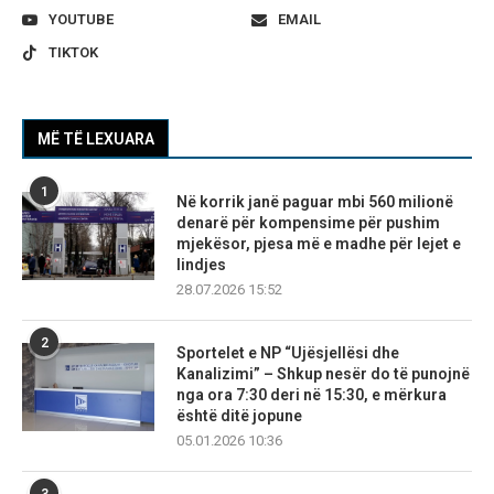
YOUTUBE
EMAIL
TIKTOK
MË TË LEXUARA
1
Në korrik janë paguar mbi 560 milionë
denarë për kompensime për pushim
mjekësor, pjesa më e madhe për lejet e
lindjes
28.07.2026 15:52
2
Sportelet e NP “Ujësjellësi dhe
Kanalizimi” – Shkup nesër do të punojnë
nga ora 7:30 deri në 15:30, e mërkura
është ditë jopune
05.01.2026 10:36