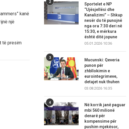
2
Sportelet e NP
“Ujësjellësi dhe
 “Hammers” kanë
Kanalizimi” – Shkup
nesër do të punojnë
ijnë një
nga ora 7:30 deri në
15:30, e mërkura
është ditë jopune
t të presim
05.01.2026 10:36
3
Mucunski: Qeveria
punon për
zhbllokimin e
eurointegrimeve,
detajet nuk thuhen
03.08.2026 16:35
4
Në korrik janë paguar
mbi 560 milionë
denarë për
kompensime për
pushim mjekësor,