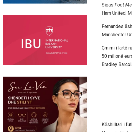
Sipas
Foot Me
Ham United, Ma
Fernandes ësht
Manchester Uni
Çmimi i lartë n
50 milionë eur
Bradley Barcol
Këshilltari i f