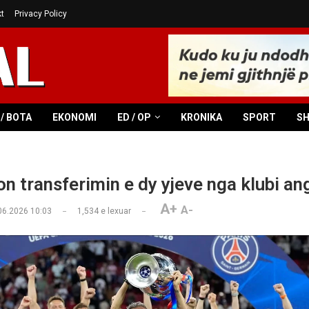
t
Privacy Policy
/ BOTA
EKONOMI
ED / OP
KRONIKA
SPORT
S
n transferimin e dy yjeve nga klubi an
A+
A-
06.2026 10:03
1,534
e lexuar