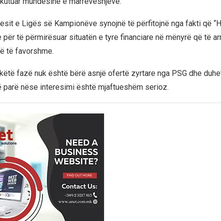
skutuar mundësinë e marrëveshjeve.
uesit e Ligës së Kampionëve synojnë të përfitojnë nga fakti që
 për të përmirësuar situatën e tyre financiare në mënyrë që të arr
ë të favorshme.
 këtë fazë nuk është bërë asnjë ofertë zyrtare nga PSG dhe duhe
të parë nëse interesimi është mjaftueshëm serioz.