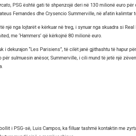
rcato
, PSG është gati të shpenzojë deri në 130 milionë euro pë
teus Fernandes dhe Crysencio Summerville, në afatin kalimtar t
ë një nga lojtarët e kërkuar në treg, i synuar nga skuadra si Rea
ted, me ‘Hammers’ që kërkojnë 80 milionë euro.
uk i dekurajon “Les Parisiens”, të cilët janë gjithashtu të hapur p
o për sulmuesin anësor, Summerville, i cili mund të jetë një zëv
a.
utbollit i PSG-së, Luis Campos, ka filluar tashmë kontaktin me zyrt