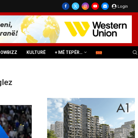
Login
HOWBIZZ
KULTURË
+ MË TEPËR…
glez