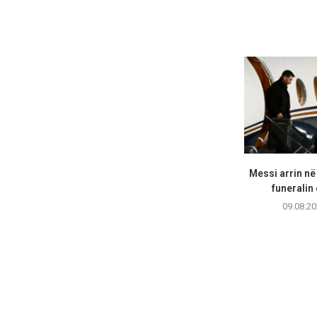
Messi arrin në
funeralin 
09.08.20