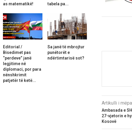
as matematikë!
tabela pa...
Editorial /
Sa janë të mbrojtur
Bisedimet pas
punëtorët e
“perdeve” janë
ndërtimtarisë sot?
legjitime në
diplomaci, por para
nënshkrimit
patjetër të ketë...
Artikulli i më
Ambasada e SH
27-vjetorin e h
Kosovë