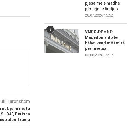
pjesa më e madhe
për lejet e lindjes
28.07.2026 15:52
5
VMRO‑DPMNE:
Maqedonia do të
bëhet vend më i mirë
për të jetuar
03.08.2026 16:17
kulli i ardhshëm
i nuk jemi më të
ë SHBA”, Berisha
nistratën Trump