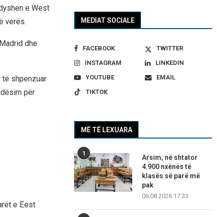
r dyshen e West
MEDIAT SOCIALE
ë verës.
l Madrid dhe
FACEBOOK
TWITTER
INSTAGRAM
LINKEDIN
YOUTUBE
EMAIL
ër të shpenzuar
endësim për
TIKTOK
MË TË LEXUARA
1
Arsim, në shtator
4.900 nxënës të
klasës së parë më
pak
06.08.2026 17:33
arët e Ëest