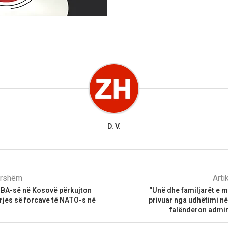
D. V.
parshëm
Arti
BA-së në Kosovë përkujton
“Unë dhe familjarët e m
yrjes së forcave të NATO-s në
privuar nga udhëtimi n
falënderon admi