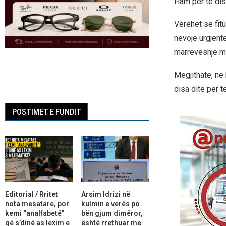
Ham për të di
Vërehet se fit
nevojë urgjente
marrëveshje m
Megjithatë, në
disa ditë për 
POSTIMET E FUNDIT
Editorial / Rritet
Arsim Idrizi në
nota mesatare, por
kulmin e verës po
kemi “analfabetë”
bën gjum dimëror,
që s’dinë as lexim e
është rrethuar me