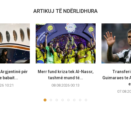
ARTIKUJ TË NDËRLIDHURA
 Argjentinë për
Merr fund kriza tek Al-Nassr,
Transferi
e babait...
tashmë mund të...
Guimaraes te A
e
26 10:21
08.08.2026 00:13
07.08.2