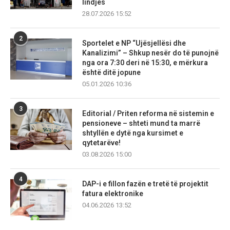
lindjes
28.07.2026 15:52
2
Sportelet e NP “Ujësjellësi dhe
Kanalizimi” – Shkup nesër do të punojnë
nga ora 7:30 deri në 15:30, e mërkura
është ditë jopune
05.01.2026 10:36
3
Editorial / Priten reforma në sistemin e
pensioneve – shteti mund ta marrë
shtyllën e dytë nga kursimet e
qytetarëve!
03.08.2026 15:00
4
DAP-i e fillon fazën e tretë të projektit
fatura elektronike
04.06.2026 13:52