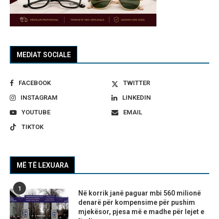
MEDIAT SOCIALE
FACEBOOK
TWITTER
INSTAGRAM
LINKEDIN
YOUTUBE
EMAIL
TIKTOK
MË TË LEXUARA
1
Në korrik janë paguar mbi 560 milionë
denarë për kompensime për pushim
mjekësor, pjesa më e madhe për lejet e