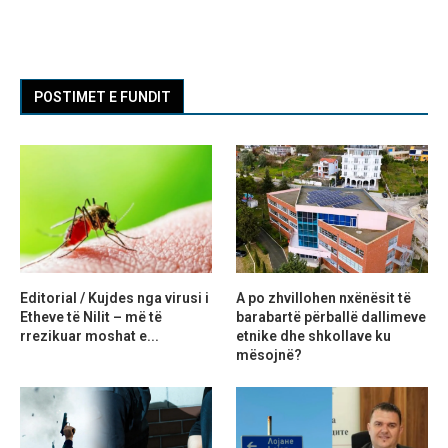
POSTIMET E FUNDIT
Editorial / Kujdes nga virusi i
A po zhvillohen nxënësit të
Etheve të Nilit – më të
barabartë përballë dallimeve
rrezikuar moshat e...
etnike dhe shkollave ku
mësojnë?