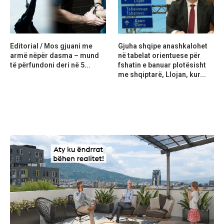
Editorial / Mos gjuani me
Gjuha shqipe anashkalohet
armë nëpër dasma – mund
në tabelat orientuese për
të përfundoni deri në 5...
fshatin e banuar plotësisht
me shqiptarë, Llojan, kur...