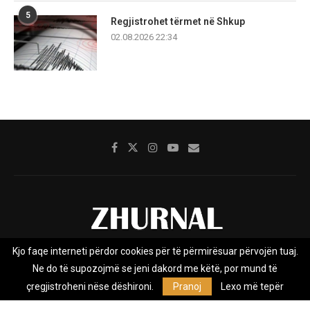
5
Regjistrohet tërmet në Shkup
02.08.2026 22:34
Kjo faqe interneti përdor cookies për të përmirësuar përvojën tuaj.
Rreth nesh
Impresumi
Marketing
Kontakt
Ne do të supozojmë se jeni dakord me këtë, por mund të
Privacy Policy
çregjistroheni nëse dëshironi.
Pranoj
Lexo më tepër
Zhurnal.mk është Agjenci e Lajmeve e pavarur, e themeluar në vitin