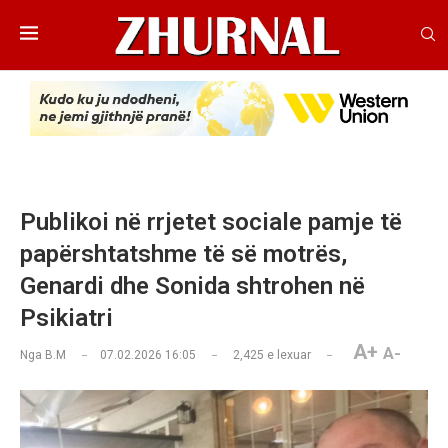
Publikoi në rrjetet sociale pamje të
papërshtatshme të së motrës,
Genardi dhe Sonida shtrohen në
Psikiatri
A+
A-
Nga
B.M
07.02.2026 16:05
2,425
e lexuar