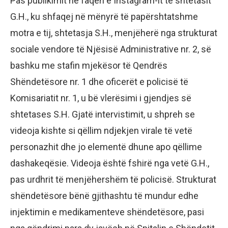
Pas publikimit në faqen e Instagram-it të shtetasit
G.H., ku shfaqej në mënyrë të papërshtatshme
motra e tij, shtetasja S.H., menjëherë nga strukturat
sociale vendore të Njësisë Administrative nr. 2, së
bashku me stafin mjekësor të Qendrës
Shëndetësore nr. 1 dhe oficerët e policisë të
Komisariatit nr. 1, u bë vlerësimi i gjendjes së
shtetases S.H. Gjatë intervistimit, u shpreh se
videoja kishte si qëllim ndjekjen virale të vetë
personazhit dhe jo elementë dhune apo qëllime
dashakeqësie. Videoja është fshirë nga vetë G.H.,
pas urdhrit të menjëhershëm të policisë. Strukturat
shëndetësore bënë gjithashtu të mundur edhe
injektimin e medikamenteve shëndetësore, pasi