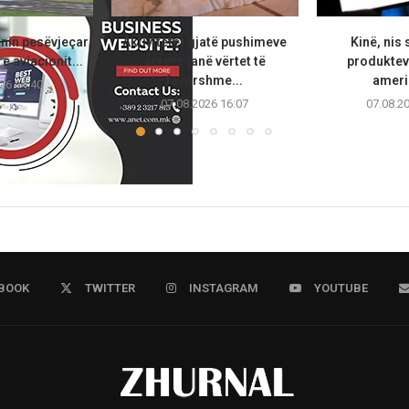
anin pesëvjeçar
Aktivitetet gjatë pushimeve
Kinë, nis 
e aviacionit...
verore janë vërtet të
produktev
favorshme...
ameri
26 14:40
07.08.2026 16:07
07.08.2
BOOK
TWITTER
INSTAGRAM
YOUTUBE