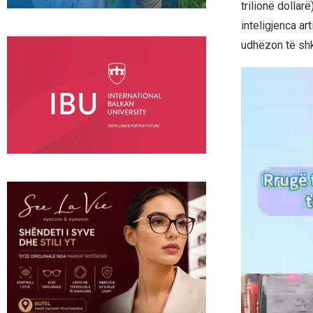
trilionë dollar
inteligjenca ar
udhëzon të shko