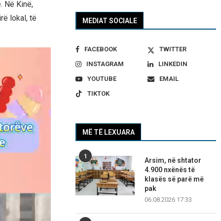
. Në Kinë,
rë lokal, të
MEDIAT SOCIALE
FACEBOOK
TWITTER
INSTAGRAM
LINKEDIN
YOUTUBE
EMAIL
TIKTOK
MË TË LEXUARA
1
Arsim, në shtator
4.900 nxënës të
klasës së parë më
pak
06.08.2026 17:33