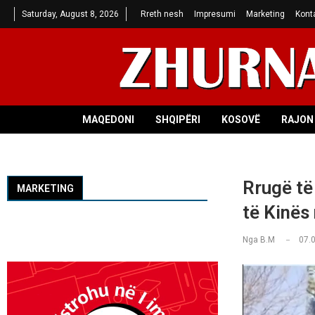
Saturday, August 8, 2026
Rreth nesh
Impresumi
Marketing
Kont
MAQEDONI
SHQIPËRI
KOSOVË
RAJON 
Rrugë të
MARKETING
të Kinës 
Nga
B.M
07.