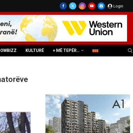
Login
HOWBIZZ
KULTURË
+ MË TEPËR…
umatorëve