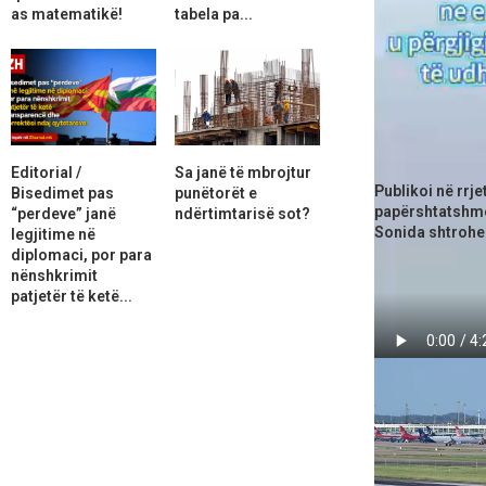
as matematikë!
tabela pa...
Artikulli i më
Editorial /
Sa janë të mbrojtur
Publikoi në rrje
Bisedimet pas
punëtorët e
papërshtatshme
“perdeve” janë
ndërtimtarisë sot?
Sonida shtrohen
legjitime në
diplomaci, por para
nënshkrimit
patjetër të ketë...