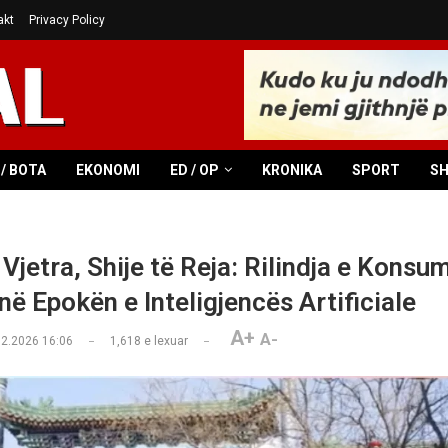
akt
Privacy Policy
/ BOTA
EKONOMI
ED / OP
KRONIKA
SPORT
S
 Vjetra, Shije të Reja: Rilindja e Kons
në Epokën e Inteligjencës Artificiale
A+
A-
02.2026 16:06
1,618
e lexuar