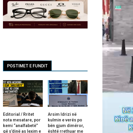
POSTIMET E FUNDIT
Editorial / Rritet
Arsim Idrizi në
nota mesatare, por
kulmin e verës po
kemi “analfabetë”
bën gjum dimëror,
që s’dinë as lexim e
është rrethuar me