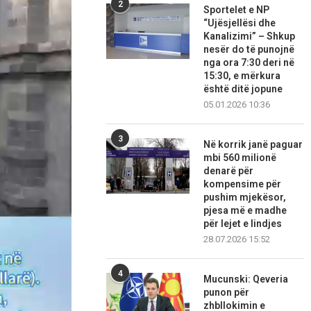
2
Sportelet e NP
“Ujësjellësi dhe
Kanalizimi” – Shkup
nesër do të punojnë
nga ora 7:30 deri në
15:30, e mërkura
është ditë jopune
05.01.2026 10:36
3
Në korrik janë paguar
mbi 560 milionë
denarë për
kompensime për
pushim mjekësor,
pjesa më e madhe
për lejet e lindjes
28.07.2026 15:52
4
Mucunski: Qeveria
punon për
zhbllokimin e