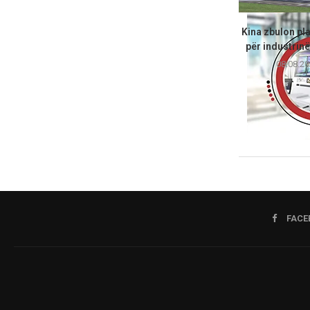
Kina zbulon pl
për industrinë 
08.08.20
FACE