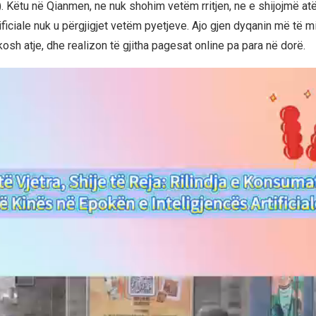
ë). Këtu në Qianmen, ne nuk shohim vetëm rritjen, ne e shijojmë atë
tificiale nuk u përgjigjet vetëm pyetjeve. Ajo gjen dyqanin më të mi
sh atje, dhe realizon të gjitha pagesat online pa para në dorë.