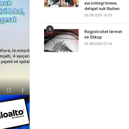
eurointegrimeve,
detajet nuk thuhen
03.08.2026 16:35
5
Regjistrohet tërmet
në Shkup
kulli i ardhshëm
02.08.2026 22:34
Vlorë, të miturit
mjalti, 4-vjeçari
i pajetë në spital