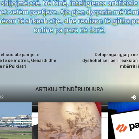
B.M
parshëm
Arti
tet sociale pamje të
Detaje nga ngjarja në 
 të së motrës, Genardi dhe
dyshohet se i bëri reaksion 
 në Psikiatri
mbërriti 
ARTIKUJ TË NDËRLIDHURA