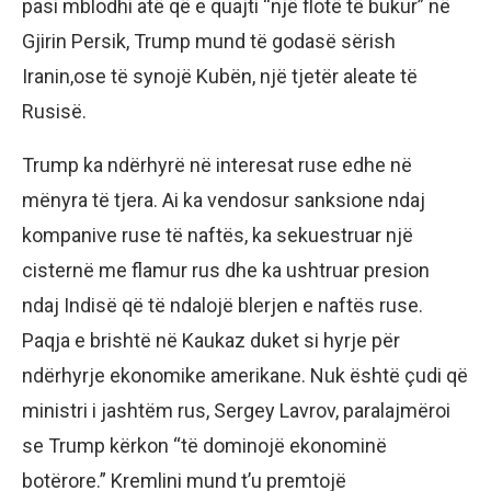
pasi mblodhi atë që e quajti “një flotë të bukur” në
Gjirin Persik, Trump mund të godasë sërish
Iranin,ose të synojë Kubën, një tjetër aleate të
Rusisë.
Trump ka ndërhyrë në interesat ruse edhe në
mënyra të tjera. Ai ka vendosur sanksione ndaj
kompanive ruse të naftës, ka sekuestruar një
cisternë me flamur rus dhe ka ushtruar presion
ndaj Indisë që të ndalojë blerjen e naftës ruse.
Paqja e brishtë në Kaukaz duket si hyrje për
ndërhyrje ekonomike amerikane. Nuk është çudi që
ministri i jashtëm rus, Sergey Lavrov, paralajmëroi
se Trump kërkon “të dominojë ekonominë
botërore.” Kremlini mund t’u premtojë