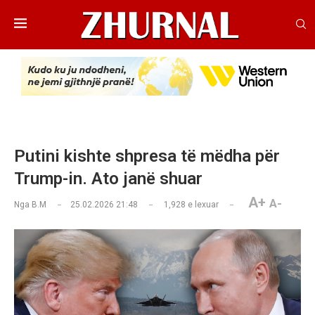
Putini kishte shpresa të mëdha për
Trump-in. Ato janë shuar
A+
A-
Nga
B.M
25.02.2026 21:48
1,928
e lexuar