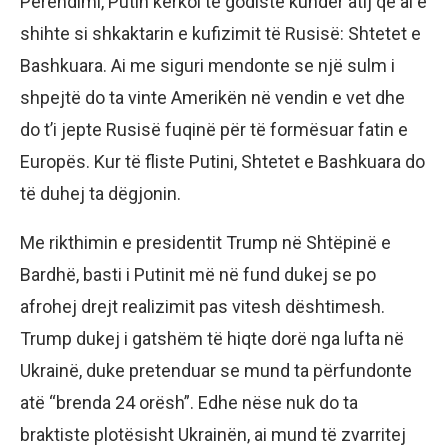
Perëndimi, Putin kërkoi të godiste kundër atij që ai e
shihte si shkaktarin e kufizimit të Rusisë: Shtetet e
Bashkuara. Ai me siguri mendonte se një sulm i
shpejtë do ta vinte Amerikën në vendin e vet dhe
do t’i jepte Rusisë fuqinë për të formësuar fatin e
Europës. Kur të fliste Putini, Shtetet e Bashkuara do
të duhej ta dëgjonin.
Me rikthimin e presidentit Trump në Shtëpinë e
Bardhë, basti i Putinit më në fund dukej se po
afrohej drejt realizimit pas vitesh dështimesh.
Trump dukej i gatshëm të hiqte dorë nga lufta në
Ukrainë, duke pretenduar se mund ta përfundonte
atë “brenda 24 orësh”. Edhe nëse nuk do ta
braktiste plotësisht Ukrainën, ai mund të zvarritej