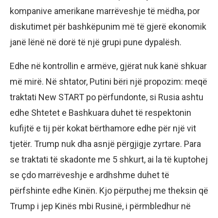
kompanive amerikane marrëveshje të mëdha, por
diskutimet për bashkëpunim më të gjerë ekonomik
janë lënë në dorë të një grupi pune dypalësh.
Edhe në kontrollin e armëve, gjërat nuk kanë shkuar
më mirë. Në shtator, Putini bëri një propozim: meqë
traktati New START po përfundonte, si Rusia ashtu
edhe Shtetet e Bashkuara duhet të respektonin
kufijtë e tij për kokat bërthamore edhe për një vit
tjetër. Trump nuk dha asnjë përgjigje zyrtare. Para
se traktati të skadonte me 5 shkurt, ai la të kuptohej
se çdo marrëveshje e ardhshme duhet të
përfshinte edhe Kinën. Kjo përputhej me theksin që
Trump i jep Kinës mbi Rusinë, i përmbledhur në