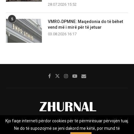
28.07.2026 15:52
5
VMRO‑DPMNE: Maqedonia do të bëhet
vend më i mirë për të jetuar
03.08.2026 16:17
Kjo faqe interneti përdor cookies për të përmirësuar përvojën tuaj.
Rreth nesh
Impresumi
Marketing
Kontakt
Ne do të supozojmë se jeni dakord me këtë, por mund të
Privacy Policy