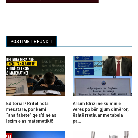
POSTIMET E FUNDIT
Editorial / Rritet nota
Arsim Idrizi në kulmin e
mesatare, por kemi
verës po bën gjum dimëror,
“analfabetë” që s’dinë as
është rrethuar me tabela
lexim e as matematikë!
pa...