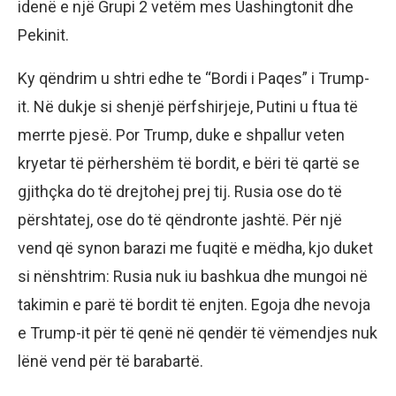
idenë e një Grupi 2 vetëm mes Uashingtonit dhe
Pekinit.
Ky qëndrim u shtri edhe te “Bordi i Paqes” i Trump-
it. Në dukje si shenjë përfshirjeje, Putini u ftua të
merrte pjesë. Por Trump, duke e shpallur veten
kryetar të përhershëm të bordit, e bëri të qartë se
gjithçka do të drejtohej prej tij. Rusia ose do të
përshtatej, ose do të qëndronte jashtë. Për një
vend që synon barazi me fuqitë e mëdha, kjo duket
si nënshtrim: Rusia nuk iu bashkua dhe mungoi në
takimin e parë të bordit të enjten. Egoja dhe nevoja
e Trump-it për të qenë në qendër të vëmendjes nuk
lënë vend për të barabartë.