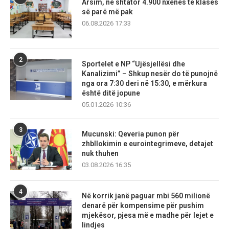
Arsim, në shtator 4.900 nxënës të klasës
së parë më pak
06.08.2026 17:33
2
Sportelet e NP “Ujësjellësi dhe
Kanalizimi” – Shkup nesër do të punojnë
nga ora 7:30 deri në 15:30, e mërkura
është ditë jopune
05.01.2026 10:36
3
Mucunski: Qeveria punon për
zhbllokimin e eurointegrimeve, detajet
nuk thuhen
03.08.2026 16:35
4
Në korrik janë paguar mbi 560 milionë
denarë për kompensime për pushim
mjekësor, pjesa më e madhe për lejet e
lindjes