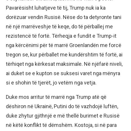
Pavarësisht luhatjeve të tij, Trump nuk ia ka
dorëzuar vendin Rusisë. Nëse do ta detyronte tani
në një marrëveshje të keqe, do të përballej me
rezistencë të fortë. Tërheqja e fundit e Trump-it
nga kërcënimi për të marrë Groenlandën me forcë
tregon se, kur përballet me kundërshtim të fortë, ai
tërhiqet nga kërkesat maksimale. Në njëfarë niveli,
ai duket se e kupton se suksesi varet nga mënyra
si e shohin të tjerët, jo vetëm nga vetja.
Duke mos arritur të marrë nga Trump atë që
dëshiron në Ukrainë, Putini do të vazhdojë luftën,
duke zhytur gjithnjë e më thellë burimet e Rusisë
në këtë konflikt të dëmshëm. Kostoja, si në para