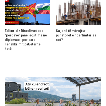
Editorial / Bisedimet pas
Sa janë të mbrojtur
“perdeve” janë legjitime në
punëtorët e ndërtimtarisë
diplomaci, por para
sot?
nënshkrimit patjetër të
ketë...