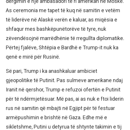
dërgimin e një ambasadori të ri amerikan në Moskë.
As ceremonia me tapet të kuq në samitin e vetëm
të liderëve në Alaskë verën e kaluar, as miqësia e
shfaqur mes bashkëpunëtorëve të tyre, nuk
zëvendësojnë marrëdhënie të rregullta diplomatike.
Përtej fjalëve, Shtëpia e Bardhë e Trump-it nuk ka
qenë e mirë për Rusinë.
Së pari, Trump i ka anashkaluar ambiciet
gjeopolitike të Putinit. Pas sulmeve amerikane ndaj
Iranit në qershor, Trump e refuzoi ofertën e Putinit
për të ndërmjetësuar. Më pas, ai as nuk e ftoi liderin
rus në samitin që mbajti në Egjipt për të festuar
armëpushimin e brishtë në Gaza. Edhe më e
sikletshme, Putini u detyrua të shtynte takimin e tij