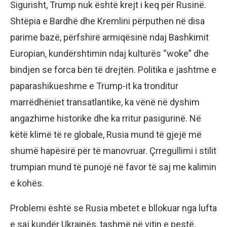
Sigurisht, Trump nuk është krejt i keq për Rusinë.
Shtëpia e Bardhë dhe Kremlini përputhen në disa
parime bazë, përfshirë armiqësinë ndaj Bashkimit
Europian, kundërshtimin ndaj kulturës “woke” dhe
bindjen se forca bën të drejtën. Politika e jashtme e
paparashikueshme e Trump-it ka tronditur
marrëdhëniet transatlantike, ka vënë në dyshim
angazhime historike dhe ka rritur pasigurinë. Në
këtë klimë të re globale, Rusia mund të gjejë më
shumë hapësirë për të manovruar. Çrregullimi i stilit
trumpian mund të punojë në favor të saj me kalimin
e kohës.
Problemi është se Rusia mbetet e bllokuar nga lufta
e saj kundër Ukrainës, tashmë në vitin e pestë.