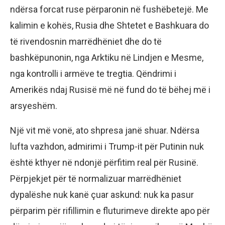
ndërsa forcat ruse përparonin në fushëbetejë. Me
kalimin e kohës, Rusia dhe Shtetet e Bashkuara do
të rivendosnin marrëdhëniet dhe do të
bashkëpunonin, nga Arktiku në Lindjen e Mesme,
nga kontrolli i armëve te tregtia. Qëndrimi i
Amerikës ndaj Rusisë më në fund do të bëhej më i
arsyeshëm.
Një vit më vonë, ato shpresa janë shuar. Ndërsa
lufta vazhdon, admirimi i Trump-it për Putinin nuk
është kthyer në ndonjë përfitim real për Rusinë.
Përpjekjet për të normalizuar marrëdhëniet
dypalëshe nuk kanë çuar askund: nuk ka pasur
përparim për rifillimin e fluturimeve direkte apo për