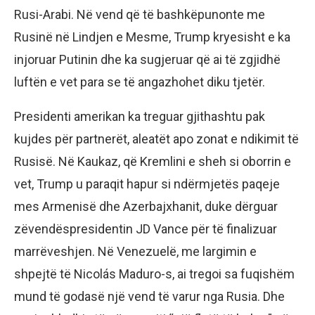
Rusi-Arabi. Në vend që të bashkëpunonte me
Rusinë në Lindjen e Mesme, Trump kryesisht e ka
injoruar Putinin dhe ka sugjeruar që ai të zgjidhë
luftën e vet para se të angazhohet diku tjetër.
Presidenti amerikan ka treguar gjithashtu pak
kujdes për partnerët, aleatët apo zonat e ndikimit të
Rusisë. Në Kaukaz, që Kremlini e sheh si oborrin e
vet, Trump u paraqit hapur si ndërmjetës paqeje
mes Armenisë dhe Azerbajxhanit, duke dërguar
zëvendëspresidentin JD Vance për të finalizuar
marrëveshjen. Në Venezuelë, me largimin e
shpejtë të Nicolás Maduro-s, ai tregoi sa fuqishëm
mund të godasë një vend të varur nga Rusia. Dhe