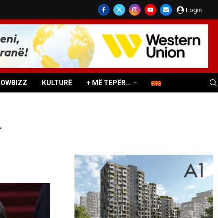
Login
HOWBIZZ
KULTURË
+ MË TEPËR…
r