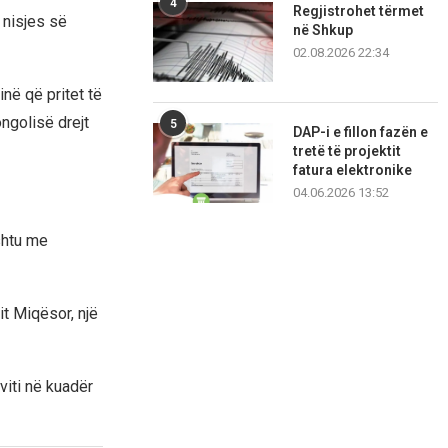
4
Regjistrohet tërmet
 nisjes së
në Shkup
02.08.2026 22:34
në që pritet të
ngolisë drejt
5
DAP-i e fillon fazën e
tretë të projektit
fatura elektronike
04.06.2026 13:52
ashtu me
t Miqësor, një
viti në kuadër