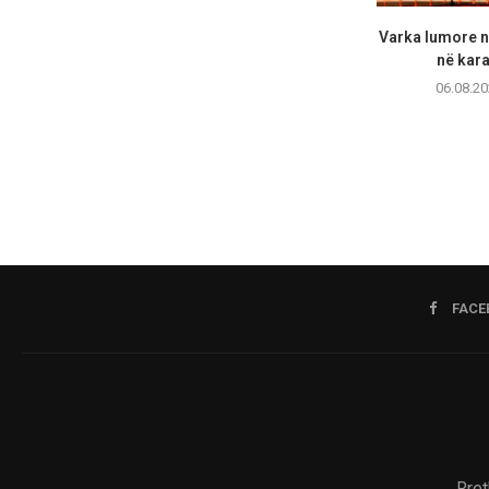
Varka lumore n
në kara
06.08.20
FACE
Rret