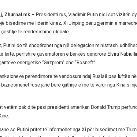
j, Zhurnal.mk –
Presidenti rus, Vladimir Putin nisi sot vizitën dy
lojë bisedime me liderin kinez, Xi Jinping për zgjerimin e marrëd
çështje të rëndësishme globale.
t, Putini do të shoqërohet nga një delegacion ministrash, udhëhe
ë lartë, përfshirë guvernatoren e bankës qendrore Elvira Nabiulli
jigantëve energjetikë “Gazprom” dhe “Rosneft”.
anksioneve perëndimore të vendosura ndaj Rusisë pas luftës në 
biznesmenët rusë janë bërë gjithnjë e më të varur nga Kina si nj
het vetëm pak ditë pasi presidenti amerikan Donald Trump përfundo
Kinë.
thanë se Putini pritet të informohet nga Xi për bisedimet me Trum