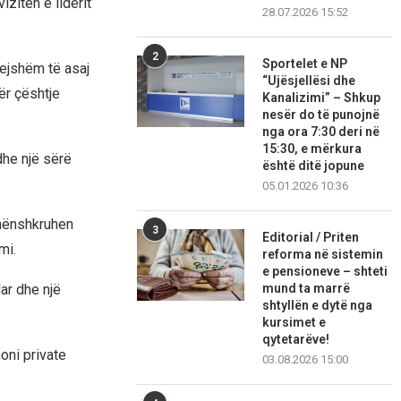
izitën e liderit
28.07.2026 15:52
2
Sportelet e NP
tejshëm të asaj
“Ujësjellësi dhe
për çështje
Kanalizimi” – Shkup
nesër do të punojnë
nga ora 7:30 deri në
15:30, e mërkura
dhe një sërë
është ditë jopune
05.01.2026 10:36
ë nënshkruhen
3
Editorial / Priten
mi.
reforma në sistemin
e pensioneve – shteti
ar dhe një
mund ta marrë
shtyllën e dytë nga
kursimet e
qytetarëve!
oni private
03.08.2026 15:00