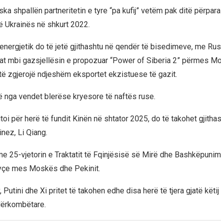
a shpallën partneritetin e tyre “pa kufij” vetëm pak ditë përpara
të Ukrainës në shkurt 2022.
nergjetik do të jetë gjithashtu në qendër të bisedimeve, me Rusi
at mbi gazsjellësin e propozuar “Power of Siberia 2” përmes Mo
o të zgjerojë ndjeshëm eksportet ekzistuese të gazit.
ë nga vendet blerëse kryesore të naftës ruse.
vizitoi për herë të fundit Kinën në shtator 2025, do të takohet gjith
inez, Li Qiang.
me 25-vjetorin e Traktatit të Fqinjësisë së Mirë dhe Bashkëpunimi
yçe mes Moskës dhe Pekinit.
Putini dhe Xi pritet të takohen edhe disa herë të tjera gjatë këtij 
dërkombëtare.