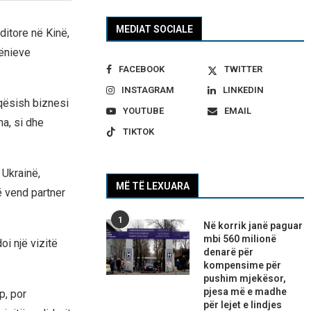
MEDIAT SOCIALE
ditore në Kinë,
hënieve
FACEBOOK
TWITTER
INSTAGRAM
LINKEDIN
qësish biznesi
YOUTUBE
EMAIL
na, si dhe
TIKTOK
Ukrainë,
MË TË LEXUARA
ë vend partner
1
Në korrik janë paguar
mbi 560 milionë
i një vizitë
denarë për
kompensime për
pushim mjekësor,
pjesa më e madhe
p, por
për lejet e lindjes