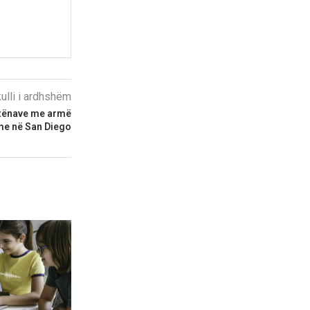
kulli i ardhshëm
htënave me armë
ame në San Diego