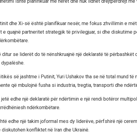
ëtimi ishte planifikuar më herët dhe nuk lidhet drejtpërdrejt me v
init dhe Xi-së është planifikuar nesër, me fokus zhvillimin e më
 e quajnë partneritet strategjik të privilegjuar, si dhe diskutime 
dërkombëtare.
ë ditur se liderët do të nënshkruajnë një deklaratë të përbashkët 
 dypalëshe.
olitikës së jashtme i Putinit, Yuri Ushakov tha se në total mund t
nte që mbulojnë fusha si industria, tregtia, transporti dhe ndërti
jetë edhe një deklaratë për ndërtimin e një rendi botëror multipol
arrëdhëniesh ndërkombëtare.
të edhe një takim joformal mes dy liderëve, përfshirë një cerem
 të diskutohen konfliktet në Iran dhe Ukrainë.