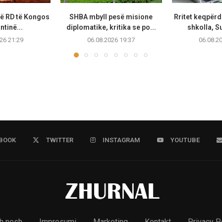
ë RD të Kongos
SHBA mbyll pesë misione
Rritet keqpërd
ntinë...
diplomatike, kritika se po...
shkolla, S
26 21:29
06.08.2026 19:37
06.08.2
BOOK
TWITTER
INSTAGRAM
YOUTUBE
h nesh
Impresumi
Marketing
Kontakt
Privacy P