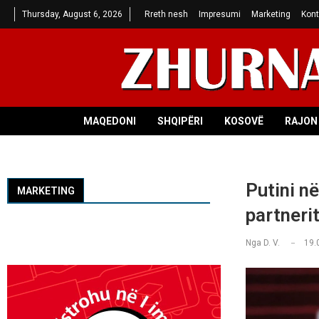
Thursday, August 6, 2026
Rreth nesh
Impresumi
Marketing
Kont
MAQEDONI
SHQIPËRI
KOSOVË
RAJON 
Putini në
MARKETING
partneri
Nga
D. V.
19.