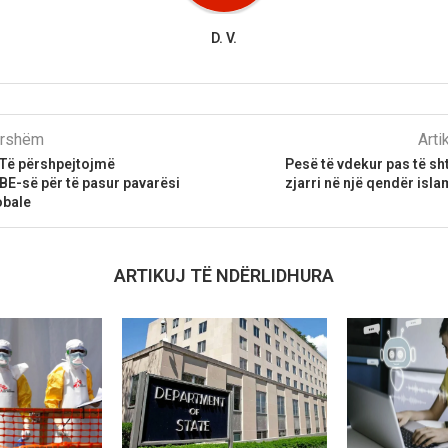
D. V.
parshëm
Arti
 Të përshpejtojmë
Pesë të vdekur pas të s
 BE-së për të pasur pavarësi
zjarri në një qendër isl
obale
ARTIKUJ TË NDËRLIDHURA