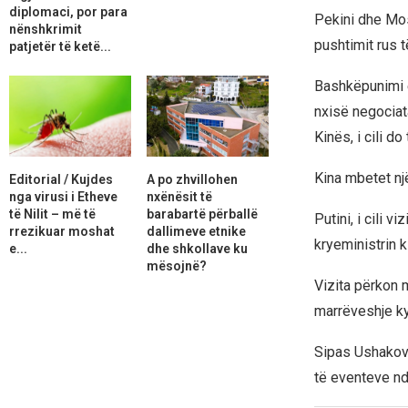
diplomaci, por para
Pekini dhe Mosk
nënshkrimit
pushtimit rus 
patjetër të ketë...
Bashkëpunimi e
nxisë negociat
Kinës, i cili d
Kina mbetet nj
Editorial / Kujdes
A po zhvillohen
nga virusi i Etheve
nxënësit të
të Nilit – më të
barabartë përballë
Putini, i cili 
rrezikuar moshat
dallimeve etnike
kryeministrin k
e...
dhe shkollave ku
mësojnë?
Vizita përkon 
marrëveshje k
Sipas Ushakov, 
të eventeve n