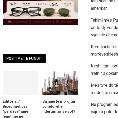
theksuan se udh
amerikan.
Takimi mes Put
që të dy vendet
rajonale dhe n
Kremlini bëri t
marrëveshjesh
POSTIMET E FUNDIT
Këshilltari i p
rreth 40 dokume
Mes tyre do të 
modeli të ri m
Editorial /
Sa janë të mbrojtur
Në program ësh
Bisedimet pas
punëtorët e
“perdeve” janë
ndërtimtarisë sot?
çaji, ku pritet
legjitime në