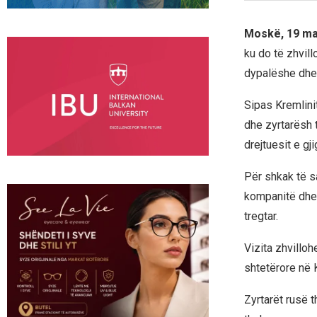
Moskë, 19 ma
ku do të zhvil
dypalëshe dhe 
Sipas Kremlini
dhe zyrtarësh t
drejtuesit e g
Për shkak të s
kompanitë dhe 
tregtar.
Vizita zhvillo
shtetërore në 
Zyrtarët rusë 