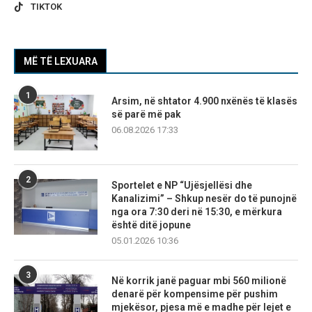
TIKTOK
MË TË LEXUARA
1
Arsim, në shtator 4.900 nxënës të klasës
së parë më pak
06.08.2026 17:33
2
Sportelet e NP “Ujësjellësi dhe
Kanalizimi” – Shkup nesër do të punojnë
nga ora 7:30 deri në 15:30, e mërkura
është ditë jopune
05.01.2026 10:36
3
Në korrik janë paguar mbi 560 milionë
denarë për kompensime për pushim
mjekësor, pjesa më e madhe për lejet e