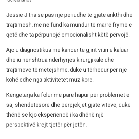
Jessie J tha se pas një periudhe të gjatë ankthi dhe
trajtimesh, më në fund ka mundur të marrë frymë e
qetë dhe ta përpunojë emocionalisht këtë përvojë.
Ajo u diagnostikua me kancer të gjirit vitin e kaluar
dhe iu nënshtrua ndërhyrjes kirurgjikale dhe
trajtimeve të mëtejshme, duke u tërhequr për një
kohë edhe nga aktivitetet muzikore.
Këngëtarja ka folur më parë hapur për problemet e
saj shëndetësore dhe përpjekjet gjatë viteve, duke
thënë se kjo eksperiencë i ka dhënë një
perspektivë krejt tjetër për jetën.