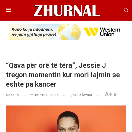
“Qava për orë të tëra”, Jessie J
tregon momentin kur mori lajmin se
është pa kancer
A+
A-
Nga
D. V.
22.05.2026 16:27
1,745
e lexuar