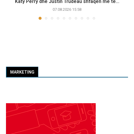
Katy Perry dhe Justin Trudeau shfaqen më të...
07.08.2026 15:58
MARKETING