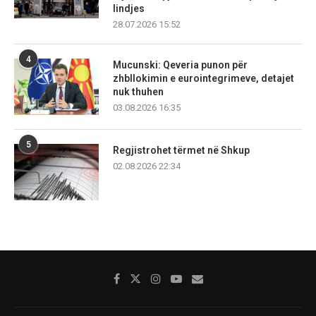
lindjes
28.07.2026 15:52
4
Mucunski: Qeveria punon për
zhbllokimin e eurointegrimeve, detajet
nuk thuhen
03.08.2026 16:35
5
Regjistrohet tërmet në Shkup
02.08.2026 22:34