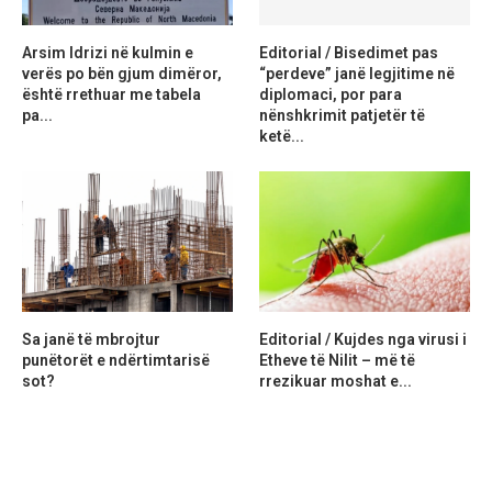
Arsim Idrizi në kulmin e
Editorial / Bisedimet pas
verës po bën gjum dimëror,
“perdeve” janë legjitime në
është rrethuar me tabela
diplomaci, por para
pa...
nënshkrimit patjetër të
ketë...
Sa janë të mbrojtur
Editorial / Kujdes nga virusi i
punëtorët e ndërtimtarisë
Etheve të Nilit – më të
sot?
rrezikuar moshat e...