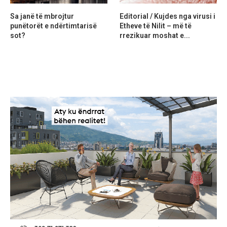
Sa janë të mbrojtur
Editorial / Kujdes nga virusi i
punëtorët e ndërtimtarisë
Etheve të Nilit – më të
sot?
rrezikuar moshat e...