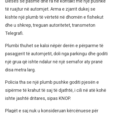
ulëses së pasme dhe ra në kontakt me një pushkë
të ruajtur në automjet. Arma e zjarrit dukej se
kishte një plumb të vërtetë në dhomën e fishekut
dhe u shkrep, treguan autoritetet, transmeton
Telegrafi.
Plumbi thuhet se kaloi nëpër derën e përparme të
pasagjerit të automjetit, doli nga parkingu dhe goditi
një grua që ishte ndalur në një semafor aty pranë
disa metra larg.
Policia tha se një plumb pushke goditi pjesën e
sipërme të krahut të saj të djathtë, i cili në atë kohë
ishte jashtë dritares, sipas KNOP.
Plagët e saj nuk u konsideruan kërcënuese për