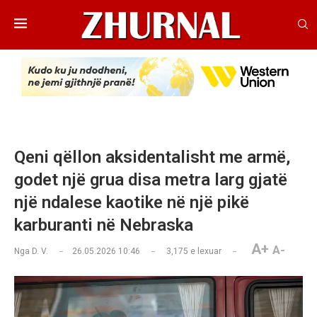
Qeni qëllon aksidentalisht me armë,
godet një grua disa metra larg gjatë
një ndalese kaotike në një pikë
karburanti në Nebraska
A+
A-
Nga
D. V.
26.05.2026 10:46
3,175
e lexuar