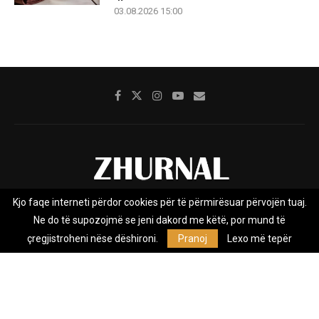
03.08.2026 15:00
Kjo faqe interneti përdor cookies për të përmirësuar përvojën tuaj.
Rreth nesh
Impresumi
Marketing
Kontakt
Ne do të supozojmë se jeni dakord me këtë, por mund të
Privacy Policy
çregjistroheni nëse dëshironi.
Pranoj
Lexo më tepër
Zhurnal.mk është Agjenci e Lajmeve e pavarur, e themeluar në vitin
2009, që e mbulon Maqedoninë, Kosovën, Shqipërinë edhe lajmet
nga bota.
@2026 - All Right Reserved. Designed and Developed by