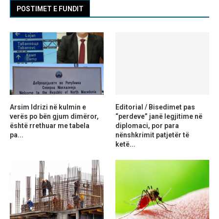
POSTIMET E FUNDIT
Arsim Idrizi në kulmin e
Editorial / Bisedimet pas
verës po bën gjum dimëror,
“perdeve” janë legjitime në
është rrethuar me tabela
diplomaci, por para
pa...
nënshkrimit patjetër të
ketë...