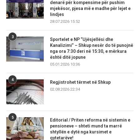
denarë për kompensime për pushim
mjekësor, pjesa më e madhe për lejet e
lindjes
28.07.2026 15:52
3
Sportelet e NP “Ujësjellësi dhe
Kanalizimi” – Shkup nesër do të punojnë
nga ora 7:30 deri në 15:30, e mërkura
është ditë jopune
05.01.2026 10:36
4
Regjistrohet tërmet në Shkup
02.08.2026 22:34
5
Editorial / Priten reforma në sistemin e
pensioneve – shteti mund ta marrë
shtyllën e dytë nga kursimet e
qytetarëve!