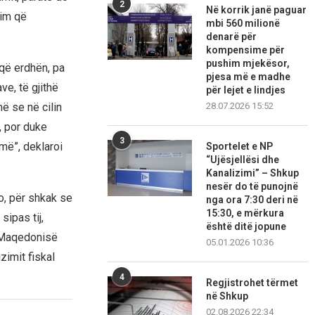
2
Në korrik janë paguar
lim që
mbi 560 milionë
denarë për
kompensime për
pushim mjekësor,
 që erdhën, pa
pjesa më e madhe
ve, të gjithë
për lejet e lindjes
28.07.2026 15:52
ë se në cilin
, por duke
3
më”, deklaroi
Sportelet e NP
“Ujësjellësi dhe
Kanalizimi” – Shkup
nesër do të punojnë
o, për shkak se
nga ora 7:30 deri në
15:30, e mërkura
sipas tij,
është ditë jopune
 Maqedonisë
05.01.2026 10:36
zimit fiskal
4
Regjistrohet tërmet
në Shkup
02.08.2026 22:34