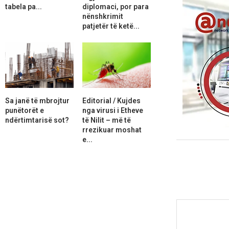
tabela pa...
diplomaci, por para
nënshkrimit
patjetër të ketë...
Sa janë të mbrojtur
Editorial / Kujdes
punëtorët e
nga virusi i Etheve
ndërtimtarisë sot?
të Nilit – më të
rrezikuar moshat
e...