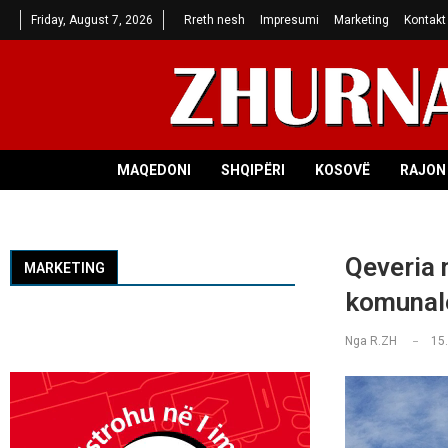
Friday, August 7, 2026
Rreth nesh
Impresumi
Marketing
Kontakt
MAQEDONI
SHQIPËRI
KOSOVË
RAJON 
Qeveria 
MARKETING
komunal
Nga
R.ZH
15