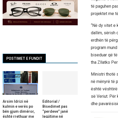
të paguhen pas 
projektet me të
“Në dy vitet e 
dallim, sërish 
erdhën të përg
program mund t
biseduar që të
POSTIMET E FUNDIT
tha Zllatko Pe
Ministri thotë
në mënyrë të pa
është vështir
së Veriut. Për 
Arsim Idrizi në
Editorial /
dhe pavarësisë
kulmin e verës po
Bisedimet pas
bën gjum dimëror,
“perdeve” janë
është rrethuar me
legjitime në