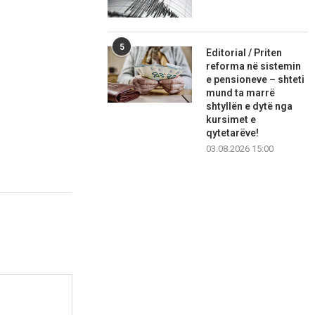
5
Editorial / Priten
reforma në sistemin
e pensioneve – shteti
mund ta marrë
shtyllën e dytë nga
kursimet e
qytetarëve!
03.08.2026 15:00