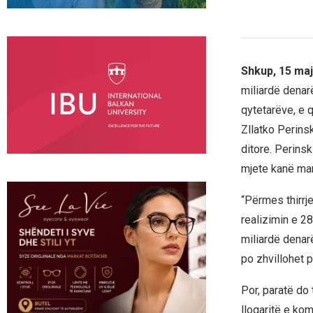
Shkup, 15 maj
miliardë denar
qytetarëve, e q
Zllatko Perinsk
ditore. Perins
mjete kanë mar
“Përmes thirrj
realizimin e 2
miliardë denar
po zhvillohet p
Por, paratë do
llogaritë e ko