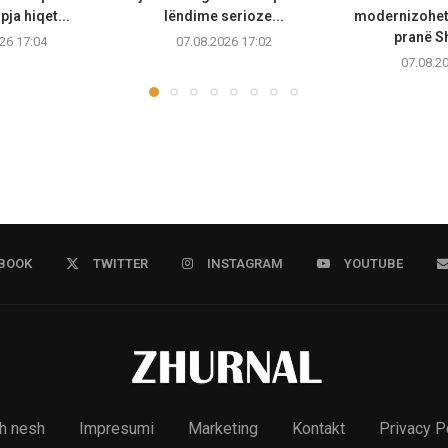
pja hiqet...
lëndime serioze...
modernizohet 
pranë Sh
26 17:04
07.08.2026 17:02
07.08.2
BOOK
TWITTER
INSTAGRAM
YOUTUBE
h nesh
Impresumi
Marketing
Kontakt
Privacy P