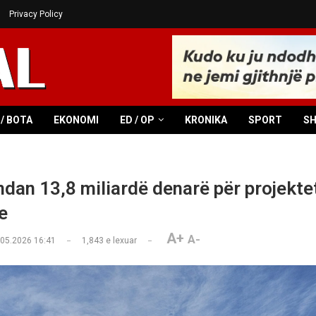
Privacy Policy
/ BOTA
EKONOMI
ED / OP
KRONIKA
SPORT
S
ndan 13,8 miliardë denarë për projekte
e
A+
A-
.05.2026 16:41
1,843
e lexuar