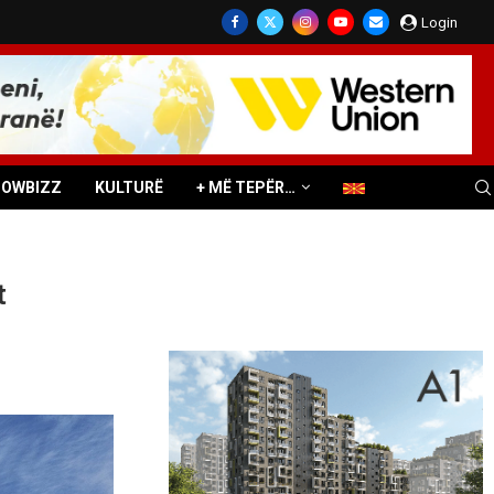
Login
HOWBIZZ
KULTURË
+ MË TEPËR…
t