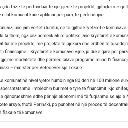
çdo faze të përfunduar të një pjese të projektit, gjithçka me qël
 cilat komunat kanë aplikuar për para, të përfundojnë.
kaluara, unë jam vërtet i lumtur, që të gjithë kryetarët e komunave
do ta them, nga cila nomenklaturë politike janë kryetarët e komuna
atitur me projekte, me projekte të pjekura dhe erdhën të bisedojm
’i financojmë… Kryetarët e komunave vijnë, jo duke qarë për para
 gjejmë modalitete dhe përmes cilave programe mund t’i financoj
rinski – ministër për Vetëqeverisje Lokale.
 se komunat në nivel vjetor humbin nga 80 deri në 100 milionë eur
përshtatshme i mbledhin burimet e tyre të financimit. Kjo shifër, 
ë e qëndrueshme edhe për një ekonomi më të fuqishme se ajo e
këtë arsye, thotë Perinski, po punohet në një proces të decentrali
 fiskale të komunave.