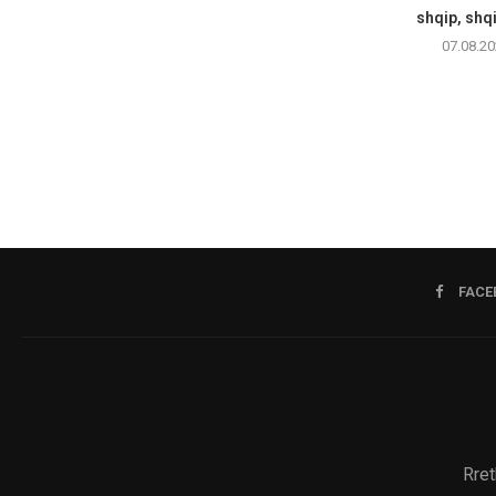
shqip, shqi
07.08.20
FACE
Rret