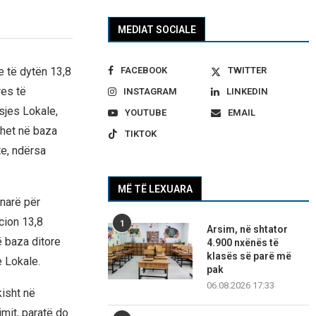
MEDIAT SOCIALE
FACEBOOK
TWITTER
e të dytën 13,8
res të
INSTAGRAM
LINKEDIN
sjes Lokale,
YOUTUBE
EMAIL
ohet në baza
TIKTOK
te, ndërsa
MË TË LEXUARA
narë për
cion 13,8
1
Arsim, në shtator
ë baza ditore
4.900 nxënës të
klasës së parë më
e Lokale.
pak
06.08.2026 17:33
kisht në
mit, paratë do