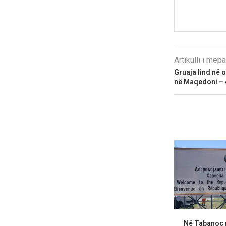
Artikulli i më
Gruaja lind në 
në Maqedoni – e
Në Tabanoc n