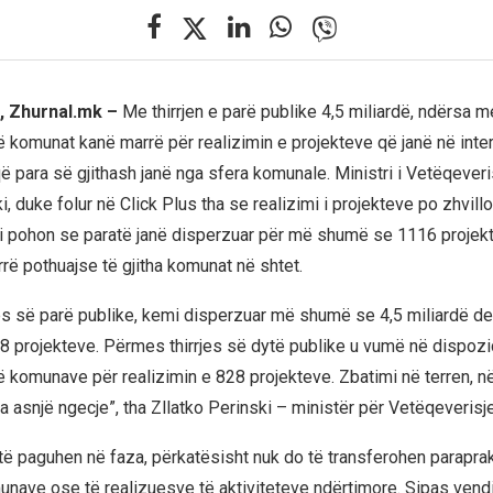
, Zhurnal.mk –
Me thirrjen e parë publike 4,5 miliardë, ndërsa m
ë komunat kanë marrë për realizimin e projekteve që janë në inte
ë para së gjithash janë nga sfera komunale. Ministri i Vetëqeveri
i, duke folur në Click Plus tha se realizimi i projekteve po zhvill
ki pohon se paratë janë disperzuar për më shumë se 1116 projek
rë pothuajse të gjitha komunat në shtet.
es së parë publike, kemi disperzuar më shumë se 4,5 miliardë de
88 projekteve. Përmes thirrjes së dytë publike u vumë në dispozi
ë komunave për realizimin e 828 projekteve. Zbatimi në terren, n
a asnjë ngecje”, tha Zllatko Perinski – ministër për Vetëqeverisj
 të paguhen në faza, përkatësisht nuk do të transferohen parapra
munave ose të realizuesve të aktiviteteve ndërtimore. Sipas vendi