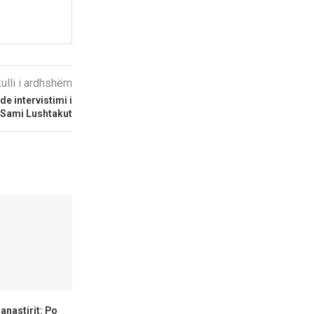
kulli i ardhshëm
de intervistimi i
Sami Lushtakut
nastirit: Po
Bujqit e Strumicës kërkojnë 50
Gjorgjievski: 