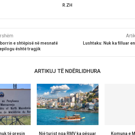
R.ZH
parshëm
Arti
oborrin e shtëpisë në mesnatë
Lushtaku: Nuk ka filluar en
pilogu është tragjik
ARTIKUJ TË NDËRLIDHURA
uk të presin
Një turist nga RMV ka pësuar
Komuna e Ma