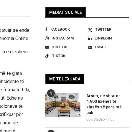
MEDIAT SOCIALE
FACEBOOK
TWITTER
qaruar se ende
Ekonomia Online.
INSTAGRAM
LINKEDIN
YOUTUBE
EMAIL
imin e djeshëm
TIKTOK
më të gjata.
MË TË LEXUARA
incidente të
 forma të tilla,
1
Arsim, në shtator
it. Edhe ne
4.900 nxënës të
tucioneve të
klasës së parë më
pak
rifikuar për
06.08.2026 17:33
sishme që
në me të