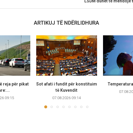
LSDM duhet të mendojë t
ARTIKUJ TË NDËRLIDHURA
 reja për pikat
Sot afati i fundit për konstituim
Temperaturat
re:...
të Kuvendit
07.08.2
26 09:15
07.08.2026 09:14