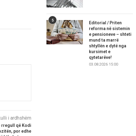
5
Editorial / Priten
reforma në sistemin
e pensioneve – shteti
mund ta marrë
shtyllën e dytë nga
kursimet e
qytetarëve!
03.08.2026 15:00
kulli i ardhshëm
 rregull që Kodi
ozitën, por edhe