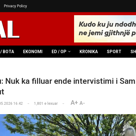
Privacy Policy
/ BOTA
EKONOMI
ED / OP
KRONIKA
SPORT
S
 Nuk ka filluar ende intervistimi i Sam
ut
A+
A-
05.2026 16:42
1,801
e lexuar