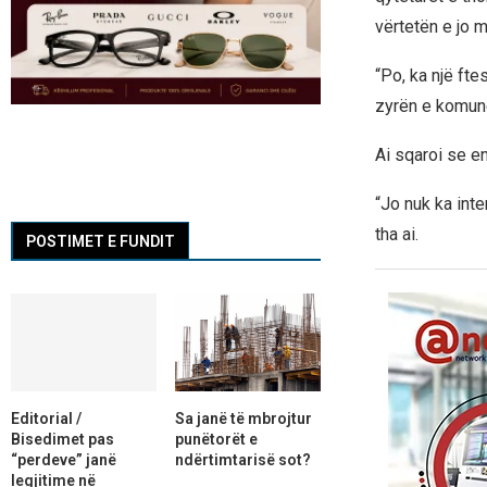
vërtetën e jo m
“Po, ka një fte
zyrën e komunës
Ai sqaroi se end
“Jo nuk ka inter
tha ai.
POSTIMET E FUNDIT
Editorial /
Sa janë të mbrojtur
Bisedimet pas
punëtorët e
“perdeve” janë
ndërtimtarisë sot?
legjitime në