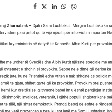
 maj Zhurnal.mk –
Djali i Sami Lushtakut, Mërgim Lushtaku ka s
ntervistimi pasi pritet që të vijë njësiti për intervistim, raporton 
ritikoi kryeministrin në detyrë të Kosovës Albin Kurti për provok
edhe me urdhër të Sveçlës dhe Albin Kurtit njësinë speciale me ar
që qytetarët e shohin si provokim. Sepse ne e dimë që derisa ka 
rrezik jete, ku në Prishtinë edhe vriten e nuk shkojnë as policia me
rmë të gjata, shihet qartë që ka provokim. Provokim prej pushtet
 kemi ikur drejtësisë, gjithmonë babai im u është përgjigjur insti
ë dëshmorët, invalidët, veteranët, i gjithë populli shqiptar kanë sak
et të tillë, një shtet demokratik. Prandaj besoj që është e rëndë
onë me vetë prezencën e tyre, ku sot janë me Sami Lushtakun, ja