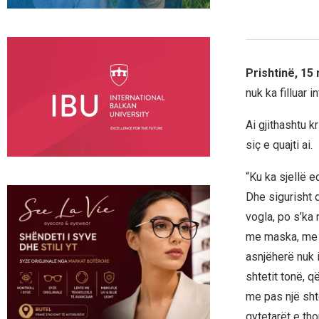
Prishtinë, 15
nuk ka filluar i
Ai gjithashtu k
siç e quajti ai.
“Ku ka sjellë 
Dhe sigurisht 
vogla, po s’ka 
me maska, me a
asnjëherë nuk i
shtetit tonë, q
me pas një sht
qytetarët e th