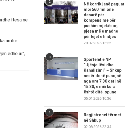
2
Në korrik janë paguar
mbi 560 milionë
denarë për
 ardhë ftesa në
kompensime për
pushim mjekësor,
pjesa më e madhe
për lejet e lindjes
a arritur.
28.07.2026 15:52
vjen edhe ai”,
3
Sportelet e NP
“Ujësjellësi dhe
Kanalizimi” – Shkup
nesër do të punojnë
nga ora 7:30 deri në
15:30, e mërkura
është ditë jopune
05.01.2026 10:36
4
Regjistrohet tërmet
në Shkup
02.08.2026 22:34