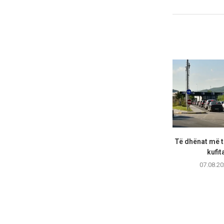
Të dhënat më të
kufita
07.08.20