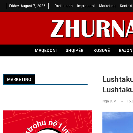
Friday, August 7, 2026
Rreth nesh
Impresumi
Marketing
Kontakt
MAQEDONI
SHQIPËRI
KOSOVË
RAJON 
Lushtaku:
MARKETING
Lushtak
Nga
D. V.
15.