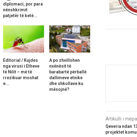
diplomaci, por para
nënshkrimit
patjetër të ketë...
Editorial / Kujdes
A po zhvillohen
nga virusi i Etheve
nxënësit të
të Nilit – më të
barabartë përballë
rrezikuar moshat
dallimeve etnike
e...
dhe shkollave ku
mësojnë?
Artikulli i më
Qeveria ndan 13
projektet komu