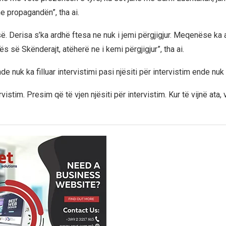
e propagandën”, tha ai.
së. Derisa s’ka ardhë ftesa ne nuk i jemi përgjigjur. Meqenëse ka
 së Skënderajt, atëherë ne i kemi përgjigjur”, tha ai.
e nuk ka filluar intervistimi pasi njësiti për intervistim ende nuk k
vistim. Presim që të vjen njësiti për intervistim. Kur të vijnë ata, 