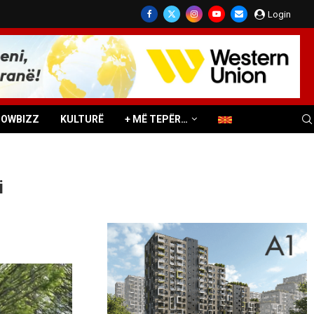
Login
HOWBIZZ
KULTURË
+ MË TEPËR…
i