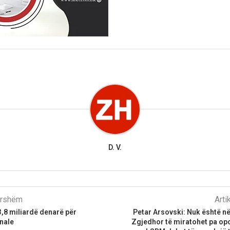
D. V.
parshëm
Arti
,8 miliardë denarë për
Petar Arsovski: Nuk është në
nale
Zgjedhor të miratohet pa op