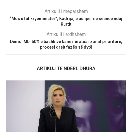
Artikulli i mëparshëm
“Mos u tut kryeministër”, Kadrijaj e ashpër në seancë ndaj
Kurtit
Artikulli i ardhshëm
Demo: Mbi 50% e bashkive kanë miratuar zonat prioritare,
procesi drejt fazës së dytë
ARTIKUJ TË NDËRLIDHURA