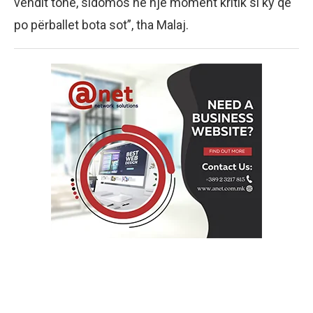
vendit tonë, sidomos në një moment kritik si ky që
po përballet bota sot”, tha Malaj.