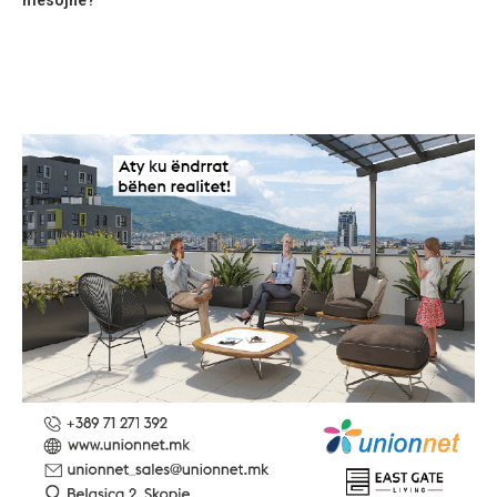
mësojnë?