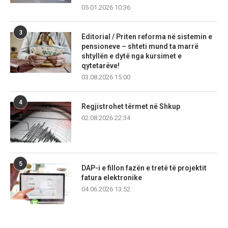
05.01.2026 10:36
3
Editorial / Priten reforma në sistemin e
pensioneve – shteti mund ta marrë
shtyllën e dytë nga kursimet e
qytetarëve!
03.08.2026 15:00
4
Regjistrohet tërmet në Shkup
02.08.2026 22:34
5
DAP-i e fillon fazën e tretë të projektit
fatura elektronike
04.06.2026 13:52