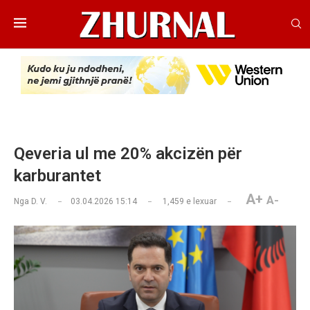
Qeveria ul me 20% akcizën për
karburantet
A+
A-
Nga
D. V.
03.04.2026 15:14
1,459
e lexuar