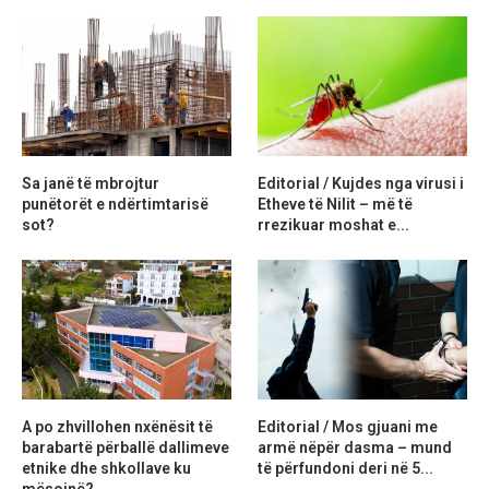
Sa janë të mbrojtur
Editorial / Kujdes nga virusi i
punëtorët e ndërtimtarisë
Etheve të Nilit – më të
sot?
rrezikuar moshat e...
A po zhvillohen nxënësit të
Editorial / Mos gjuani me
barabartë përballë dallimeve
armë nëpër dasma – mund
etnike dhe shkollave ku
të përfundoni deri në 5...