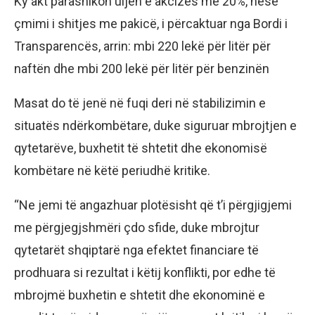
Ky akt parashikon uljen e akcizës me 20%, nëse
çmimi i shitjes me pakicë, i përcaktuar nga Bordi i
Transparencës, arrin: mbi 220 lekë për litër për
naftën dhe mbi 200 lekë për litër për benzinën
Masat do të jenë në fuqi deri në stabilizimin e
situatës ndërkombëtare, duke siguruar mbrojtjen e
qytetarëve, buxhetit të shtetit dhe ekonomisë
kombëtare në këtë periudhë kritike.
“Ne jemi të angazhuar plotësisht që t’i përgjigjemi
me përgjegjshmëri çdo sfide, duke mbrojtur
qytetarët shqiptarë nga efektet financiare të
prodhuara si rezultat i këtij konflikti, por edhe të
mbrojmë buxhetin e shtetit dhe ekonominë e