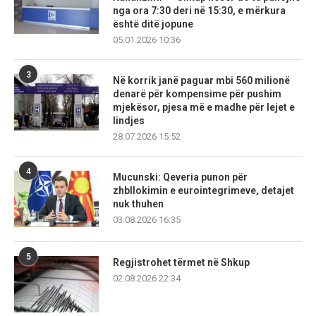
nga ora 7:30 deri në 15:30, e mërkura
është ditë jopune
05.01.2026 10:36
3
Në korrik janë paguar mbi 560 milionë
denarë për kompensime për pushim
mjekësor, pjesa më e madhe për lejet e
lindjes
28.07.2026 15:52
4
Mucunski: Qeveria punon për
zhbllokimin e eurointegrimeve, detajet
nuk thuhen
03.08.2026 16:35
5
Regjistrohet tërmet në Shkup
02.08.2026 22:34