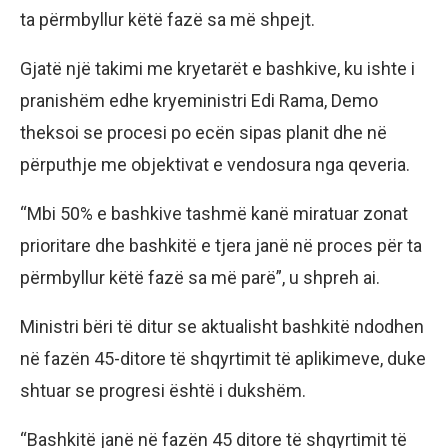
ta përmbyllur këtë fazë sa më shpejt.
Gjatë një takimi me kryetarët e bashkive, ku ishte i
pranishëm edhe kryeministri Edi Rama, Demo
theksoi se procesi po ecën sipas planit dhe në
përputhje me objektivat e vendosura nga qeveria.
“Mbi 50% e bashkive tashmë kanë miratuar zonat
prioritare dhe bashkitë e tjera janë në proces për ta
përmbyllur këtë fazë sa më parë”, u shpreh ai.
Ministri bëri të ditur se aktualisht bashkitë ndodhen
në fazën 45-ditore të shqyrtimit të aplikimeve, duke
shtuar se progresi është i dukshëm.
“Bashkitë janë në fazën 45 ditore të shqyrtimit të