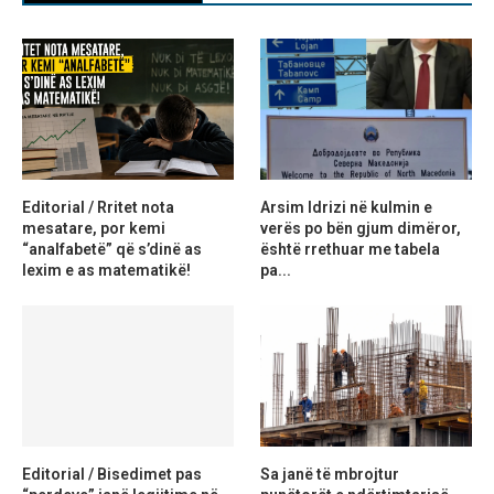
Editorial / Rritet nota
Arsim Idrizi në kulmin e
mesatare, por kemi
verës po bën gjum dimëror,
“analfabetë” që s’dinë as
është rrethuar me tabela
lexim e as matematikë!
pa...
Editorial / Bisedimet pas
Sa janë të mbrojtur