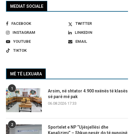
MEDIAT SOCIALE
FACEBOOK
TWITTER
INSTAGRAM
LINKEDIN
YOUTUBE
EMAIL
TIKTOK
MË TË LEXUARA
1
Arsim, në shtator 4.900 nxënës të klasës
së parë më pak
06.08.2026 17:33
2
Sportelet e NP “Ujësjellësi dhe
Kanalizimi” – Shkup nesër do të punojnë