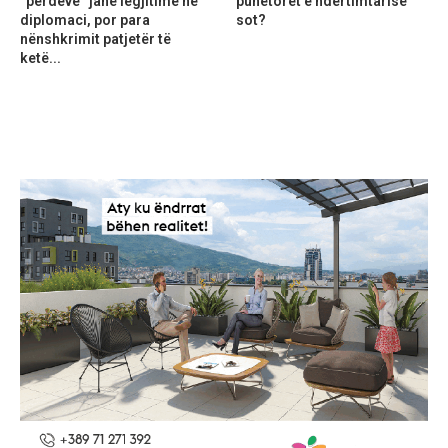
“perdeve” janë legjitime në
punëtorët e ndërtimtarisë
diplomaci, por para
sot?
nënshkrimit patjetër të
ketë...