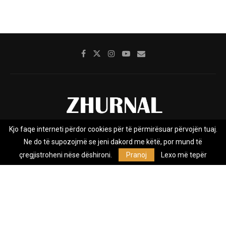
Kjo faqe interneti përdor cookies për të përmirësuar përvojën tuaj.
Rreth nesh
Impresumi
Marketing
Kontakt
Ne do të supozojmë se jeni dakord me këtë, por mund të
Privacy Policy
çregjistroheni nëse dëshironi.
Pranoj
Lexo më tepër
Zhurnal.mk është Agjenci e Lajmeve e pavarur, e themeluar në vitin
2009, që e mbulon Maqedoninë, Kosovën, Shqipërinë edhe lajmet
nga bota.
@2026 - All Right Reserved. Designed and Developed by
Anet.Com.Mk