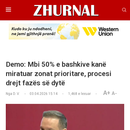
Demo: Mbi 50% e bashkive kanë
miratuar zonat prioritare, procesi
drejt fazës së dytë
A+
A-
Nga
D. V.
03.04.2026 15:14
1,468
e lexuar