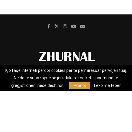
Kjo faqe interneti përdor cookies për të përmirësuar përvojën tuaj.
Rreth nesh
Impresumi
Marketing
Kontakt
Ne do të supozojmë se jeni dakord me këtë, por mund të
Privacy Policy
çregjistroheni nëse dëshironi.
Pranoj
Lexo më tepër
Zhurnal.mk është Agjenci e Lajmeve e pavarur, e themeluar në vitin
2009, që e mbulon Maqedoninë, Kosovën, Shqipërinë edhe lajmet
nga bota.
@2026 - All Right Reserved. Designed and Developed by
Anet.Com.Mk