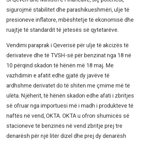
sigurojmë stabilitet dhe parashikueshmëri, ulje të
presioneve inflatore, mbështetje të ekonomisë dhe
ruajtje të standardit të jetesës së qytetarëve.
Vendimi paraprak i Qeverisë për ulje të akcizës të
derivateve dhe të TVSH-së për benzinat nga 18 në
10 përqind skadon të hënën më 18 maj. Me
vazhdimin e afatit edhe gjatë dy javëve të
ardhshme derivatet do të shiten me çmime më të
ulëta. Njëherit, të hënën skadon edhe afati i zbritjes
së ofruar nga importuesi më i madh i produkteve të
naftës në vend, OKTA. OKTA u ofron shumicës së
stacioneve të benzinës në vend zbritje prej tre
denarësh për një litër dizel dhe prej dy denarësh