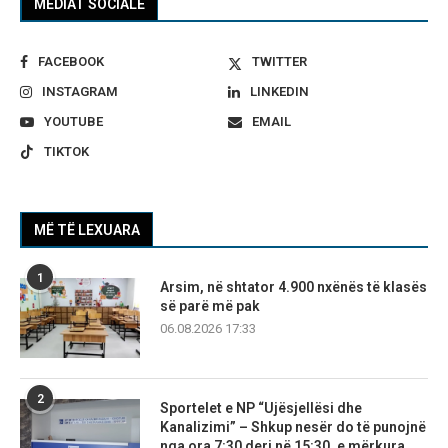
MEDIAT SOCIALE
FACEBOOK
TWITTER
INSTAGRAM
LINKEDIN
YOUTUBE
EMAIL
TIKTOK
MË TË LEXUARA
1
Arsim, në shtator 4.900 nxënës të klasës
së parë më pak
06.08.2026 17:33
2
Sportelet e NP “Ujësjellësi dhe
Kanalizimi” – Shkup nesër do të punojnë
nga ora 7:30 deri në 15:30, e mërkura