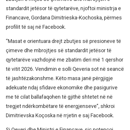
standardit jetësor të qytetarëve, njoftoi ministrja e
Financave, Gordana Dimitrieska-Kochoska, përmes
profilit të saj në Facebook.
“Masat e orientuara drejt zbutjes së presioneve të
çimeve dhe mbrojtjes së standardit jetësor të
qytetarëve vazhdojnë me zbatim deri më 1 qershor
të vitit 2026. Vendimin e solli Qeveria sot në seancë
të jashtëzakonshme. Këto masa janë përgjigje
adekuate ndaj sfidave ekonomike dhe pasigurive
me të cilat ballafaqohen të gjithë shtetet në në
tregjet ndërkombëtare të energjenseve”, shkroi
Dimitrievska Koçoska në rrjetin e saj Facebook.
Si Qeveri dhe Ministri e Financave, siç potencoi,