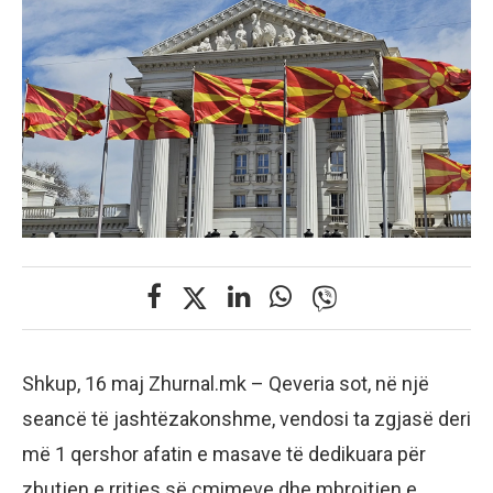
Shkup, 16 maj Zhurnal.mk – Qeveria sot, në një
seancë të jashtëzakonshme, vendosi ta zgjasë deri
më 1 qershor afatin e masave të dedikuara për
zbutjen e rritjes së çmimeve dhe mbrojtjen e