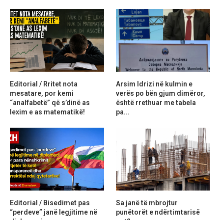
Editorial / Rritet nota
Arsim Idrizi në kulmin e
mesatare, por kemi
verës po bën gjum dimëror,
“analfabetë” që s’dinë as
është rrethuar me tabela
lexim e as matematikë!
pa...
Editorial / Bisedimet pas
Sa janë të mbrojtur
“perdeve” janë legjitime në
punëtorët e ndërtimtarisë