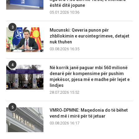
është ditë jopune
05.01.2026 10:36
3
Mucunski: Qeveria punon për
zhbllokimin e eurointegrimeve, detajet
nuk thuhen
03.08.2026 16:35
4
Në korrik janë paguar mbi 560 milionë
denarë për kompensime për pushim
mjekësor, pjesa më e madhe për lejet e
lindjes
28.07.2026 15:52
5
VMRO‑DPMNE: Maqedonia do të bëhet
vend më i mirë për të jetuar
03.08.2026 16:17