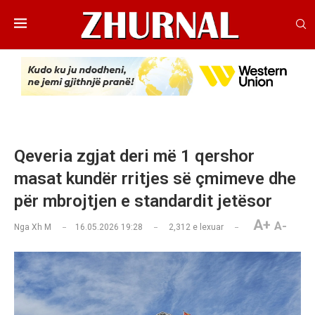
Qeveria zgjat deri më 1 qershor
masat kundër rritjes së çmimeve dhe
për mbrojtjen e standardit jetësor
A+
A-
Nga
Xh M
16.05.2026 19:28
2,312
e lexuar