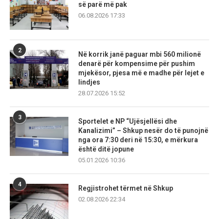
së parë më pak
06.08.2026 17:33
2
Në korrik janë paguar mbi 560 milionë
denarë për kompensime për pushim
mjekësor, pjesa më e madhe për lejet e
lindjes
28.07.2026 15:52
3
Sportelet e NP “Ujësjellësi dhe
Kanalizimi” – Shkup nesër do të punojnë
nga ora 7:30 deri në 15:30, e mërkura
është ditë jopune
05.01.2026 10:36
4
Regjistrohet tërmet në Shkup
02.08.2026 22:34