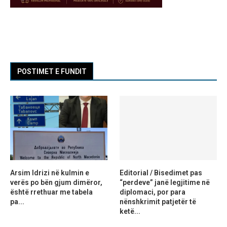
POSTIMET E FUNDIT
Arsim Idrizi në kulmin e
Editorial / Bisedimet pas
verës po bën gjum dimëror,
“perdeve” janë legjitime në
është rrethuar me tabela
diplomaci, por para
pa...
nënshkrimit patjetër të
ketë...