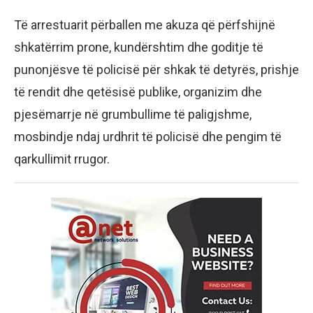
Të arrestuarit përballen me akuza që përfshijnë
shkatërrim prone, kundërshtim dhe goditje të
punonjësve të policisë për shkak të detyrës, prishje
të rendit dhe qetësisë publike, organizim dhe
pjesëmarrje në grumbullime të paligjshme,
mosbindje ndaj urdhrit të policisë dhe pengim të
qarkullimit rrugor.