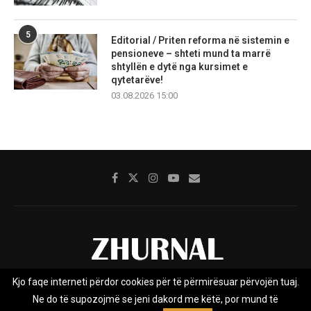
5
Editorial / Priten reforma në sistemin e
pensioneve – shteti mund ta marrë
shtyllën e dytë nga kursimet e
qytetarëve!
03.08.2026 15:00
Kjo faqe interneti përdor cookies për të përmirësuar përvojën tuaj.
Rreth nesh
Impresumi
Marketing
Kontakt
Ne do të supozojmë se jeni dakord me këtë, por mund të
Privacy Policy