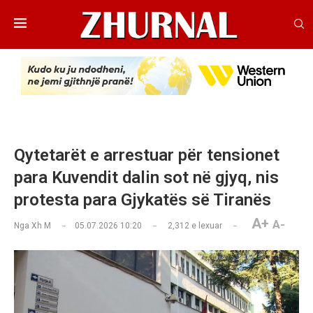
Qytetarët e arrestuar për tensionet
para Kuvendit dalin sot në gjyq, nis
protesta para Gjykatës së Tiranës
A+
A-
Nga
Xh M
05.07.2026 10:20
2,312
e lexuar