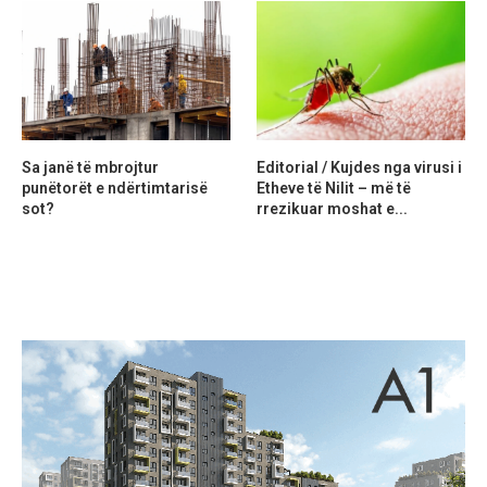
Sa janë të mbrojtur
Editorial / Kujdes nga virusi i
punëtorët e ndërtimtarisë
Etheve të Nilit – më të
sot?
rrezikuar moshat e...