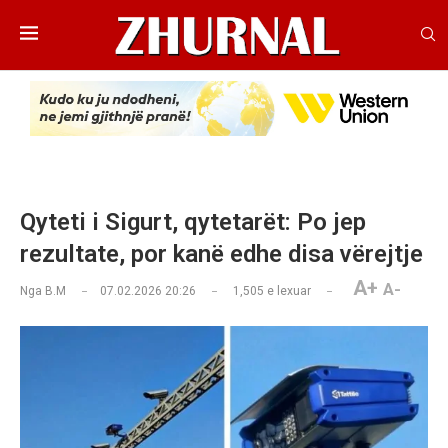
Qyteti i Sigurt, qytetarët: Po jep
rezultate, por kanë edhe disa vërejtje
A+
A-
Nga
B.M
07.02.2026 20:26
1,505
e lexuar