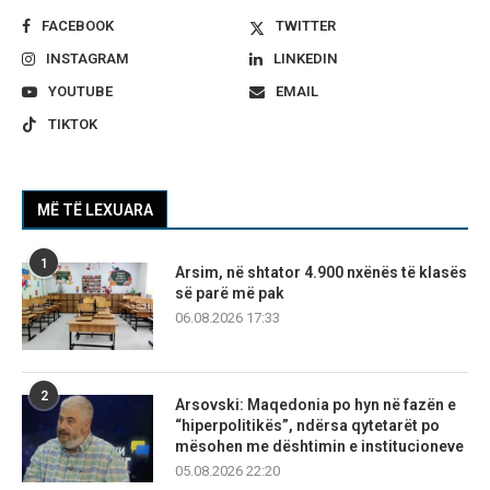
FACEBOOK
TWITTER
INSTAGRAM
LINKEDIN
YOUTUBE
EMAIL
TIKTOK
MË TË LEXUARA
1
Arsim, në shtator 4.900 nxënës të klasës
së parë më pak
06.08.2026 17:33
2
Arsovski: Maqedonia po hyn në fazën e
“hiperpolitikës”, ndërsa qytetarët po
mësohen me dështimin e institucioneve
05.08.2026 22:20