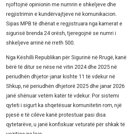
njoftojnë opinionin me numrin e shkeljeve dhe
regjistrimin e kundërvajtjeve në komunikacion.
Sipas MPB të dhënat e regjistruara nga kamerat e
sigurisë brenda 24 orësh, tjeregojnë se numri i
shkeljeve arrinë në rreth 500.
Nga Këshilli Republikan për Sigurinë në Rrugë, kanë
bërë të ditur se nëse në vitin 2024 dhe 2025 në
periudhën dhjetor-janar kishte 11 të vdekur në
Shkup, në periudhën dhjetorë 2025 dhe janar 2026
janë shënuar vetëm katër të vdekur. Por sistemi
qyteti i sigurt ka shqetësuar komunitetin rom, një
pjesë e të cilëve kanë protestuar pasi disa
qytetarëve, u janë konfiskuar veturatë për shkak të
vozitjes pa leje.