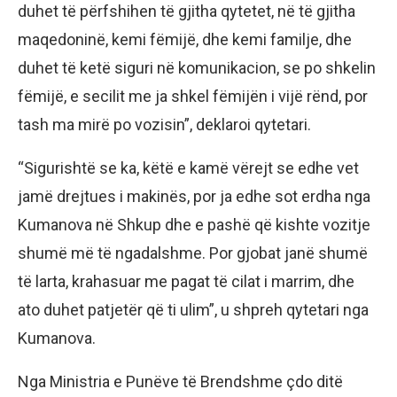
duhet të përfshihen të gjitha qytetet, në të gjitha
maqedoninë, kemi fëmijë, dhe kemi familje, dhe
duhet të ketë siguri në komunikacion, se po shkelin
fëmijë, e secilit me ja shkel fëmijën i vijë rënd, por
tash ma mirë po vozisin”, deklaroi qytetari.
“Sigurishtë se ka, këtë e kamë vërejt se edhe vet
jamë drejtues i makinës, por ja edhe sot erdha nga
Kumanova në Shkup dhe e pashë që kishte vozitje
shumë më të ngadalshme. Por gjobat janë shumë
të larta, krahasuar me pagat të cilat i marrim, dhe
ato duhet patjetër që ti ulim”, u shpreh qytetari nga
Kumanova.
Nga Ministria e Punëve të Brendshme çdo ditë