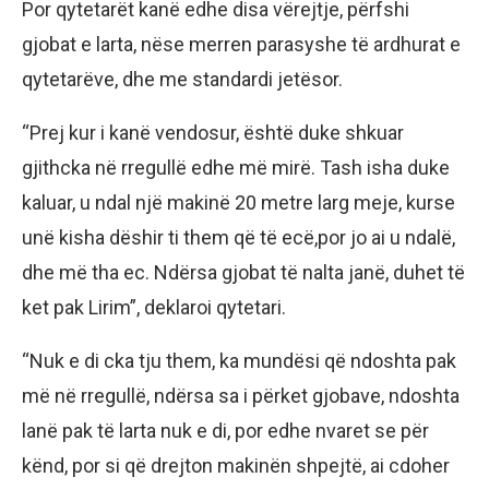
Por qytetarët kanë edhe disa vërejtje, përfshi
gjobat e larta, nëse merren parasyshe të ardhurat e
qytetarëve, dhe me standardi jetësor.
“Prej kur i kanë vendosur, është duke shkuar
gjithcka në rregullë edhe më mirë. Tash isha duke
kaluar, u ndal një makinë 20 metre larg meje, kurse
unë kisha dëshir ti them që të ecë,por jo ai u ndalë,
dhe më tha ec. Ndërsa gjobat të nalta janë, duhet të
ket pak Lirim”, deklaroi qytetari.
“Nuk e di cka tju them, ka mundësi që ndoshta pak
më në rregullë, ndërsa sa i përket gjobave, ndoshta
lanë pak të larta nuk e di, por edhe nvaret se për
kënd, por si që drejton makinën shpejtë, ai cdoher