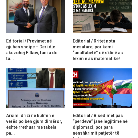
Editorial / Provimet në
Editorial / Rritet nota
gjuhën shqipe – Deri dje
mesatare, por kemi
akuzohej Filkov, tani a do
“analfabetë” që s’dinë as
ta...
lexim e as matematikë!
Arsim Idrizi në kulmin e
Editorial / Bisedimet pas
verës po bën gjum dimëror,
“perdeve” janë legjitime në
është rrethuar me tabela
diplomaci, por para
pa...
nënshkrimit patjetër të