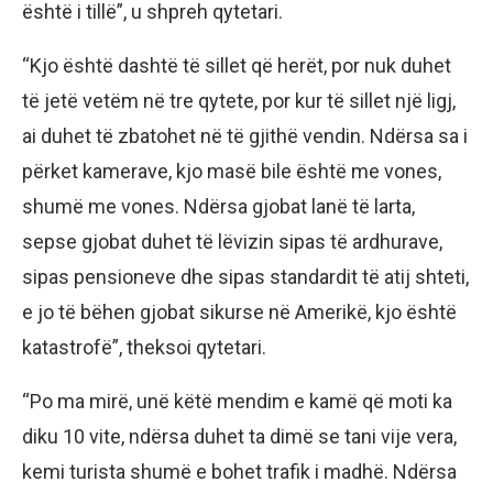
është i tillë”, u shpreh qytetari.
“Kjo është dashtë të sillet që herët, por nuk duhet
të jetë vetëm në tre qytete, por kur të sillet një ligj,
ai duhet të zbatohet në të gjithë vendin. Ndërsa sa i
përket kamerave, kjo masë bile është me vones,
shumë me vones. Ndërsa gjobat lanë të larta,
sepse gjobat duhet të lëvizin sipas të ardhurave,
sipas pensioneve dhe sipas standardit të atij shteti,
e jo të bëhen gjobat sikurse në Amerikë, kjo është
katastrofë”, theksoi qytetari.
“Po ma mirë, unë këtë mendim e kamë që moti ka
diku 10 vite, ndërsa duhet ta dimë se tani vije vera,
kemi turista shumë e bohet trafik i madhë. Ndërsa