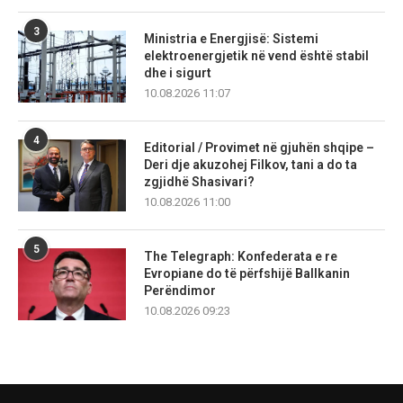
3
Ministria e Energjisë: Sistemi
elektroenergjetik në vend është stabil
dhe i sigurt
10.08.2026 11:07
4
Editorial / Provimet në gjuhën shqipe –
Deri dje akuzohej Filkov, tani a do ta
zgjidhë Shasivari?
10.08.2026 11:00
5
The Telegraph: Konfederata e re
Evropiane do të përfshijë Ballkanin
Perëndimor
10.08.2026 09:23