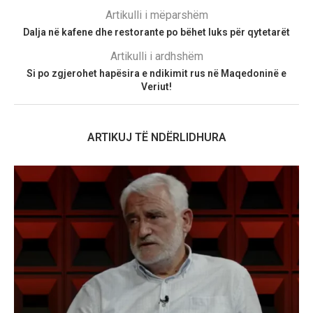
Artikulli i mëparshëm
Dalja në kafene dhe restorante po bëhet luks për qytetarët
Artikulli i ardhshëm
Si po zgjerohet hapësira e ndikimit rus në Maqedoninë e
Veriut!
ARTIKUJ TË NDËRLIDHURA