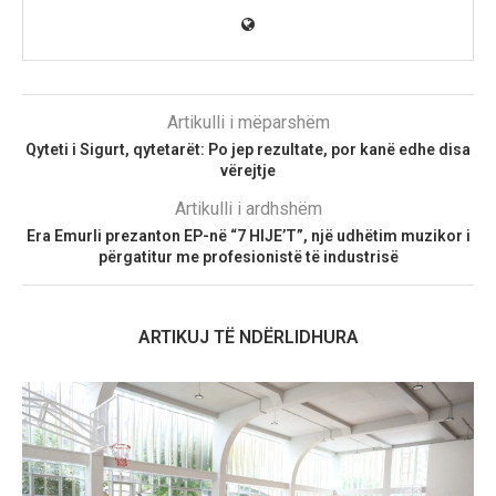
Artikulli i mëparshëm
Qyteti i Sigurt, qytetarët: Po jep rezultate, por kanë edhe disa
vërejtje
Artikulli i ardhshëm
Era Emurli prezanton EP-në “7 HIJE’T”, një udhëtim muzikor i
përgatitur me profesionistë të industrisë
ARTIKUJ TË NDËRLIDHURA