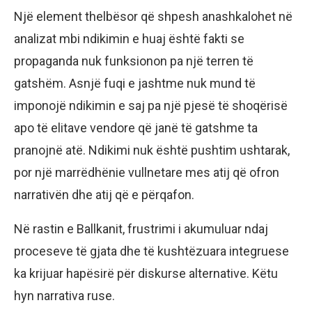
Një element thelbësor që shpesh anashkalohet në
analizat mbi ndikimin e huaj është fakti se
propaganda nuk funksionon pa një terren të
gatshëm. Asnjë fuqi e jashtme nuk mund të
imponojë ndikimin e saj pa një pjesë të shoqërisë
apo të elitave vendore që janë të gatshme ta
pranojnë atë. Ndikimi nuk është pushtim ushtarak,
por një marrëdhënie vullnetare mes atij që ofron
narrativën dhe atij që e përqafon.
Në rastin e Ballkanit, frustrimi i akumuluar ndaj
proceseve të gjata dhe të kushtëzuara integruese
ka krijuar hapësirë për diskurse alternative. Këtu
hyn narrativa ruse.