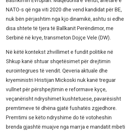
Bashkimin Evropian. Maqedonia e Veriut, anëtare e
NATO-s që nga viti 2020 dhe vend kandidat për BE,
nuk bën përjashtim nga kjo dinamikë, ashtu si edhe
disa shtete të tjera të Ballkanit Perëndimor, me
Serbinë në krye, transmeton Dojçe Vele (DW).
Në këtë kontekst zhvillimet e fundit politike në
Shkup kanë shtuar shqetësimet për drejtimin
eurointegrues të vendit. Qeveria aktuale dhe
kryeministri Hristijan Mickoski nuk kanë treguar
vullnet për përshpejtimin e reformave kyçe,
veçanërisht ndryshimet kushtetuese, pavarësisht
premtimeve të dhëna gjatë fushatës zgjedhore.
Premtimi se këto ndryshime do të votoheshin
brenda gjashtë muajve nga marrja e mandatit mbeti