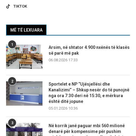
TIKTOK
MË TË LEXUARA
1
Arsim, në shtator 4.900 nxënës të klasës
së parë më pak
06.08.2026 17:33
2
Sportelet e NP “Ujësjellësi dhe
Kanalizimi” – Shkup nesër do të punojnë
nga ora 7:30 deri në 15:30, e mërkura
është ditë jopune
05.01.2026 10:36
3
Në korrik janë paguar mbi 560 milionë
denarë për kompensime për pushim