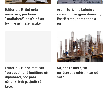
Editorial / Rritet nota
Arsim Idrizi në kulmin e
mesatare, por kemi
verës po bën gjum dimëror,
“analfabetë” që s’dinë as
është rrethuar me tabela
lexim e as matematikë!
pa...
Editorial / Bisedimet pas
Sa janë të mbrojtur
“perdeve” janë legjitime në
punëtorët e ndërtimtarisë
diplomaci, por para
sot?
nënshkrimit patjetër të
ketë...