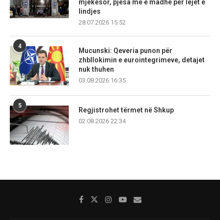
mjekësor, pjesa më e madhe për lejet e
lindjes
28.07.2026 15:52
4
Mucunski: Qeveria punon për
zhbllokimin e eurointegrimeve, detajet
nuk thuhen
03.08.2026 16:35
5
Regjistrohet tërmet në Shkup
02.08.2026 22:34