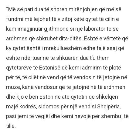
“Më së pari dua të shpreh mirënjohjen që më së
fundmi më lejohet të vizitoj këtë qytet të cilin e
kam imagjinuar gjithmonë si një laborator të së
ardhmes që shkruhet dita-ditës. Është e vërtetë që
ky qytet është i mrekullueshëm edhe falë asaj që
është ndërtuar në të shkuarën dua t’u them
qytetarëve të Estonisë që kemi admirim të plotë
për të, të cilët në vend që të vendosin të jetojnë në
muze, kanë vendosur që të jetojnë në të ardhmen
dhe kjo e bën Estoninë atë qytetin që shkëlqen
majë kodrës, sidomos për një vend si Shqipëria,
pasi jemi të vegjël dhe kemi nevojë për shembuj të
tillë.