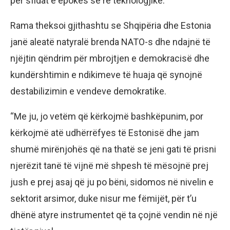
për sfidat e epokës së re teknologjike.
Rama theksoi gjithashtu se Shqipëria dhe Estonia
janë aleatë natyralë brenda NATO-s dhe ndajnë të
njëjtin qëndrim për mbrojtjen e demokracisë dhe
kundërshtimin e ndikimeve të huaja që synojnë
destabilizimin e vendeve demokratike.
“Me ju, jo vetëm që kërkojmë bashkëpunim, por
kërkojmë atë udhërrëfyes të Estonisë dhe jam
shumë mirënjohës që na thatë se jeni gati të prisni
njerëzit tanë të vijnë më shpesh të mësojnë prej
jush e prej asaj që ju po bëni, sidomos në nivelin e
sektorit arsimor, duke nisur me fëmijët, për t’u
dhënë atyre instrumentet që ta çojnë vendin në një