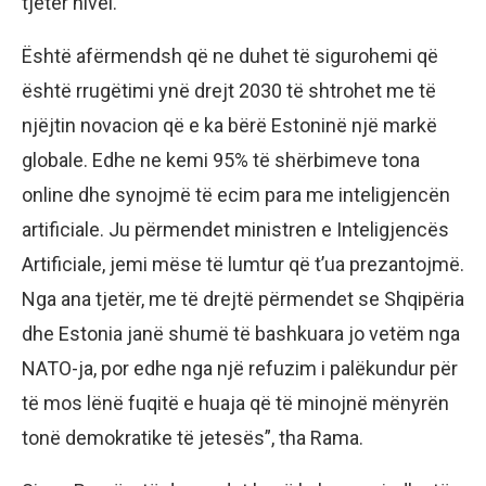
tjetër nivel.
Është afërmendsh që ne duhet të sigurohemi që
është rrugëtimi ynë drejt 2030 të shtrohet me të
njëjtin novacion që e ka bërë Estoninë një markë
globale. Edhe ne kemi 95% të shërbimeve tona
online dhe synojmë të ecim para me inteligjencën
artificiale. Ju përmendet ministren e Inteligjencës
Artificiale, jemi mëse të lumtur që t’ua prezantojmë.
Nga ana tjetër, me të drejtë përmendet se Shqipëria
dhe Estonia janë shumë të bashkuara jo vetëm nga
NATO-ja, por edhe nga një refuzim i palëkundur për
të mos lënë fuqitë e huaja që të minojnë mënyrën
tonë demokratike të jetesës”, tha Rama.