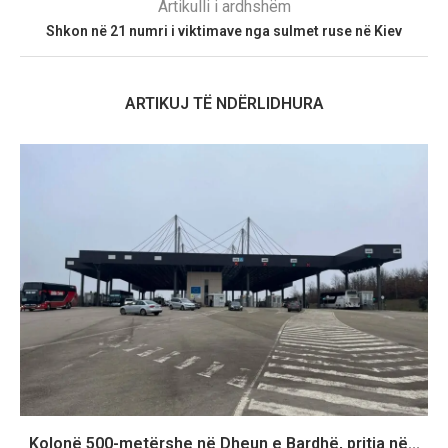
Artikulli i ardhshëm
Shkon në 21 numri i viktimave nga sulmet ruse në Kiev
ARTIKUJ TË NDËRLIDHURA
Kolonë 500-metërshe në Dheun e Bardhë, pritja në...