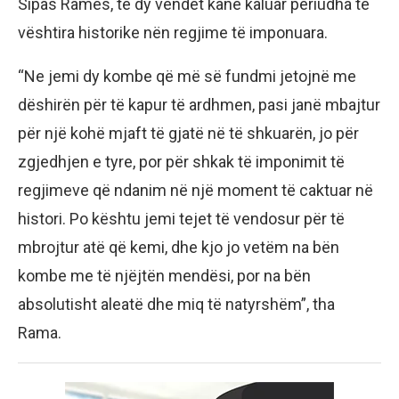
Sipas Ramës, të dy vendet kanë kaluar periudha të
vështira historike nën regjime të imponuara.
“Ne jemi dy kombe që më së fundmi jetojnë me
dëshirën për të kapur të ardhmen, pasi janë mbajtur
për një kohë mjaft të gjatë në të shkuarën, jo për
zgjedhjen e tyre, por për shkak të imponimit të
regjimeve që ndanim në një moment të caktuar në
histori. Po kështu jemi tejet të vendosur për të
mbrojtur atë që kemi, dhe kjo jo vetëm na bën
kombe me të njëjtën mendësi, por na bën
absolutisht aleatë dhe miq të natyrshëm”, tha
Rama.