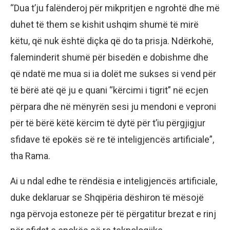
“Dua t’ju falënderoj për mikpritjen e ngrohtë dhe më
duhet të them se kishit ushqim shumë të mirë
këtu, që nuk është diçka që do ta prisja. Ndërkohë,
faleminderit shumë për bisedën e dobishme dhe
që ndatë me mua si ia dolët me sukses si vend për
të bërë atë që ju e quani “kërcimi i tigrit” në ecjen
përpara dhe në mënyrën sesi ju mendoni e veproni
për të bërë këtë kërcim të dytë për t’iu përgjigjur
sfidave të epokës së re të inteligjencës artificiale”,
tha Rama.
Ai u ndal edhe te rëndësia e inteligjencës artificiale,
duke deklaruar se Shqipëria dëshiron të mësojë
nga përvoja estoneze për të përgatitur brezat e rinj