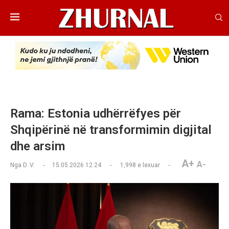
Rama: Estonia udhërrëfyes për
Shqipërinë në transformimin digjital
dhe arsim
A+
A-
Nga
D. V.
15.05.2026 12:24
1,998
e lexuar