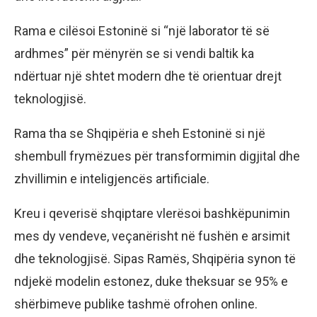
Rama e cilësoi Estoninë si “një laborator të së
ardhmes” për mënyrën se si vendi baltik ka
ndërtuar një shtet modern dhe të orientuar drejt
teknologjisë.
Rama tha se Shqipëria e sheh Estoninë si një
shembull frymëzues për transformimin digjital dhe
zhvillimin e inteligjencës artificiale.
Kreu i qeverisë shqiptare vlerësoi bashkëpunimin
mes dy vendeve, veçanërisht në fushën e arsimit
dhe teknologjisë. Sipas Ramës, Shqipëria synon të
ndjekë modelin estonez, duke theksuar se 95% e
shërbimeve publike tashmë ofrohen online.