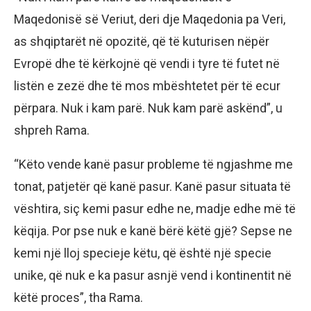
Maqedonisë së Veriut, deri dje Maqedonia pa Veri,
as shqiptarët në opozitë, që të kuturisen nëpër
Evropë dhe të kërkojnë që vendi i tyre të futet në
listën e zezë dhe të mos mbështetet për të ecur
përpara. Nuk i kam parë. Nuk kam parë askënd”, u
shpreh Rama.
“Këto vende kanë pasur probleme të ngjashme me
tonat, patjetër që kanë pasur. Kanë pasur situata të
vështira, siç kemi pasur edhe ne, madje edhe më të
këqija. Por pse nuk e kanë bërë këtë gjë? Sepse ne
kemi një lloj specieje këtu, që është një specie
unike, që nuk e ka pasur asnjë vend i kontinentit në
këtë proces”, tha Rama.