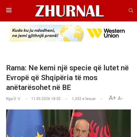
Rama: Ne kemi një specie që lutet në
Evropë që Shqipëria të mos
anëtarësohet në BE
A+
A-
Nga
D. V.
11.05.2026 18:35
1,332
e lexuar