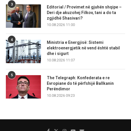
3
Editorial / Provimet në gjuhën shqipe –
Deri dje akuzohej Filkov, tani a do ta
zgjidhë Shasivari?
10.08.2026 11:00
4
Ministria e Energjisë: Sistemi
elektroenergjetik në vend është stabil
dhe i sigurt
10.08.2026 11:07
5
The Telegraph: Konfederata e re
Evropiane do të përfshijë Ballkanin
Perëndimor
10.08.2026 09:23