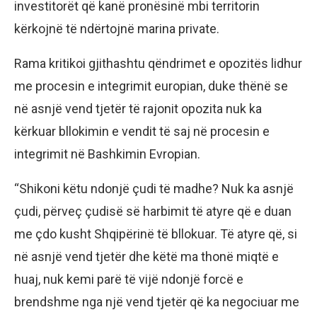
investitorët që kanë pronësinë mbi territorin
kërkojnë të ndërtojnë marina private.
Rama kritikoi gjithashtu qëndrimet e opozitës lidhur
me procesin e integrimit europian, duke thënë se
në asnjë vend tjetër të rajonit opozita nuk ka
kërkuar bllokimin e vendit të saj në procesin e
integrimit në Bashkimin Evropian.
“Shikoni këtu ndonjë çudi të madhe? Nuk ka asnjë
çudi, përveç çudisë së harbimit të atyre që e duan
me çdo kusht Shqipërinë të bllokuar. Të atyre që, si
në asnjë vend tjetër dhe këtë ma thonë miqtë e
huaj, nuk kemi parë të vijë ndonjë forcë e
brendshme nga një vend tjetër që ka negociuar me