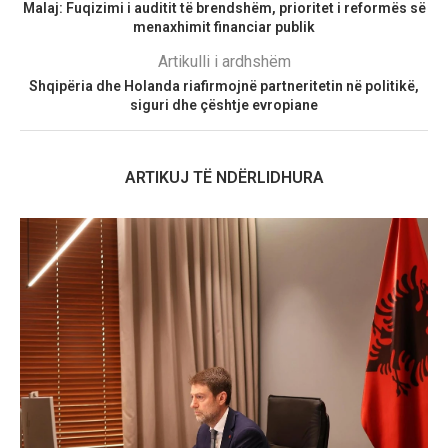
Malaj: Fuqizimi i auditit të brendshëm, prioritet i reformës së
menaxhimit financiar publik
Artikulli i ardhshëm
Shqipëria dhe Holanda riafirmojnë partneritetin në politikë,
siguri dhe çështje evropiane
ARTIKUJ TË NDËRLIDHURA