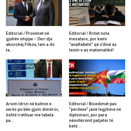
Editorial / Provimet në
Editorial / Rritet nota
gjuhën shqipe – Deri dje
mesatare, por kemi
akuzohej Filkov, tani a do
“analfabetë” që s’dinë as
ta...
lexim e as matematikë!
Arsim Idrizi në kulmin e
Editorial / Bisedimet pas
verës po bën gjum dimëror,
“perdeve” janë legjitime në
është rrethuar me tabela
diplomaci, por para
pa...
nënshkrimit patjetër të
ketë...