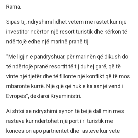
Rama.
Sipas tij, ndryshimi lidhet vetëm me rastet kur një
investitor ndërton një resort turistik dhe kërkon të
ndërtojë edhe një marinë pranë tij.
“Me ligjin e pandryshuar, për marinën që dikush do
të ndërtojë pranë resortit të tij duhej garë, që të
vinte një tjetër dhe të fillonte një konflikt që të mos
mbaronte kurrë. Një gjë që nuk e ka asnjë vend i
Evropës”, deklaroi Kryeministri.
Ai shtoi se ndryshimi synon të bëjë dallimin mes
rasteve kur ndërtohet një port i ri turistik me
koncesion apo partneritet dhe rasteve kur vetë