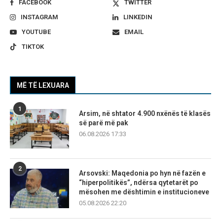
FACEBOOK
TWITTER
INSTAGRAM
LINKEDIN
YOUTUBE
EMAIL
TIKTOK
MË TË LEXUARA
1
Arsim, në shtator 4.900 nxënës të klasës
së parë më pak
06.08.2026 17:33
2
Arsovski: Maqedonia po hyn në fazën e
“hiperpolitikës”, ndërsa qytetarët po
mësohen me dështimin e institucioneve
05.08.2026 22:20