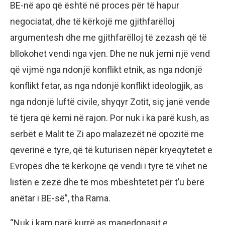
BE-në apo që është në proces për të hapur
negociatat, dhe të kërkojë me gjithfarëlloj
argumentesh dhe me gjithfarëlloj të zezash që të
bllokohet vendi nga vjen. Dhe ne nuk jemi një vend
që vijmë nga ndonjë konflikt etnik, as nga ndonjë
konflikt fetar, as nga ndonjë konflikt ideologjik, as
nga ndonjë luftë civile, shyqyr Zotit, siç janë vende
të tjera që kemi në rajon. Por nuk i ka parë kush, as
serbët e Malit të Zi apo malazezët në opozitë me
qeverinë e tyre, që të kuturisen nëpër kryeqytetet e
Evropës dhe të kërkojnë që vendi i tyre të vihet në
listën e zezë dhe të mos mbështetet për t’u bërë
anëtar i BE-së”, tha Rama.
“Nuk i kam parë kurrë as maqedonasit e