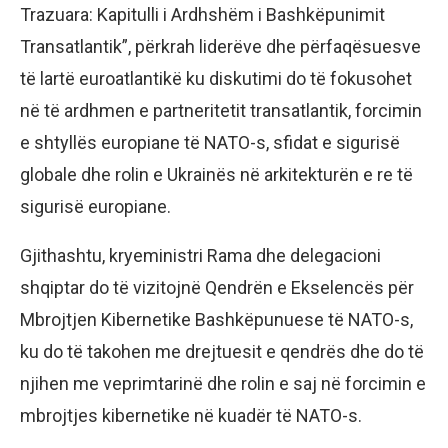
Trazuara: Kapitulli i Ardhshëm i Bashkëpunimit
Transatlantik”, përkrah liderëve dhe përfaqësuesve
të lartë euroatlantikë ku diskutimi do të fokusohet
në të ardhmen e partneritetit transatlantik, forcimin
e shtyllës europiane të NATO-s, sfidat e sigurisë
globale dhe rolin e Ukrainës në arkitekturën e re të
sigurisë europiane.
Gjithashtu, kryeministri Rama dhe delegacioni
shqiptar do të vizitojnë Qendrën e Ekselencës për
Mbrojtjen Kibernetike Bashkëpunuese të NATO-s,
ku do të takohen me drejtuesit e qendrës dhe do të
njihen me veprimtarinë dhe rolin e saj në forcimin e
mbrojtjes kibernetike në kuadër të NATO-s.