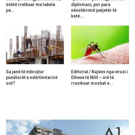
është rrethuar me tabela
diplomaci, por para
pa...
nënshkrimit patjetër të
ketë...
Sa janë të mbrojtur
Editorial / Kujdes nga virusi i
punëtorët e ndërtimtarisë
Etheve të Nilit – më të
sot?
rrezikuar moshat e...