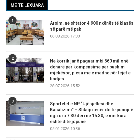
MË TË LEXUARA
1
Arsim, në shtator 4.900 nxënës të klasës
së parë më pak
06.08.2026 17:33
2
Në korrik janë paguar mbi 560 milionë
denarë për kompensime për pushim
mjekësor, pjesa më e madhe për lejet e
lindjes
28.07.2026 15:52
3
Sportelet e NP “Ujësjellësi dhe
Kanalizimi” – Shkup nesër do të punojnë
nga ora 7:30 deri në 15:30, e mërkura
është ditë jopune
05.01.2026 10:36