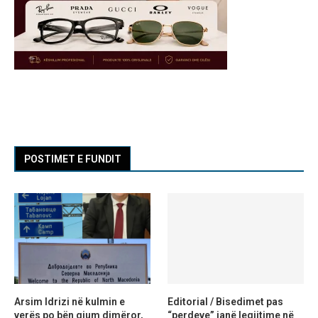
POSTIMET E FUNDIT
Arsim Idrizi në kulmin e
Editorial / Bisedimet pas
verës po bën gjum dimëror,
“perdeve” janë legjitime në