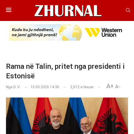
Rama në Talin, pritet nga presidenti i
Estonisë
A+
A-
Nga
D. V.
15.05.2026 14:36
2,012
e lexuar