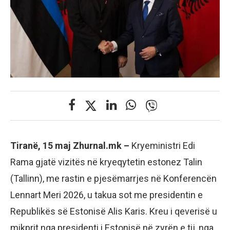
Tiranë, 15 maj Zhurnal.mk –
Kryeministri Edi
Rama gjatë vizitës në kryeqytetin estonez Talin
(Tallinn), me rastin e pjesëmarrjes në Konferencën
Lennart Meri 2026, u takua sot me presidentin e
Republikës së Estonisë Alis Karis. Kreu i qeverisë u
mikprit nga presidenti i Estonisë në zyrën e tij, nga