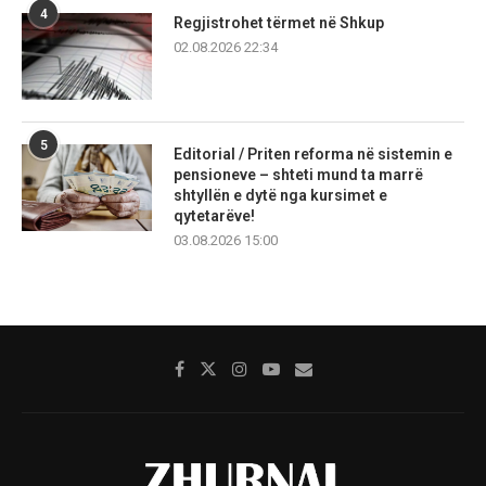
4
Regjistrohet tërmet në Shkup
02.08.2026 22:34
5
Editorial / Priten reforma në sistemin e
pensioneve – shteti mund ta marrë
shtyllën e dytë nga kursimet e
qytetarëve!
03.08.2026 15:00