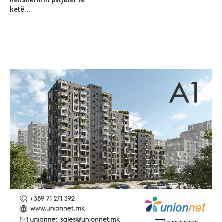
ketë...