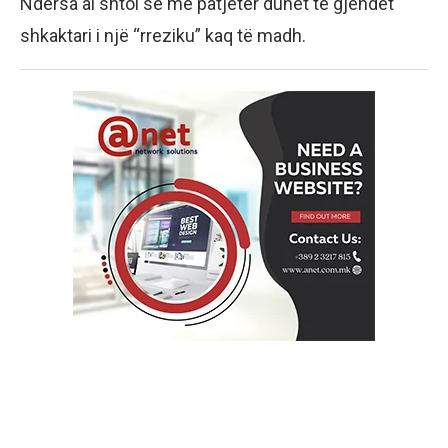
Ndërsa ai shtoi se me patjetër duhet të gjendet
shkaktari i një “rreziku” kaq të madh.