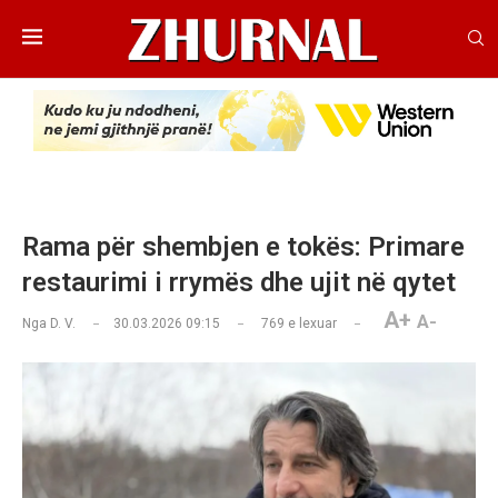
Rama për shembjen e tokës: Primare
restaurimi i rrymës dhe ujit në qytet
A+
A-
Nga
D. V.
30.03.2026 09:15
769
e lexuar