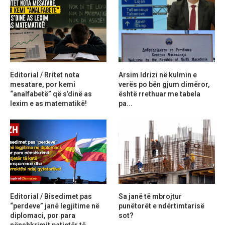
Editorial / Rritet nota
Arsim Idrizi në kulmin e
mesatare, por kemi
verës po bën gjum dimëror,
“analfabetë” që s’dinë as
është rrethuar me tabela
lexim e as matematikë!
pa...
Editorial / Bisedimet pas
Sa janë të mbrojtur
“perdeve” janë legjitime në
punëtorët e ndërtimtarisë
diplomaci, por para
sot?
nënshkrimit patjetër të