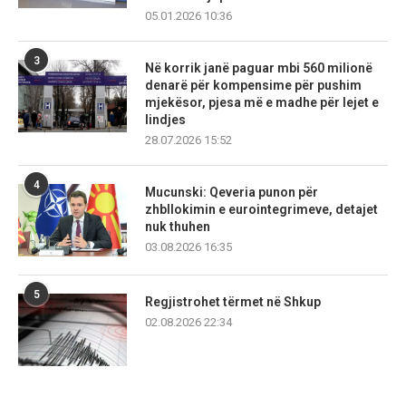
05.01.2026 10:36
3
Në korrik janë paguar mbi 560 milionë
denarë për kompensime për pushim
mjekësor, pjesa më e madhe për lejet e
lindjes
28.07.2026 15:52
4
Mucunski: Qeveria punon për
zhbllokimin e eurointegrimeve, detajet
nuk thuhen
03.08.2026 16:35
5
Regjistrohet tërmet në Shkup
02.08.2026 22:34