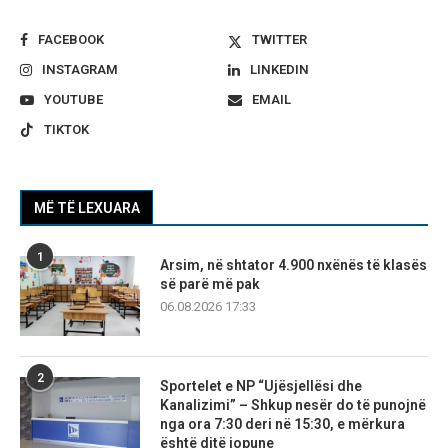
FACEBOOK
TWITTER
INSTAGRAM
LINKEDIN
YOUTUBE
EMAIL
TIKTOK
MË TË LEXUARA
1
Arsim, në shtator 4.900 nxënës të klasës
së parë më pak
06.08.2026 17:33
2
Sportelet e NP “Ujësjellësi dhe
Kanalizimi” – Shkup nesër do të punojnë
nga ora 7:30 deri në 15:30, e mërkura
është ditë jopune