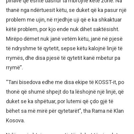
pinave që është dashur ta mbrojnë këtë zonë. Na
thanë nga ndërtuesit këtu, se duket që ka pasur një
problem me ujin, në rrjedhje uji që e ka shkaktuar
këtë problem, por kjo ende nuk dihet saktësisht.
Mirëpo dëmet nuk janë vetëm këtu, janë në pjesë
të ndryshme të qytetit, sepse këtu kalojnë linjë të
rrymës, dhe disa pjesë të qytetit kanë mbetur pa
rrymë”.
“Tani bisedova edhe me disa ekipe të KOSST-it, po
thonë që shumë shpejt do ta lëshojnë një linjë, që
duket se ka shpëtuar, por lutemi që çdo gjë të
bëhet sa më mirë për qytetarët”, tha Rama në Klan
Kosova.