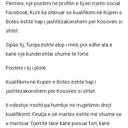
Përmes, një postimi në profilin e tij ën rrjetin social
Facebook, Kurti ka shkruar se kualifikimi në Kupën e
Botës është hap i jashtëzakonshëm për Kosovën si
shtet.
Sipas tij, Turqia është ekip i mirë, por edhe ata e
kanë një kundërshtar shumë të fortë.
Postimi i tij i plotë:
Kualifikimi në Kupën e Botës është hap i
jashtëzakonshëm për Kosovën si shtet.
6 ndeshje rresht pa humbje në rrugëtimin drejt
kualifikimit. Finalja e së martës është më shumë se
e merituar. Djemtë tanë kanë punuar fort, kanë