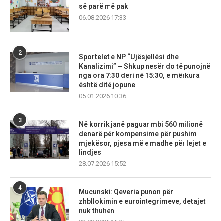
së parë më pak
06.08.2026 17:33
2
Sportelet e NP “Ujësjellësi dhe
Kanalizimi” – Shkup nesër do të punojnë
nga ora 7:30 deri në 15:30, e mërkura
është ditë jopune
05.01.2026 10:36
3
Në korrik janë paguar mbi 560 milionë
denarë për kompensime për pushim
mjekësor, pjesa më e madhe për lejet e
lindjes
28.07.2026 15:52
4
Mucunski: Qeveria punon për
zhbllokimin e eurointegrimeve, detajet
nuk thuhen