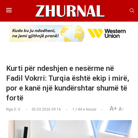
Kurti për ndeshjen e nesërme në
Fadil Vokrri: Turqia është ekip i mirë,
por e kanë një kundërshtar shumë të
fortë
A+
A-
Nga
D. V.
30.03.2026 09:16
1,144
e lexuar