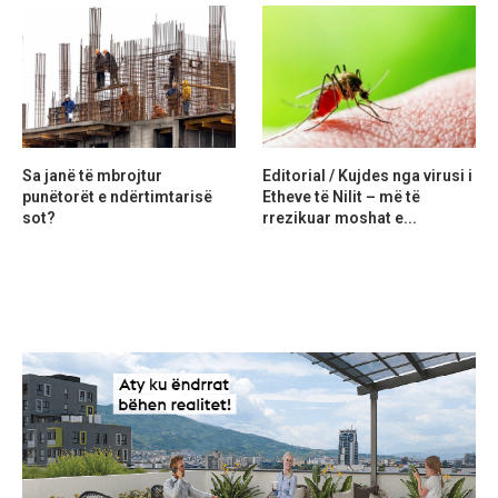
Sa janë të mbrojtur
Editorial / Kujdes nga virusi i
punëtorët e ndërtimtarisë
Etheve të Nilit – më të
sot?
rrezikuar moshat e...