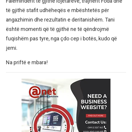
Faleminderit të gjithë lojëtarëve, trajnerit Foda dhe
të gjithë stafit udhëheqës e mbështetës për
angazhimin dhe rezultatin e deritanishëm. Tani
është momenti që të gjithë ne të qëndrojmë
fuqishëm pas tyre, nga çdo cep i botës, kudo që
jemi.
Na priftë e mbara!