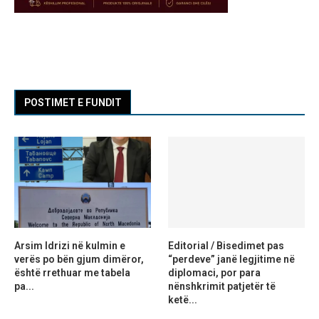
POSTIMET E FUNDIT
Arsim Idrizi në kulmin e
Editorial / Bisedimet pas
verës po bën gjum dimëror,
“perdeve” janë legjitime në
është rrethuar me tabela
diplomaci, por para
pa...
nënshkrimit patjetër të
ketë...