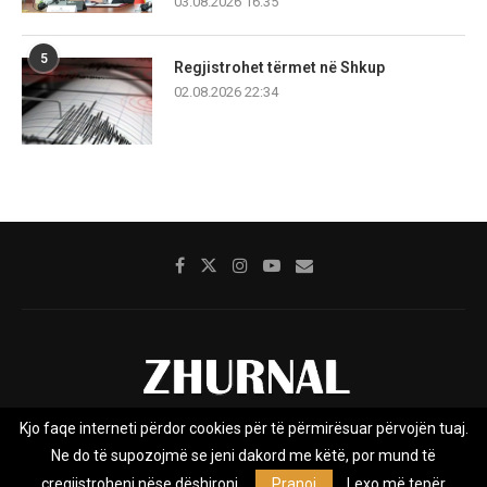
03.08.2026 16:35
5
Regjistrohet tërmet në Shkup
02.08.2026 22:34
Kjo faqe interneti përdor cookies për të përmirësuar përvojën tuaj.
Rreth nesh
Impresumi
Marketing
Kontakt
Ne do të supozojmë se jeni dakord me këtë, por mund të
Privacy Policy
çregjistroheni nëse dëshironi.
Pranoj
Lexo më tepër