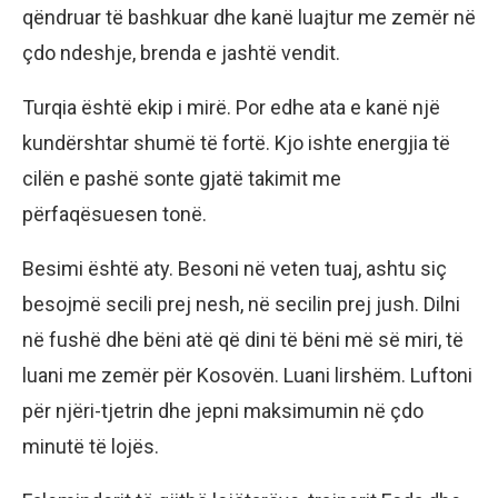
qëndruar të bashkuar dhe kanë luajtur me zemër në
çdo ndeshje, brenda e jashtë vendit.
Turqia është ekip i mirë. Por edhe ata e kanë një
kundërshtar shumë të fortë. Kjo ishte energjia të
cilën e pashë sonte gjatë takimit me
përfaqësuesen tonë.
Besimi është aty. Besoni në veten tuaj, ashtu siç
besojmë secili prej nesh, në secilin prej jush. Dilni
në fushë dhe bëni atë që dini të bëni më së miri, të
luani me zemër për Kosovën. Luani lirshëm. Luftoni
për njëri-tjetrin dhe jepni maksimumin në çdo
minutë të lojës.