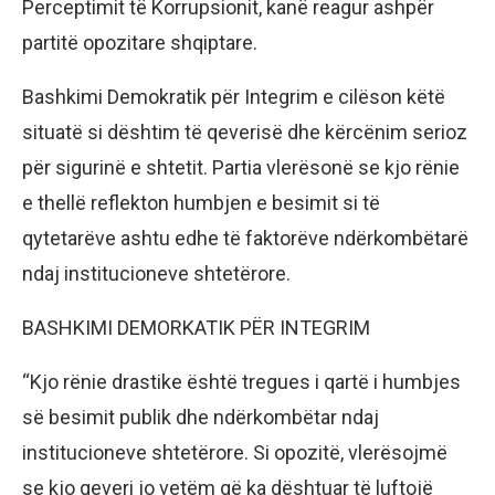
Perceptimit të Korrupsionit, kanë reagur ashpër
partitë opozitare shqiptare.
Bashkimi Demokratik për Integrim e cilëson këtë
situatë si dështim të qeverisë dhe kërcënim serioz
për sigurinë e shtetit. Partia vlerësonë se kjo rënie
e thellë reflekton humbjen e besimit si të
qytetarëve ashtu edhe të faktorëve ndërkombëtarë
ndaj institucioneve shtetërore.
BASHKIMI DEMORKATIK PËR INTEGRIM
“Kjo rënie drastike është tregues i qartë i humbjes
së besimit publik dhe ndërkombëtar ndaj
institucioneve shtetërore. Si opozitë, vlerësojmë
se kjo qeveri jo vetëm që ka dështuar të luftojë