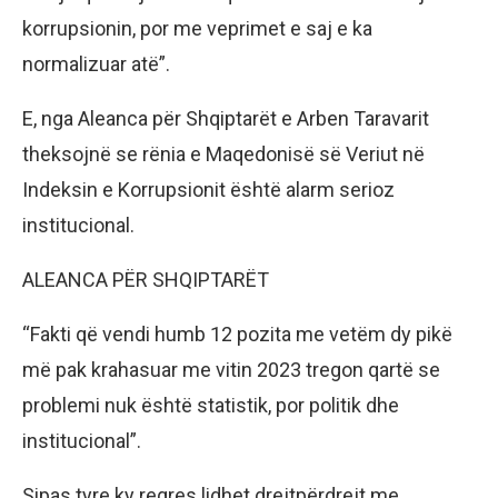
korrupsionin, por me veprimet e saj e ka
normalizuar atë”.
E, nga Aleanca për Shqiptarët e Arben Taravarit
theksojnë se rënia e Maqedonisë së Veriut në
Indeksin e Korrupsionit është alarm serioz
institucional.
ALEANCA PËR SHQIPTARËT
“Fakti që vendi humb 12 pozita me vetëm dy pikë
më pak krahasuar me vitin 2023 tregon qartë se
problemi nuk është statistik, por politik dhe
institucional”.
Sipas tyre ky regres lidhet drejtpërdrejt me