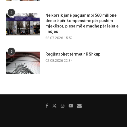
4
Në korrik janë paguar mbi 560 milionë
denarë për kompensime për pushim
mjekësor, pjesa më e madhe për lejet e
lindjes
28.07.2026 15:52
5
Regjistrohet tërmet në Shkup
02.08.2026 22:34