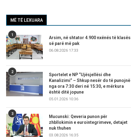
MË TË LEXUARA
1
Arsim, në shtator 4.900 nxënës të klasës
së parë më pak
06.08.2026 17:33
2
Sportelet e NP “Ujësjellësi dhe
Kanalizimi” – Shkup nesër do të punojnë
nga ora 7:30 deri në 15:30, e mërkura
është ditë jopune
05.01.2026 10:36
3
Mucunski: Qeveria punon për
zhbllokimin e eurointegrimeve, detajet
nuk thuhen
03.08.2026 16:35