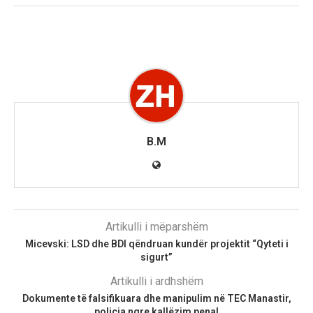
B.M
Artikulli i mëparshëm
Micevski: LSD dhe BDI qëndruan kundër projektit “Qyteti i
sigurt”
Artikulli i ardhshëm
Dokumente të falsifikuara dhe manipulim në TEC Manastir,
policia ngre kallëzim penal