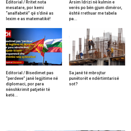
Editorial / Rritet nota
Arsim Idrizi në kulmin e
mesatare, por kemi
verës po bën gjum dimëror,
“analfabetë” që s’dinë as
është rrethuar me tabela
lexim e as matematikë!
pa...
Editorial / Bisedimet pas
Sa janë të mbrojtur
“perdeve” janë legjitime në
punëtorët e ndërtimtarisë
diplomaci, por para
sot?
nënshkrimit patjetër të
ketë...