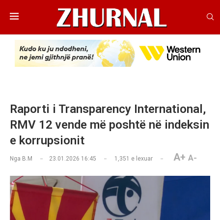
Raporti i Transparency International,
RMV 12 vende më poshtë në indeksin
e korrupsionit
A+
A-
Nga
B.M
23.01.2026 16:45
1,351
e lexuar