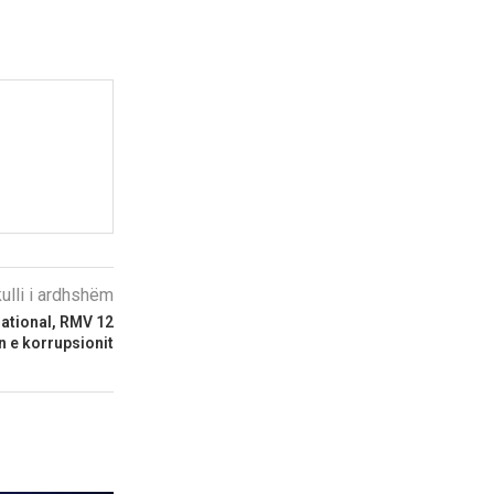
kulli i ardhshëm
national, RMV 12
n e korrupsionit