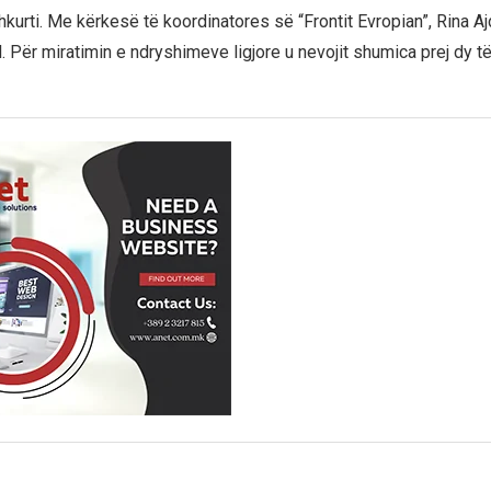
hkurti. Me kërkesë të koordinatores së “Frontit Evropian”, Rina Ajd
l. Për miratimin e ndryshimeve ligjore u nevojit shumica prej dy të