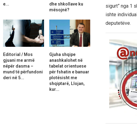
e...
dhe shkollave ku
sigurt” nga 1 s
mësojnë?
ishte individua
deputetëve.
Editorial / Mos
Gjuha shqipe
gjuani me armë
anashkalohet në
nëpër dasma –
tabelat orientuese
mund të përfundoni
për fshatin e banuar
deri në 5...
plotësisht me
shqiptarë, Llojan,
kur...