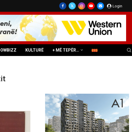
Login
HOWBIZZ
KULTURË
+ MË TEPËR…
it