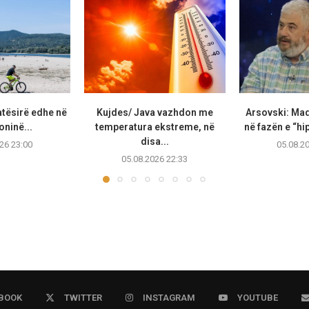
atësirë edhe në
Kujdes/ Java vazhdon me
Arsovski: Ma
ninë...
temperatura ekstreme, në
në fazën e “hip
disa...
26 23:00
05.08.2
05.08.2026 22:33
BOOK
TWITTER
INSTAGRAM
YOUTUBE