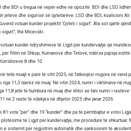
D dhe BDI u tregua në vepër edhe në opozitë. BDI dhe LSD lidhë
r jetëve dhe sigurisë së qytetarëve. LSD dhe BDI, koalicioni Al
vend votuan kundër projektit ‘Qyteti i sigurt’. Ata sot qartë qën
i sigurt”, tha Micevski.
a votuan kundër ndryshimeve të Ligjit për kundërvajtje që mundë
ti, për fillim në Shkup, Kumanovë dhe Tetovë, ndërsa pajisja ësht
Korridoreve 8 dhe 10.
 në tetë muajt e parë të vitit 2025, në fatkeqësi rrugore në vend
 nga 11,3 njerëz në muaj. Në vitin 2024, numri i viktimave në rru
a 11,8 jetë të humbura në muaj dhe shtoi se tani numri i rasteve
 11 në 2 raste të vdekjes në dhjetor 2025 dhe janar 2026.
 81 vota “për” dhe 19 “kundër” dhe pa të përmbajtur e votoi Ligji
plotësime të Ligjit për kundërvajtje, me procedurë të shkurtuar.
min e sistemit për regjistrim automatik dhe sanksionim të aksident