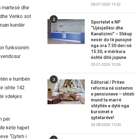
28.07.2026 15:52
n martesë dhe
i dhe Venko sot
2
Sportelet e NP
druan kundër
“Ujësjellësi dhe
Kanalizimi” – Shkup
nesër do të punojnë
nga ora 7:30 deri në
son funksionim
15:30, e mërkura
ë vendosur
është ditë jopune
05.01.2026 10:36
 jetën e humbën
3
Editorial / Priten
gë ishte 142
reforma në sistemin
e pensioneve – shteti
 të vdekjes
mund ta marrë
shtyllën e dytë nga
kursimet e
qytetarëve!
n për
03.08.2026 15:00
 Me këtë hapet
eve “Qyteti i