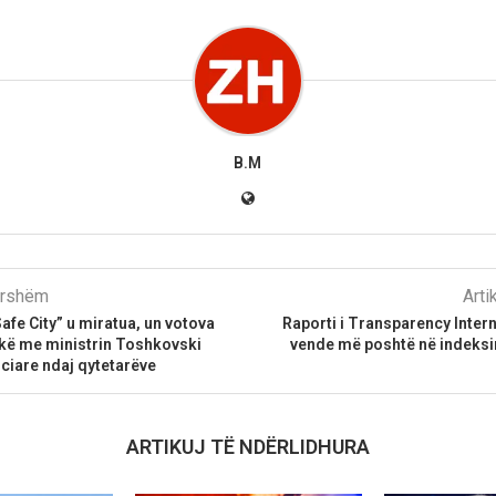
B.M
parshëm
Arti
afe City” u miratua, un votova
Raporti i Transparency Inter
kë me ministrin Toshkovski
vende më poshtë në indeksi
nciare ndaj qytetarëve
ARTIKUJ TË NDËRLIDHURA