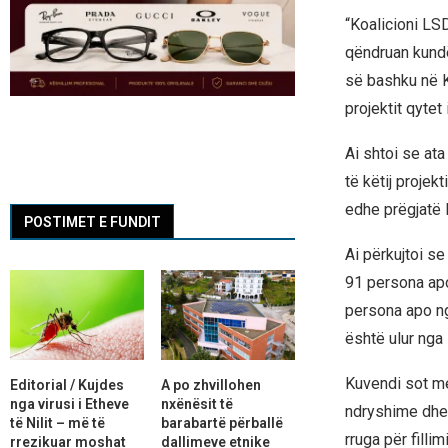
“Koalicioni LS
qëndruan kundë
së bashku në Ku
projektit qytet 
Ai shtoi se at
të këtij projek
edhe prëgjatë 
POSTIMET E FUNDIT
Ai përkujtoi se
91 persona apo
persona apo ng
është ulur nga
Kuvendi sot me
Editorial / Kujdes
A po zhvillohen
nga virusi i Etheve
nxënësit të
ndryshime dhe 
të Nilit – më të
barabartë përballë
rruga për filli
rrezikuar moshat
dallimeve etnike