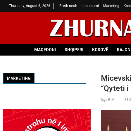
Thursday, August 6, 2026
Rreth nesh
Impresumi
Marketing
Kont
MAQEDONI
SHQIPËRI
KOSOVË
RAJON 
Micevski
MARKETING
“Qyteti i
Nga
B.M
23.