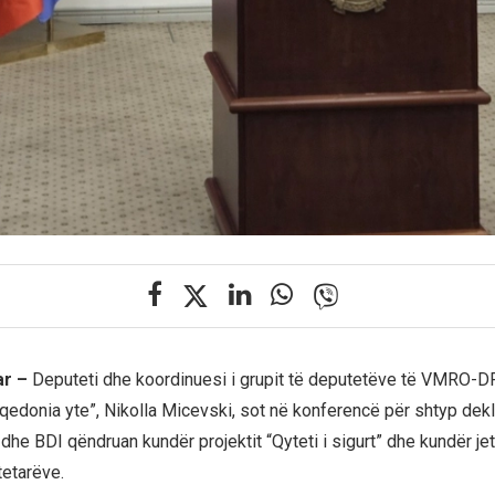
ar –
Deputeti dhe koordinuesi i grupit të deputetëve të VMRO
aqedonia yte”, Nikolla Micevski, sot në konferencë për shtyp dekl
 dhe BDI qëndruan kundër projektit “Qyteti i sigurt” dhe kundër j
tetarëve.