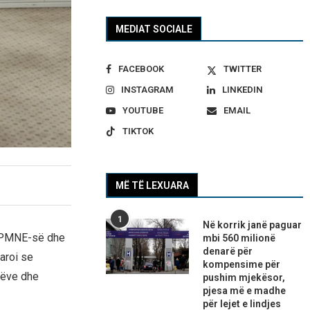
MEDIAT SOCIALE
FACEBOOK
TWITTER
INSTAGRAM
LINKEDIN
YOUTUBE
EMAIL
TIKTOK
MË TË LEXUARA
1
Në korrik janë paguar
-DPMNE-së dhe
mbi 560 milionë
denarë për
aroi se
kompensime për
etëve dhe
pushim mjekësor,
pjesa më e madhe
për lejet e lindjes