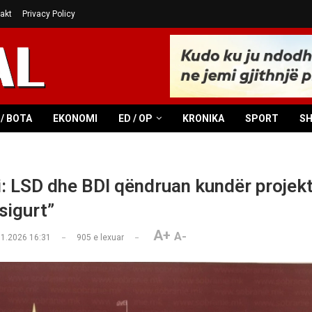
akt
Privacy Policy
/ BOTA
EKONOMI
ED / OP
KRONIKA
SPORT
S
: LSD dhe BDI qëndruan kundër projekt
 sigurt”
A+
A-
01.2026 16:31
905
e lexuar