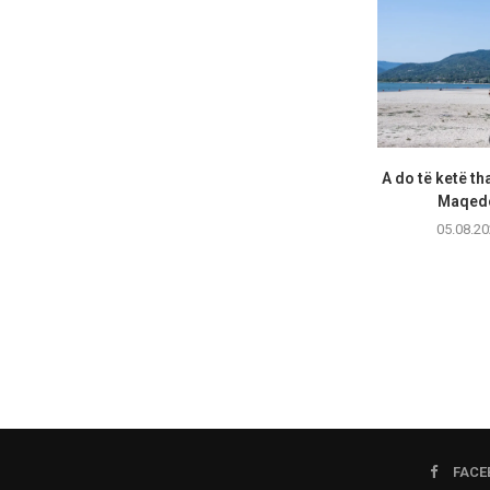
A do të ketë th
Maqedo
05.08.20
FACE