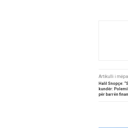
Artikulli i më
Halil Snopçe: “S
kundër: Polemi
për barrën fina