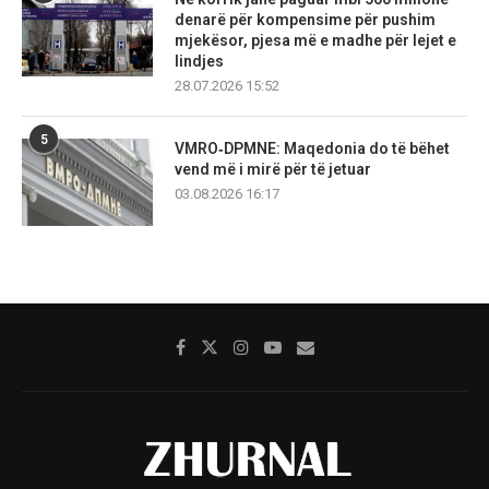
denarë për kompensime për pushim
mjekësor, pjesa më e madhe për lejet e
lindjes
28.07.2026 15:52
5
VMRO‑DPMNE: Maqedonia do të bëhet
vend më i mirë për të jetuar
03.08.2026 16:17