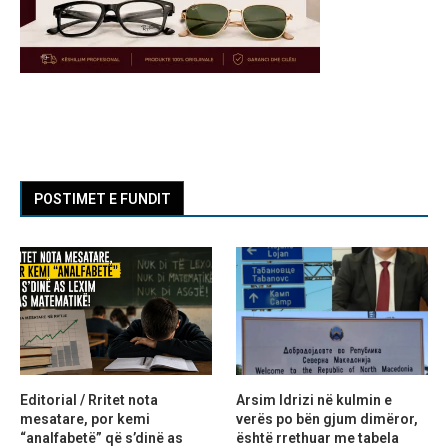
POSTIMET E FUNDIT
Editorial / Rritet nota
Arsim Idrizi në kulmin e
mesatare, por kemi
verës po bën gjum dimëror,
“analfabetë” që s’dinë as
është rrethuar me tabela