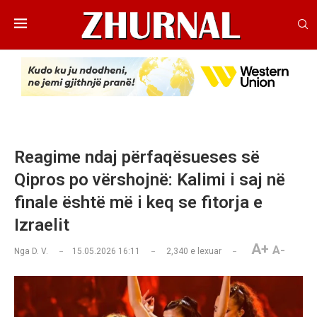
Reagime ndaj përfaqësueses së
Qipros po vërshojnë: Kalimi i saj në
finale është më i keq se fitorja e
Izraelit
A+
A-
Nga
D. V.
15.05.2026 16:11
2,340
e lexuar