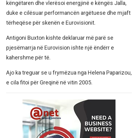
këngëtaren dhe vlerësoi energjinë e këngës Jalla,
duke e cilësuar performancën argëtuese dhe mjaft
tërheqëse për skenën e Eurovisionit.
Antigoni Buxton kishte deklaruar më parë se
pjesëmarrja në Eurovision ishte një ëndërr e
kahershme për të.
Ajo ka treguar se u frymëzua nga Helena Paparizou,
e cila fitoi për Greqinë në vitin 2005.