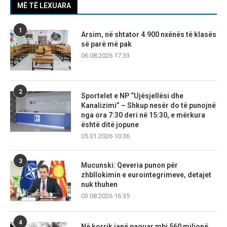
MË TË LEXUARA
1
Arsim, në shtator 4.900 nxënës të klasës
së parë më pak
06.08.2026 17:33
2
Sportelet e NP “Ujësjellësi dhe
Kanalizimi” – Shkup nesër do të punojnë
nga ora 7:30 deri në 15:30, e mërkura
është ditë jopune
05.01.2026 10:36
3
Mucunski: Qeveria punon për
zhbllokimin e eurointegrimeve, detajet
nuk thuhen
03.08.2026 16:35
4
Në korrik janë paguar mbi 560 milionë