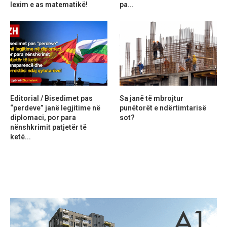
lexim e as matematikë!
pa...
Editorial / Bisedimet pas
Sa janë të mbrojtur
“perdeve” janë legjitime në
punëtorët e ndërtimtarisë
diplomaci, por para
sot?
nënshkrimit patjetër të
ketë...