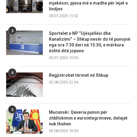
mjekësor, pjesa më e madhe për lejet e
lindjes
28.07.2026 15:52
3
Sportelet e NP “Ujësjellësi dhe
Kanalizimi” – Shkup nesër do të punojnë
nga ora 7:30 deri në 15:30, e mërkura
është ditë jopune
05.01.2026 10:36
4
Regjistrohet tërmet në Shkup
02.08.2026 22:34
5
Mucunski: Qeveria punon për
zhbllokimin e eurointegrimeve, detajet
nuk thuhen
03.08.2026 16:35