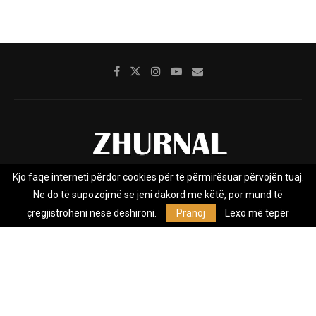
Kjo faqe interneti përdor cookies për të përmirësuar përvojën tuaj.
Rreth nesh
Impresumi
Marketing
Kontakt
Ne do të supozojmë se jeni dakord me këtë, por mund të
Privacy Policy
çregjistroheni nëse dëshironi.
Pranoj
Lexo më tepër
Zhurnal.mk është Agjenci e Lajmeve e pavarur, e themeluar në vitin
2009, që e mbulon Maqedoninë, Kosovën, Shqipërinë edhe lajmet
nga bota.
@2026 - All Right Reserved. Designed and Developed by
Anet.Com.Mk