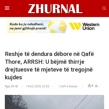
Reshje të dendura dëbore në Qafë
Thore, ARRSH: U bëjmë thirrje
drejtuesve të mjeteve të tregojnë
kujdes
A+
A-
Nga
Xh M
14.02.2026 22:02
1,609
e lexuar