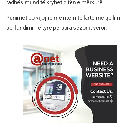
radhës mund të kryhet ditën e mërkurë.
Punimet po vijojnë me ritëm të lartë me qëllim
përfundimin e tyre përpara sezonit veror.