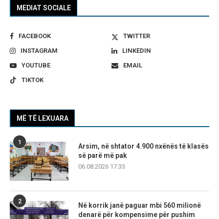
MEDIAT SOCIALE
FACEBOOK
TWITTER
INSTAGRAM
LINKEDIN
YOUTUBE
EMAIL
TIKTOK
MË TË LEXUARA
1
Arsim, në shtator 4.900 nxënës të klasës
së parë më pak
06.08.2026 17:33
2
Në korrik janë paguar mbi 560 milionë
denarë për kompensime për pushim