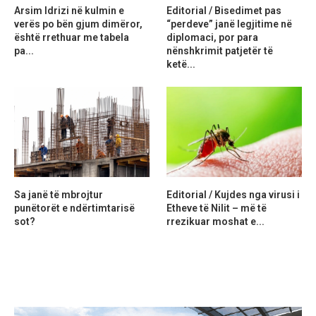
Arsim Idrizi në kulmin e
Editorial / Bisedimet pas
verës po bën gjum dimëror,
“perdeve” janë legjitime në
është rrethuar me tabela
diplomaci, por para
pa...
nënshkrimit patjetër të
ketë...
Sa janë të mbrojtur
Editorial / Kujdes nga virusi i
punëtorët e ndërtimtarisë
Etheve të Nilit – më të
sot?
rrezikuar moshat e...