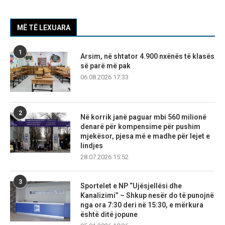
MË TË LEXUARA
1
Arsim, në shtator 4.900 nxënës të klasës
së parë më pak
06.08.2026 17:33
2
Në korrik janë paguar mbi 560 milionë
denarë për kompensime për pushim
mjekësor, pjesa më e madhe për lejet e
lindjes
28.07.2026 15:52
3
Sportelet e NP “Ujësjellësi dhe
Kanalizimi” – Shkup nesër do të punojnë
nga ora 7:30 deri në 15:30, e mërkura
është ditë jopune