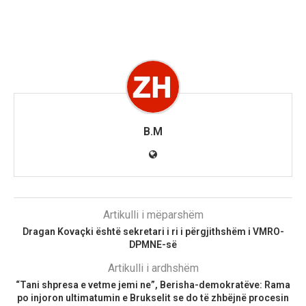
B.M
Artikulli i mëparshëm
Dragan Kovaçki është sekretari i ri i përgjithshëm i VMRO-
DPMNE-së
Artikulli i ardhshëm
“Tani shpresa e vetme jemi ne”, Berisha-demokratëve: Rama
po injoron ultimatumin e Brukselit se do të zhbëjnë procesin