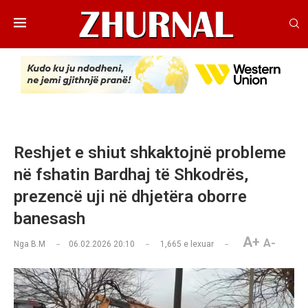
Reshjet e shiut shkaktojnë probleme
në fshatin Bardhaj të Shkodrës,
prezencë uji në dhjetëra oborre
banesash
A+
A-
Nga
B.M
06.02.2026 20:10
1,665
e lexuar