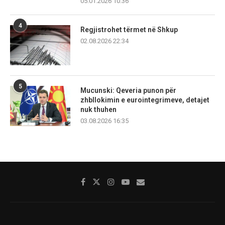
05.01.2026 10:36
4
Regjistrohet tërmet në Shkup
02.08.2026 22:34
5
Mucunski: Qeveria punon për
zhbllokimin e eurointegrimeve, detajet
nuk thuhen
03.08.2026 16:35