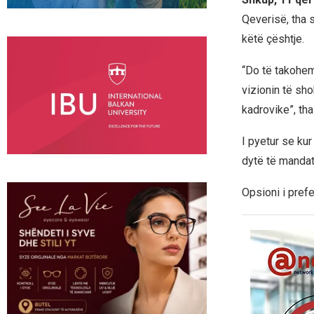
Qeverisë, tha s
këtë çështje.
“Do të takohem
vizionin të sh
kadrovike”, th
I pyetur se ku
dytë të mandat
Opsioni i prefe