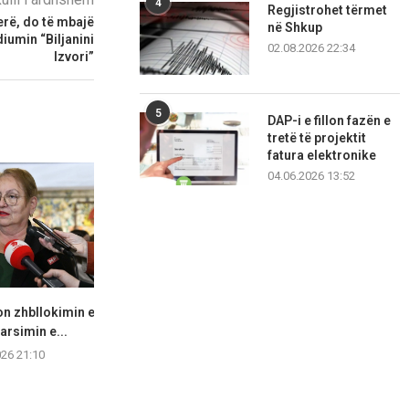
4
Regjistrohet tërmet
erë, do të mbajë
në Shkup
iumin “Biljanini
02.08.2026 22:34
Izvori”
5
DAP-i e fillon fazën e
tretë të projektit
fatura elektronike
04.06.2026 13:52
n zhbllokimin e
Fajin po e kërkojnë në vendin e
LSDM akuzon 
 arsimin e...
gabuar...
bisedime “në
026 21:10
06.08.2026 20:42
06.08.2