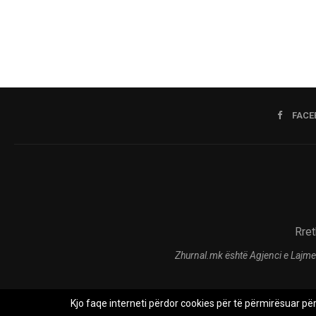
FACE
Rret
Zhurnal.mk është Agjenci e Lajme
Kjo faqe interneti përdor cookies për të përmirësuar pë