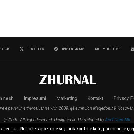
BOOK
TWITTER
INSTAGRAM
YOUTUBE
h nesh
Impresumi
Marketing
Kontakt
Privacy P
ve e pavarur, e themeluar në vitin 2009, që e mbulon Maqedoninë, Kosovën,
@2026 - All Right Reserved. Designed and Developed by
Anet.Com.Mk
rvojën tuaj. Ne do të supozojmë se jeni dakord me këtë, por mund të çreg