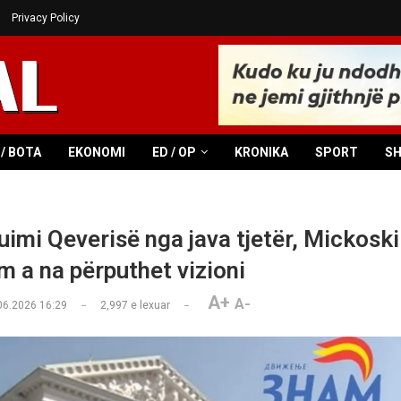
Privacy Policy
/ BOTA
EKONOMI
ED / OP
KRONIKA
SPORT
S
imi Qeverisë nga java tjetër, Mickoski:
m a na përputhet vizioni
A+
A-
06.2026 16:29
2,997
e lexuar