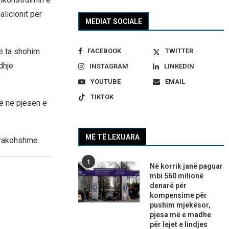
licionit për
MEDIAT SOCIALE
ë ta shohim
FACEBOOK
TWITTER
dhje
INSTAGRAM
LINKEDIN
YOUTUBE
EMAIL
TIKTOK
në në pjesën e
MË TË LEXUARA
parakohshme.
1
Në korrik janë paguar
mbi 560 milionë
denarë për
kompensime për
pushim mjekësor,
pjesa më e madhe
për lejet e lindjes