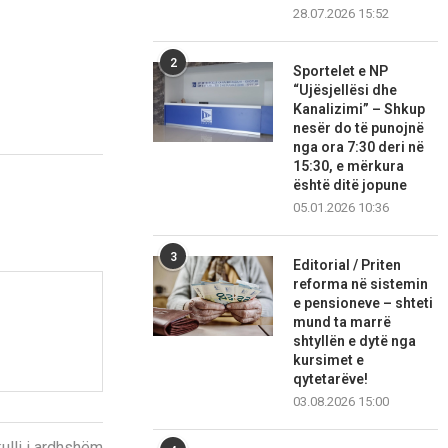
28.07.2026 15:52
2
Sportelet e NP
“Ujësjellësi dhe
Kanalizimi” – Shkup
nesër do të punojnë
nga ora 7:30 deri në
15:30, e mërkura
është ditë jopune
05.01.2026 10:36
3
Editorial / Priten
reforma në sistemin
e pensioneve – shteti
mund ta marrë
shtyllën e dytë nga
kursimet e
qytetarëve!
03.08.2026 15:00
kulli i ardhshëm