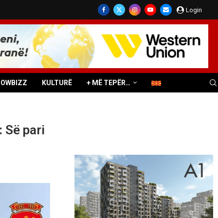
Login
HOWBIZZ
KULTURË
+ MË TEPËR…
 Së pari