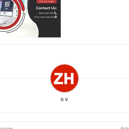
D. V.
parshëm
Arti