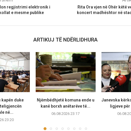
on regjistrimi elektronik i
Rita Ora vjen në Ohër këtë v
kollat e mesme publike
koncert madhështor në stad
ARTIKUJ TË NDËRLIDHURA
u kapën duke
Njëmbëdhjetë komuna ende u
Janevska kërko
teligjencën
kanë borxh anëtarëve të...
ligjeve për
ale në...
06.08.2026 23:17
06.08.2
26 23:20