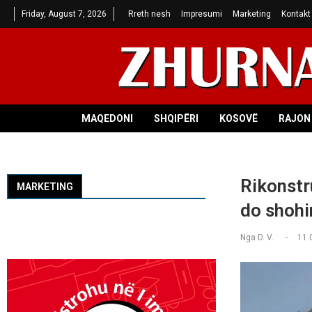
Friday, August 7, 2026
Rreth nesh
Impresumi
Marketing
Kontakt
MAQEDONI
SHQIPËRI
KOSOVË
RAJON 
Rikonstru
MARKETING
do shohi
Nga
D. V.
11.