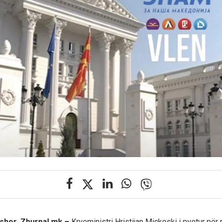
shor, Zhurnal.mk –
Kryeministri Hristijan Mickoski i pyetur për 