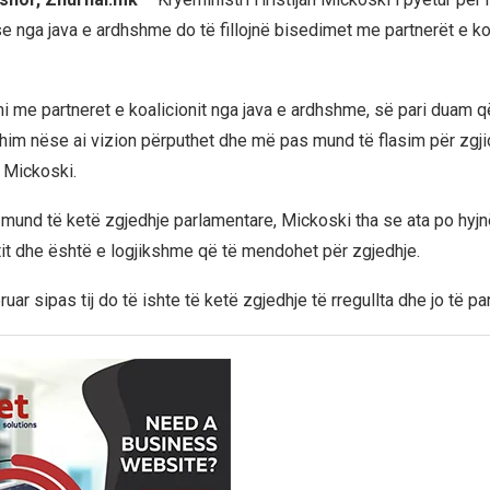
e nga java e ardhshme do të fillojnë bisedimet me partnerët e koa
i me partneret e koalicionit nga java e ardhshme, së pari duam q
ohim nëse ai vizion përputhet dhe më pas mund të flasim për zgji
a Mickoski.
r mund të ketë zgjedhje parlamentare, Mickoski tha se ata po hyj
it dhe është e logjikshme që të mendohet për zgjedhje.
ruar sipas tij do të ishte të ketë zgjedhje të rregullta dhe jo të 