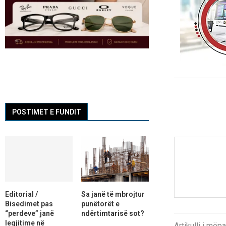
POSTIMET E FUNDIT
Editorial /
Sa janë të mbrojtur
Bisedimet pas
punëtorët e
“perdeve” janë
ndërtimtarisë sot?
legjitime në
Artikulli i më