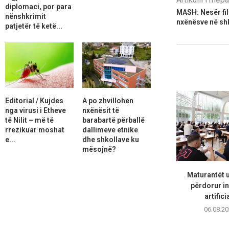
diplomaci, por para
MASH: Nesër fill
nënshkrimit
nxënësve në sh
patjetër të ketë...
Editorial / Kujdes
A po zhvillohen
nga virusi i Etheve
nxënësit të
të Nilit – më të
barabartë përballë
rrezikuar moshat
dallimeve etnike
e...
dhe shkollave ku
mësojnë?
Maturantët 
përdorur in
artifici
06.08.20