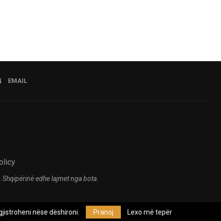
EMAIL
olicy
 Shqipërinë edhe lajmet nga bota.
jistroheni nëse dëshironi.
Pranoj
Lexo më tepër