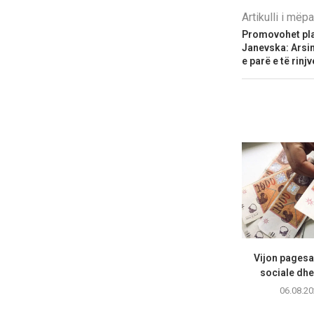
Artikulli i më
Promovohet plat
Janevska: Arsim
e parë e të rinjv
Vijon pagesa 
sociale dhe
06.08.20