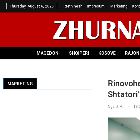
Thursday, August 6, 2026
Rreth nesh
Impresumi
Marketing
Kont
MAQEDONI
SHQIPËRI
KOSOVË
RAJON 
Rinovohe
MARKETING
Shtatori
Nga
D. V.
13.