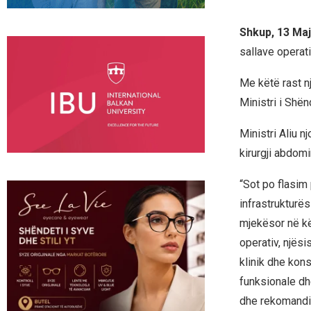
Shkup, 13 Maj
sallave operati
Me këtë rast n
Ministri i Shën
Ministri Aliu 
kirurgji abdomi
“Sot po flasim
infrastrukturë
mjekësor në kët
operativ, njësi
klinik dhe kons
funksionale dh
dhe rekomandim