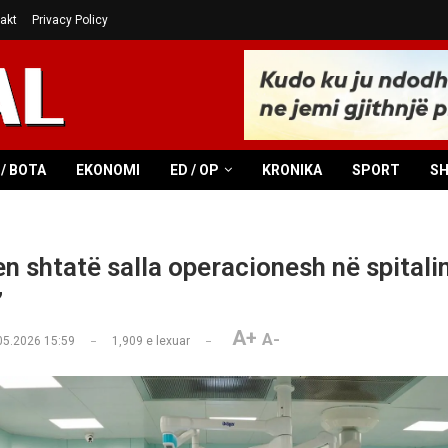
akt
Privacy Policy
/ BOTA
EKONOMI
ED / OP
KRONIKA
SPORT
S
n shtatë salla operacionesh në spitalin
”
A+
A-
05.2026 15:59
1,909
e lexuar