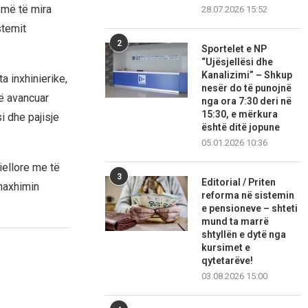
 më të mira
28.07.2026 15:52
stemit
2
Sportelet e NP
“Ujësjellësi dhe
Kanalizimi” – Shkup
 inxhinierike,
nesër do të punojnë
ë avancuar
nga ora 7:30 deri në
15:30, e mërkura
i dhe pajisje
është ditë jopune
05.01.2026 10:36
iellore me të
3
Editorial / Priten
naxhimin
reforma në sistemin
e pensioneve – shteti
mund ta marrë
shtyllën e dytë nga
kursimet e
qytetarëve!
03.08.2026 15:00