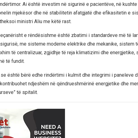
 ndërtimor. Ai është investim në sigurinë e pacientëve, në kushte
elin mjekësor dhe në stabilitetin afatgjatë dhe efikasitetin e si
heksoi ministri Aliu me këtë rast.
veçanërisht e rëndësishme është zbatimi i standardeve më të larta
 sigurisë, me sisteme moderne elektrike dhe mekanike, sistem t
m të centralizuar, zgjidhje të reja klimatizimi dhe energjetike, s
ë të fundit.
i se është bërë edhe rindërtimi i kulmit dhe integrimi i paneleve d
ai “kontribuohet ndjeshëm në qëndrueshmërinë energjetike dhe me
rseve” të spitalit.