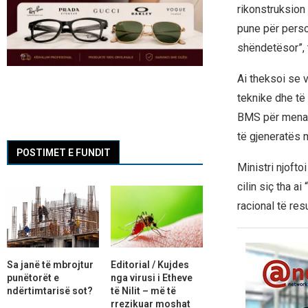
rikonstruksion
pune për person
shëndetësor”, t
Ai theksoi se 
teknike dhe të
BMS për menaxhi
të gjeneratës m
POSTIMET E FUNDIT
Ministri njofto
cilin siç tha 
racional të resu
Sa janë të mbrojtur
Editorial / Kujdes
punëtorët e
nga virusi i Etheve
ndërtimtarisë sot?
të Nilit – më të
rrezikuar moshat