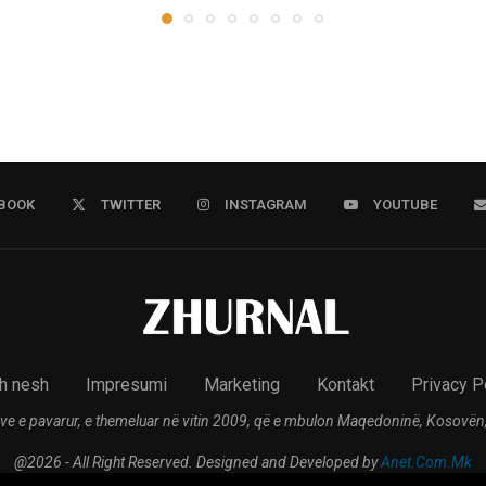
BOOK
TWITTER
INSTAGRAM
YOUTUBE
h nesh
Impresumi
Marketing
Kontakt
Privacy P
ve e pavarur, e themeluar në vitin 2009, që e mbulon Maqedoninë, Kosovën,
@2026 - All Right Reserved. Designed and Developed by
Anet.Com.Mk