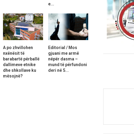
e...
A po zhvillohen
Editorial / Mos
nxënësit të
gjuani me armë
barabartë përballë
nëpër dasma –
dallimeve etnike
mund të përfundoni
dhe shkollave ku
deri në 5...
mësojnë?