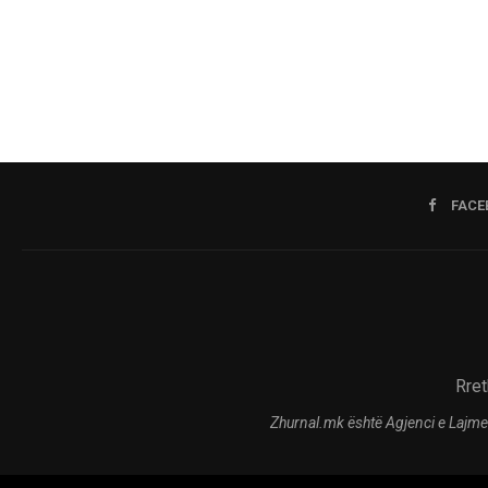
FACE
Rret
Zhurnal.mk është Agjenci e Lajme