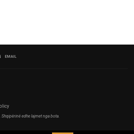
EMAIL
olicy
 Shqipërinë edhe lajmet nga bota.