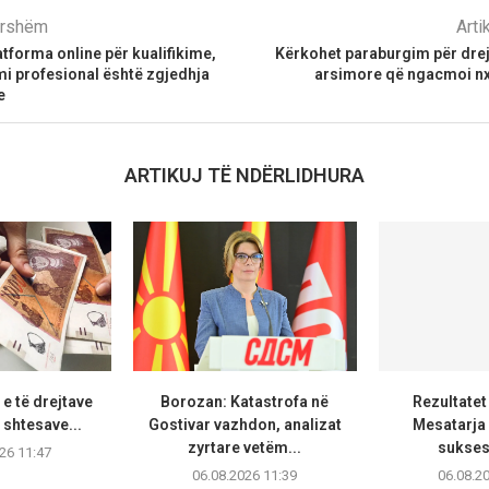
parshëm
Arti
forma online për kualifikime,
Kërkohet paraburgim për drej
i profesional është zgjedhja
arsimore që ngacmoi nx
e
ARTIKUJ TË NDËRLIDHURA
e të drejtave
Borozan: Katastrofa në
Rezultatet
 shtesave...
Gostivar vazhdon, analizat
Mesatarja 
zyrtare vetëm...
sukses
26 11:47
06.08.2026 11:39
06.08.2