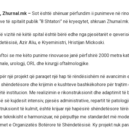
, Zhurnal.mk –
Sot është shënuar përfundim ii punimeve në rino
ve të spitalit publik “8 Shtatori” në kryeqytet, shkruan Zhurnal.mk
jë vizitë në këtë spital është bërë edhe nga pjesëtarët e qeveris
detësisë, Azir Aliu, e Kryeministri, Hristijan Mickoski.
njoftoi se me këto punime rinovuese janë përfshirë 2000 metra kat
nale, urologji, ORL dhe kirurgji oftalmologjike.
 për një projekt që paraqet një hap të rëndësishëm në avancimin 
s shëndetësore dhe krijimin e kushteve bashkëkohore për trajtim
ë institucion. Me realizimin e rikonstruksionit dhe adaptimit të b
së së kujdesit intensiv, pjesës administrative, repartit të patologji
truksionit të kulmit, është krijuar një hapësirë shëndetësore tërës
e teknikisht e harmonizuar, në përputhje me standardet më mod
et e Organizatës Botërore të Shëndetësisë. Ky projekt nuk par