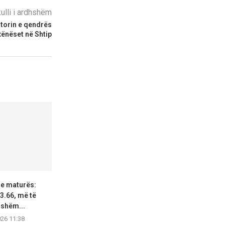
kulli i ardhshëm
torin e qendrës
ënëset në Shtip
 e maturës:
ASH: Situata në Gostivar po
QMK: Mbrëmë j
3.66, më të
shkon drejt normalizimit...
20 zjarre n
shëm...
06.08.2026 11:36
06.08.2
026 11:38