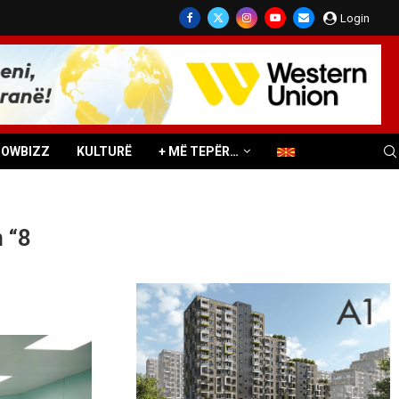
Login
HOWBIZZ
KULTURË
+ MË TEPËR…
 “8