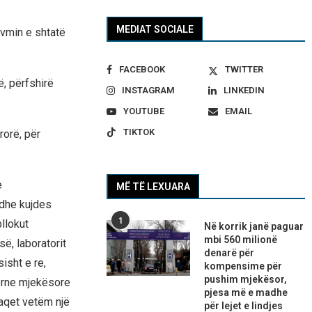
MEDIAT SOCIALE
vmin e shtatë
.
FACEBOOK
TWITTER
ë, përfshirë
INSTAGRAM
LINKEDIN
YOUTUBE
EMAIL
TIKTOK
rorë, për
e
MË TË LEXUARA
 dhe kujdes
1
llokut
Në korrik janë paguar
mbi 560 milionë
së, laboratorit
denarë për
isht e re,
kompensime për
pushim mjekësor,
erne mjekësore
pjesa më e madhe
aqet vetëm një
për lejet e lindjes