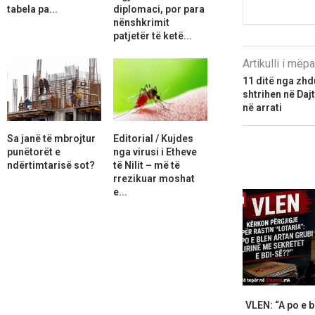
tabela pa...
diplomaci, por para
nënshkrimit
patjetër të ketë...
Artikulli i më
11 ditë nga zhd
shtrihen në Daj
në arrati
Sa janë të mbrojtur
Editorial / Kujdes
punëtorët e
nga virusi i Etheve
ndërtimtarisë sot?
të Nilit – më të
rrezikuar moshat
e...
VLEN: “A po e b