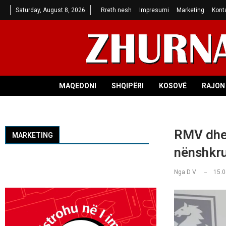
Saturday, August 8, 2026
Rreth nesh
Impresumi
Marketing
Kont
MAQEDONI
SHQIPËRI
KOSOVË
RAJON 
RMV dhe 
MARKETING
nënshkru
Nga
D V
15.0