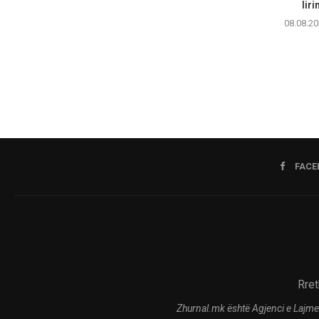
liri
08.08.20
FACE
Rret
Zhurnal.mk është Agjenci e Lajme