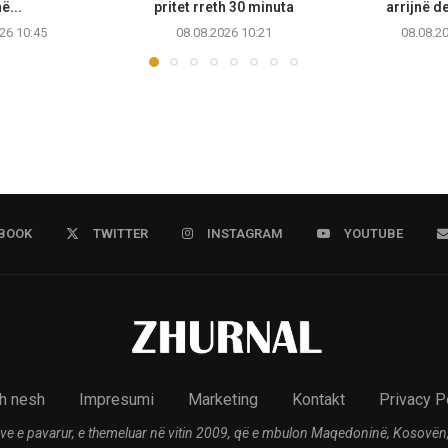
në...
pritet rreth 30 minuta
arrijnë d
26 10:45
08.08.2026 10:21
08.08.2
BOOK
TWITTER
INSTAGRAM
YOUTUBE
h nesh
Impresumi
Marketing
Kontakt
Privacy P
ve e pavarur, e themeluar në vitin 2009, që e mbulon Maqedoninë, Kosovën,