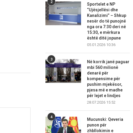
2
Sportelet e NP
“Ujësjellësi dhe
Kanalizimi” – Shkup
nesër do të punojnë
nga ora 7:30 deri në
15:30, e mërkura
është ditë jopune
05.01.2026 10:36
3
Në korrik janë paguar
mbi 560 milionë
denarë për
kompensime për
pushim mjekësor,
pjesa më e madhe
për lejet e lindjes
28.07.2026 15:52
4
Mucunski: Qeveria
punon për
zhbllokimin e