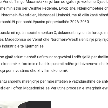
Veriut, Timço Mucunski ka njoftuar se gjatë një vizite në Dysel
m me ministrin për Çështje Federale, Evropiane, Ndërkombëtare d
n Nordrhein-Westfalen, Nathanael Liminski, me të cilin kanë nënsh
përbashkët për bashkëpunim për periudhën 2026-2030.
cunski në rrjetin social amerikan X, dokumenti synon ta forcojë m
mes Maqedonisë së Veriut dhe Nordrhein-Westfalenit, një prej ra
industriale të Gjermanisë.
r se gjatë takimit është riafirmuar angazhimi i ndërsjellë për thelli
ekonomike, forcimin e bashkëpunimit ndërmjet bizneseve dhe kr
eja për investime dhe zhvillim ekonomik.
shtu shprehu mirënjohje për mbështetjen e vazhdueshme që shte
falen i ofron Maqedonisë së Veriut në procesin e integrimit evr