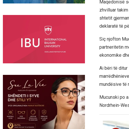
Maqedonisë së 
zhvilluar taki
shtetit gjerma
deklaratë të 
Siç njofton Mu
partneritetin 
ekonomike dhe 
Ai bëri të ditu
marrëdhënieve 
mundësive të r
Mucunski po a
Nordrhein-West