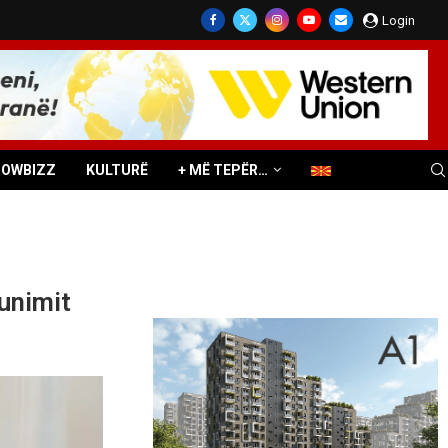
Login
HOWBIZZ
KULTURË
+ MË TEPËR…
unimit