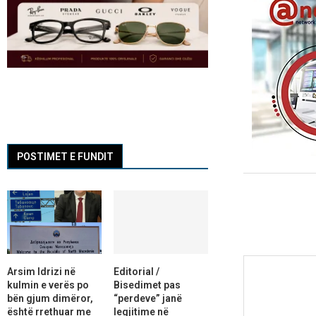
POSTIMET E FUNDIT
Arsim Idrizi në
Editorial /
kulmin e verës po
Bisedimet pas
bën gjum dimëror,
“perdeve” janë
është rrethuar me
legjitime në