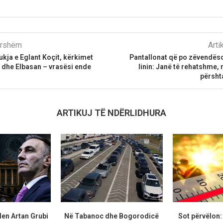
parshëm
Arti
ukja e Eglant Koçit, kërkimet
Pantallonat që po zëvendëso
t dhe Elbasan – vrasësi ende
linin: Janë të rehatshme,
përsht
ARTIKUJ TË NDËRLIDHURA
len Artan Grubi
Në Tabanoc dhe Bogorodicë
Sot përvëlon