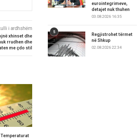
eurointegrimeve,
detajet nuk thuhen
03.08.2026 16:35
kulli i ardhshëm
5
Regjistrohet tërmet
jnë xhinset dhe
në Shkup
 nuk rrudhen dhe
02.08.2026 22:34
aten me çdo stil
: Temperaturat
Dr. Trajanovski: Pas
Pse dështo