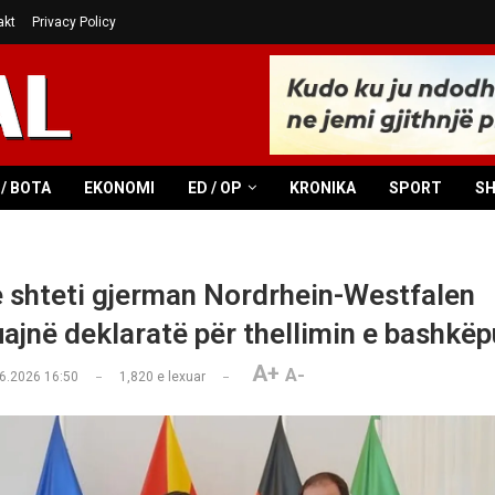
akt
Privacy Policy
/ BOTA
EKONOMI
ED / OP
KRONIKA
SPORT
S
shteti gjerman Nordrhein-Westfalen
ajnë deklaratë për thellimin e bashkëp
A+
A-
6.2026 16:50
1,820
e lexuar