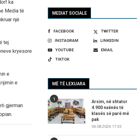
dorf ka
he Media të
MEDIAT SOCIALE
kruar një
FACEBOOK
TWITTER
INSTAGRAM
LINKEDIN
ë tej
YOUTUBE
EMAIL
joneve kryesore
TIKTOK
min e
ijimin e
MË TË LEXUARA
1
Arsim, në shtator
ti gjerman
4.900 nxënës të
klasës së parë më
opian.
pak
06.08.2026 17:33