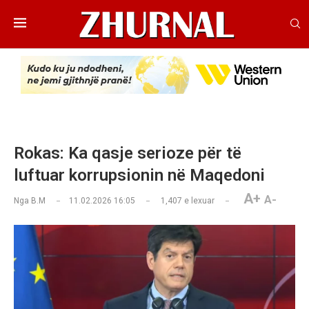
Rokas: Ka qasje serioze për të
luftuar korrupsionin në Maqedoni
A+
A-
Nga
B.M
11.02.2026 16:05
1,407
e lexuar