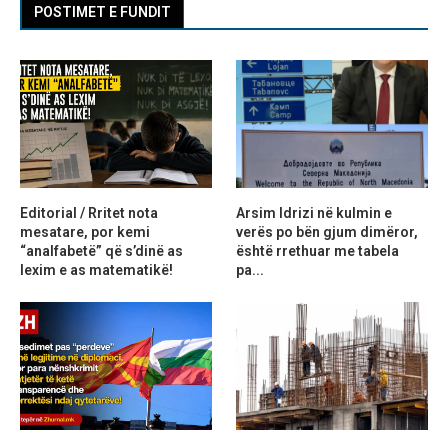
POSTIMET E FUNDIT
Editorial / Rritet nota
Arsim Idrizi në kulmin e
mesatare, por kemi
verës po bën gjum dimëror,
“analfabetë” që s’dinë as
është rrethuar me tabela
lexim e as matematikë!
pa...