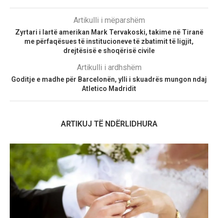
Artikulli i mëparshëm
Zyrtari i lartë amerikan Mark Tervakoski, takime në Tiranë
me përfaqësues të institucioneve të zbatimit të ligjit,
drejtësisë e shoqërisë civile
Artikulli i ardhshëm
Goditje e madhe për Barcelonën, ylli i skuadrës mungon ndaj
Atletico Madridit
ARTIKUJ TË NDËRLIDHURA