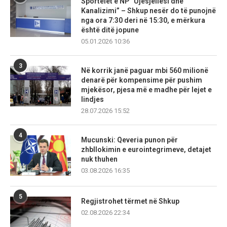
Sportelet e NP “Ujësjellësi dhe
Kanalizimi” – Shkup nesër do të punojnë
nga ora 7:30 deri në 15:30, e mërkura
është ditë jopune
05.01.2026 10:36
3
Në korrik janë paguar mbi 560 milionë
denarë për kompensime për pushim
mjekësor, pjesa më e madhe për lejet e
lindjes
28.07.2026 15:52
4
Mucunski: Qeveria punon për
zhbllokimin e eurointegrimeve, detajet
nuk thuhen
03.08.2026 16:35
5
Regjistrohet tërmet në Shkup
02.08.2026 22:34