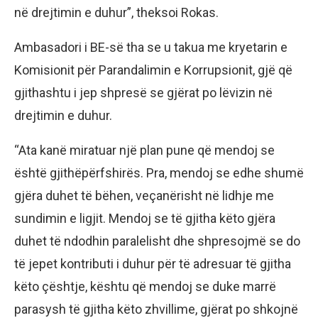
në drejtimin e duhur”, theksoi Rokas.
Ambasadori i BE-së tha se u takua me kryetarin e
Komisionit për Parandalimin e Korrupsionit, gjë që
gjithashtu i jep shpresë se gjërat po lëvizin në
drejtimin e duhur.
“Ata kanë miratuar një plan pune që mendoj se
është gjithëpërfshirës. Pra, mendoj se edhe shumë
gjëra duhet të bëhen, veçanërisht në lidhje me
sundimin e ligjit. Mendoj se të gjitha këto gjëra
duhet të ndodhin paralelisht dhe shpresojmë se do
të jepet kontributi i duhur për të adresuar të gjitha
këto çështje, kështu që mendoj se duke marrë
parasysh të gjitha këto zhvillime, gjërat po shkojnë