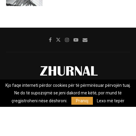
Kjo faqe interneti përdor cookies për të përmirësuar përvojën tuaj.
Rreth nesh
Impresumi
Marketing
Kontakt
Ne do të supozojmë se jeni dakord me këtë, por mund të
Privacy Policy
çregjistroheni nëse dëshironi.
Pranoj
Lexo më tepër
Zhurnal.mk është Agjenci e Lajmeve e pavarur, e themeluar në vitin
2009, që e mbulon Maqedoninë, Kosovën, Shqipërinë edhe lajmet
nga bota.
@2026 - All Right Reserved. Designed and Developed by
Anet.Com.Mk