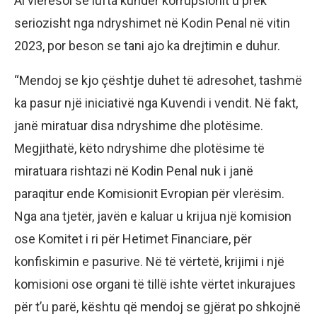
Ai vlerësoi se lufta kundër korrupsionit u prek
seriozisht nga ndryshimet në Kodin Penal në vitin
2023, por beson se tani ajo ka drejtimin e duhur.
“Mendoj se kjo çështje duhet të adresohet, tashmë
ka pasur një iniciativë nga Kuvendi i vendit. Në fakt,
janë miratuar disa ndryshime dhe plotësime.
Megjithatë, këto ndryshime dhe plotësime të
miratuara rishtazi në Kodin Penal nuk i janë
paraqitur ende Komisionit Evropian për vlerësim.
Nga ana tjetër, javën e kaluar u krijua një komision
ose Komitet i ri për Hetimet Financiare, për
konfiskimin e pasurive. Në të vërtetë, krijimi i një
komisioni ose organi të tillë ishte vërtet inkurajues
për t’u parë, kështu që mendoj se gjërat po shkojnë