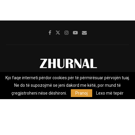
Kjo faqe interneti përdor cookies për të përmirësuar përvojën tuaj.
Rreth nesh
Impresumi
Marketing
Kontakt
Ne do të supozojmë se jeni dakord me këtë, por mund të
Privacy Policy
çregjistroheni nëse dëshironi.
Pranoj
Lexo më tepër
Zhurnal.mk është Agjenci e Lajmeve e pavarur, e themeluar në vitin
2009, që e mbulon Maqedoninë, Kosovën, Shqipërinë edhe lajmet
nga bota.
@2026 - All Right Reserved. Designed and Developed by
Anet.Com.Mk