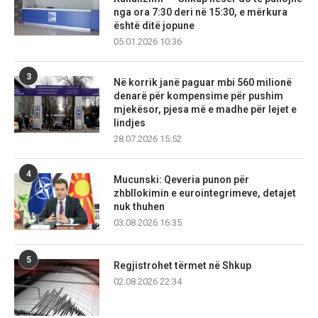
nga ora 7:30 deri në 15:30, e mërkura
është ditë jopune
05.01.2026 10:36
3
Në korrik janë paguar mbi 560 milionë
denarë për kompensime për pushim
mjekësor, pjesa më e madhe për lejet e
lindjes
28.07.2026 15:52
4
Mucunski: Qeveria punon për
zhbllokimin e eurointegrimeve, detajet
nuk thuhen
03.08.2026 16:35
5
Regjistrohet tërmet në Shkup
02.08.2026 22:34