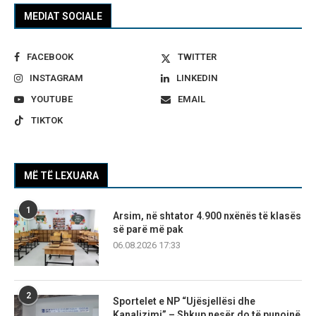
MEDIAT SOCIALE
FACEBOOK
TWITTER
INSTAGRAM
LINKEDIN
YOUTUBE
EMAIL
TIKTOK
MË TË LEXUARA
1
Arsim, në shtator 4.900 nxënës të klasës
së parë më pak
06.08.2026 17:33
2
Sportelet e NP “Ujësjellësi dhe
Kanalizimi” – Shkup nesër do të punojnë