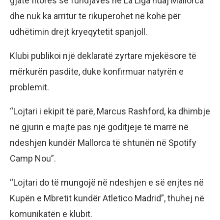
gjatë fitores së fundjavës në La Liga ndaj Mallorca
dhe nuk ka arritur të rikuperohet në kohë për
udhëtimin drejt kryeqytetit spanjoll.
Klubi publikoi një deklaratë zyrtare mjekësore të
mërkurën pasdite, duke konfirmuar natyrën e
problemit.
“Lojtari i ekipit të parë, Marcus Rashford, ka dhimbje
në gjurin e majtë pas një goditjeje të marrë në
ndeshjen kundër Mallorca të shtunën në Spotify
Camp Nou”.
“Lojtari do të mungojë në ndeshjen e së enjtes në
Kupën e Mbretit kundër Atletico Madrid”, thuhej në
komunikatën e klubit.