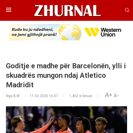
Goditje e madhe për Barcelonën, ylli i
skuadrës mungon ndaj Atletico
Madridit
A+
A-
Nga
B.M
11.02.2026 16:07
1,402
e lexuar