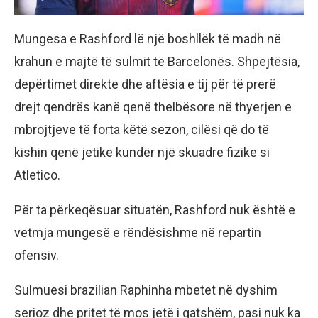
Mungesa e Rashford lë një boshllëk të madh në
krahun e majtë të sulmit të Barcelonës. Shpejtësia,
depërtimet direkte dhe aftësia e tij për të prerë
drejt qendrës kanë qenë thelbësore në thyerjen e
mbrojtjeve të forta këtë sezon, cilësi që do të
kishin qenë jetike kundër një skuadre fizike si
Atletico.
Për ta përkeqësuar situatën, Rashford nuk është e
vetmja mungesë e rëndësishme në repartin
ofensiv.
Sulmuesi brazilian Raphinha mbetet në dyshim
serioz dhe pritet të mos jetë i gatshëm, pasi nuk ka