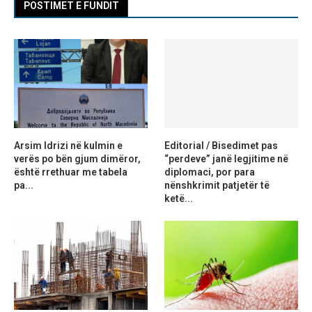
POSTIMET E FUNDIT
Arsim Idrizi në kulmin e
Editorial / Bisedimet pas
verës po bën gjum dimëror,
“perdeve” janë legjitime në
është rrethuar me tabela
diplomaci, por para
pa...
nënshkrimit patjetër të
ketë...