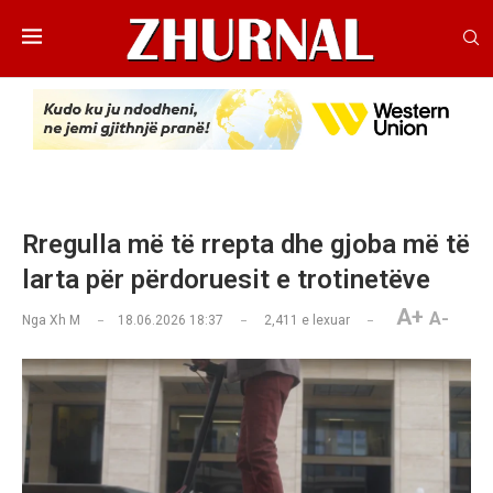
Rregulla më të rrepta dhe gjoba më të
larta për përdoruesit e trotinetëve
A+
A-
Nga
Xh M
18.06.2026 18:37
2,411
e lexuar