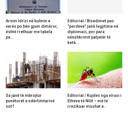
Arsim Idrizi në kulmin e
Editorial / Bisedimet pas
verës po bën gjum dimëror,
“perdeve” janë legjitime në
është rrethuar me tabela
diplomaci, por para
pa...
nënshkrimit patjetër të
ketë...
Sa janë të mbrojtur
Editorial / Kujdes nga virusi i
punëtorët e ndërtimtarisë
Etheve të Nilit – më të
sot?
rrezikuar moshat e...