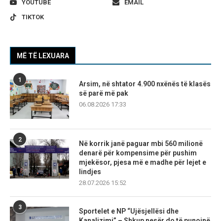
YOUTUBE
EMAIL
TIKTOK
MË TË LEXUARA
1
Arsim, në shtator 4.900 nxënës të klasës
së parë më pak
06.08.2026 17:33
2
Në korrik janë paguar mbi 560 milionë
denarë për kompensime për pushim
mjekësor, pjesa më e madhe për lejet e
lindjes
28.07.2026 15:52
3
Sportelet e NP “Ujësjellësi dhe
Kanalizimi” – Shkup nesër do të punojnë