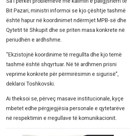
Sa i përket problemeve me kalimin e paligjshëm te
Bit Pazari, ministri informoi se kjo çështje tashmë
është hapur në koordinimet ndërmjet MPB-së dhe
Qytetit të Shkupit dhe se priten masa konkrete në
periudhën e ardhshme.
“Ekzistojnë koordinime të rregullta dhe kjo temë
tashmë është shqyrtuar. Në të ardhmen prisni
veprime konkrete për përmirësimin e sigurisë”,
deklaroi Toshkovski.
Ai theksoi se, përveç masave institucionale, kyçe
mbetet edhe përgjegjësia personale e qytetarëve
në respektimin e rregullave të komunikacionit.