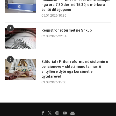
nga ora 7:30 deri në 15:30, e mërkura
është ditë jopune
05.01.2026 10:36
4
Regjistrohet tërmet në Shkup
02.08.2026 22:34
5
Editorial / Priten reforma në sistemin e
pensioneve – shteti mund ta marrë
shtyllën e dytë nga kursimet e
qytetarëve!
03.08.2026 15:00