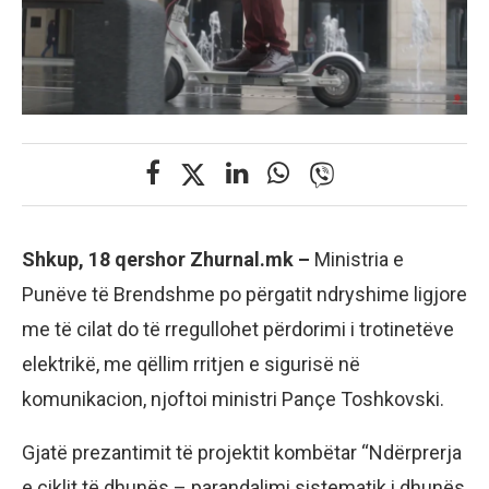
Shkup, 18 qershor Zhurnal.mk –
Ministria e
Punëve të Brendshme po përgatit ndryshime ligjore
me të cilat do të rregullohet përdorimi i trotinetëve
elektrikë, me qëllim rritjen e sigurisë në
komunikacion, njoftoi ministri Pançe Toshkovski.
Gjatë prezantimit të projektit kombëtar “Ndërprerja
e ciklit të dhunës – parandalimi sistematik i dhunës