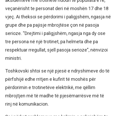
aksidenteve me trotinetë ndodh te popullata e re,
veçanërisht te personat deri në moshën 17 dhe 18
vjeç. Ai theksoi se përdorimi i paligjshëm, ngasja në
grupe dhe pa pajisje mbrojtëse çon në pasoja
serioze. “Drejtimi i paligjshëm, ngasja nga dy ose
tre persona në një trotinet, pa helmeta dhe pa
respektuar rregullat, sjell pasoja serioze”, nënvizoi
ministri.
Toshkovski shtoi se një pjesë e ndryshimeve do të
përfshijë edhe rritjen e kufirit të moshës për
përdorimin e trotinetëve elektrikë, me qëllim
mbrojtjen më të madhe të pjesëmarrësve më të
rinj në komunikacion.