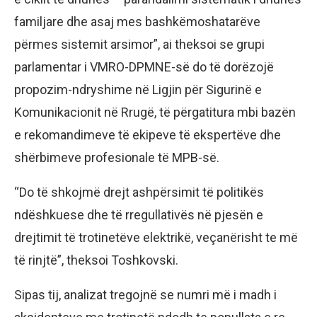
familjare dhe asaj mes bashkëmoshatarëve
përmes sistemit arsimor”, ai theksoi se grupi
parlamentar i VMRO-DPMNE-së do të dorëzojë
propozim-ndryshime në Ligjin për Sigurinë e
Komunikacionit në Rrugë, të përgatitura mbi bazën
e rekomandimeve të ekipeve të ekspertëve dhe
shërbimeve profesionale të MPB-së.
“Do të shkojmë drejt ashpërsimit të politikës
ndëshkuese dhe të rregullativës në pjesën e
drejtimit të trotinetëve elektrikë, veçanërisht te më
të rinjtë”, theksoi Toshkovski.
Sipas tij, analizat tregojnë se numri më i madh i