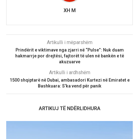
XH M
Artikulli i mëparshëm
Prindërit e viktimave nga zjarri në “Pulse”: Nuk duam
hakmarrje por drejtësi, fajtorët të ulen në bankën e të
akuzuarve
Artikulli i ardhshëm
1500 shqiptarë në Dubai, ambasadori Kurtezi në Emiratet e
Bashkuara: S’ka vend për panik
ARTIKUJ TË NDËRLIDHURA