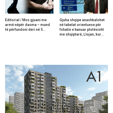
Editorial / Mos gjuani me
Gjuha shqipe anashkalohet
armë nëpër dasma – mund
në tabelat orientuese për
të përfundoni deri në 5...
fshatin e banuar plotësisht
me shqiptarë, Llojan, kur...