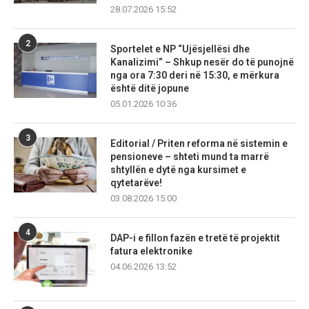
28.07.2026 15:52
2
Sportelet e NP “Ujësjellësi dhe
Kanalizimi” – Shkup nesër do të punojnë
nga ora 7:30 deri në 15:30, e mërkura
është ditë jopune
05.01.2026 10:36
3
Editorial / Priten reforma në sistemin e
pensioneve – shteti mund ta marrë
shtyllën e dytë nga kursimet e
qytetarëve!
03.08.2026 15:00
4
DAP-i e fillon fazën e tretë të projektit
fatura elektronike
04.06.2026 13:52