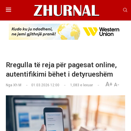
Rregulla të reja për pagesat online,
autentifikimi bëhet i detyrueshëm
A+
A-
Nga
Xh M
01.03.2026 12:00
1,083
e lexuar