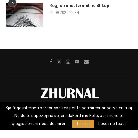
5
Regjistrohet tërmet në Shkup
02.08.2026 22:34
Kjo faqe interneti përdor cookies për të përmirësuar përvojën tuaj.
Rreth nesh
Impresumi
Marketing
Kontakt
Ne do të supozojmë se jeni dakord me këtë, por mund të
Privacy Policy
çregjistroheni nëse dëshironi.
Pranoj
Lexo më tepër
Zhurnal.mk është Agjenci e Lajmeve e pavarur, e themeluar në vitin
2009, që e mbulon Maqedoninë, Kosovën, Shqipërinë edhe lajmet