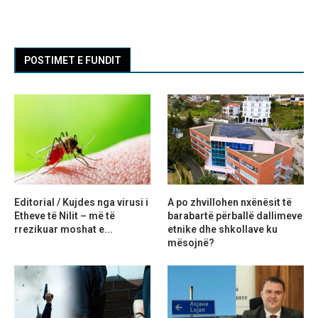
POSTIMET E FUNDIT
Editorial / Kujdes nga virusi i
A po zhvillohen nxënësit të
Etheve të Nilit – më të
barabartë përballë dallimeve
rrezikuar moshat e...
etnike dhe shkollave ku
mësojnë?