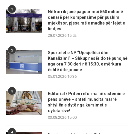
1
Në korrik janë paguar mbi 560 milionë
denarë për kompensime për pushim
mjekësor, pjesa më e madhe për lejet e
lindjes
28.07.2026 15:52
2
Sportelet e NP “Ujësjellësi dhe
Kanalizimi” – Shkup nesër do të punojnë
nga ora 7:30 deri në 15:30, e mërkura
është ditë jopune
05.01.2026 10:36
3
Editorial / Priten reforma në sistemin e
pensioneve – shteti mund ta marrë
shtyllën e dytë nga kursimet e
qytetarëve!
03.08.2026 15:00
4