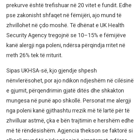
prekurve është trefishuar në 20 vitet e fundit. Edhe
pse zakonisht shfaqet në fëmijëri, ajo mund të
zhvillohet në çdo moshë. Të dhënat e UK Health
Security Agency tregojnë se 10–15% e fëmijëve
kanë alergji nga poleni, ndërsa përqindja rritet në
rreth 26% tek të rriturit.
Sipas UKHSA-së, kjo gjendje shpesh
nënvlerësohet, por ajo ndikon ndjeshëm në cilësinë
e gjumit, përqendrimin gjatë ditës dhe shkakton
mungesa në punë apo shkollë. Personat me alergji
nga poleni kanë gjithashtu rrezik më të lartë për të
zhvilluar astmë, çka e bën trajtimin e hershëm edhe
më të rëndësishëm. Agjencia thekson se faktorë si