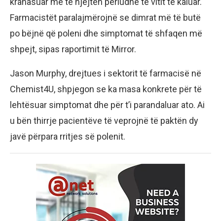
krahasuar me të njëjtën periudhë të vitit të kaluar.
Farmacistët paralajmërojnë se dimrat më të butë
po bëjnë që poleni dhe simptomat të shfaqen më
shpejt, sipas raportimit të Mirror.
Jason Murphy, drejtues i sektorit të farmacisë në
Chemist4U, shpjegon se ka masa konkrete për të
lehtësuar simptomat dhe për t’i parandaluar ato. Ai
u bën thirrje pacientëve të veprojnë të paktën dy
javë përpara rritjes së polenit.