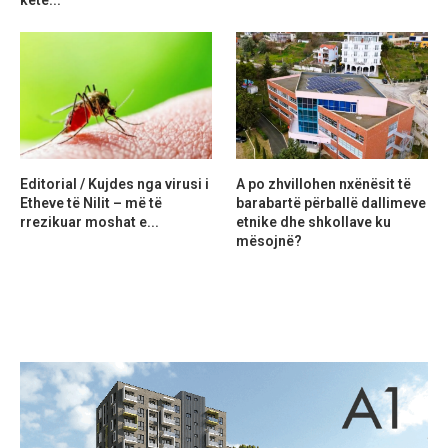
Editorial / Kujdes nga virusi i
A po zhvillohen nxënësit të
Etheve të Nilit – më të
barabartë përballë dallimeve
rrezikuar moshat e...
etnike dhe shkollave ku
mësojnë?