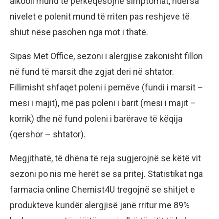
alkooli mund të përkeqësojnë simptomat, ndërsa
nivelet e polenit mund të rriten pas reshjeve të
shiut nëse pasohen nga mot i thatë.
Sipas Met Office, sezoni i alergjisë zakonisht fillon
në fund të marsit dhe zgjat deri në shtator.
Fillimisht shfaqet poleni i pemëve (fundi i marsit –
mesi i majit), më pas poleni i barit (mesi i majit –
korrik) dhe në fund poleni i barërave të këqija
(qershor – shtator).
Megjithatë, të dhëna të reja sugjerojnë se këtë vit
sezoni po nis më herët se sa pritej. Statistikat nga
farmacia online Chemist4U tregojnë se shitjet e
produkteve kundër alergjisë janë rritur me 89%