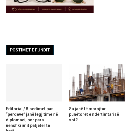
POSTIMET E FUNDIT
Editorial / Bisedimet pas
Sa janë të mbrojtur
“perdeve” janë legjitime në
punëtorët e ndërtimtarisë
diplomaci, por para
sot?
nënshkrimit patjetër të
ketë...