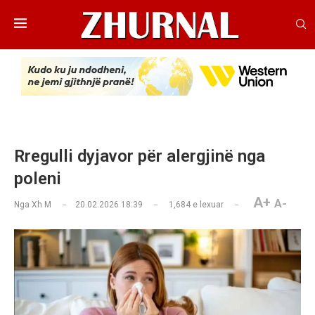
Rregulli dyjavor për alergjinë nga
poleni
A+
A-
Nga
Xh M
20.02.2026 18:39
1,684
e lexuar