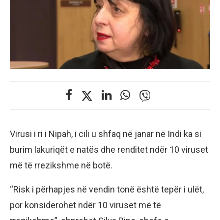
Virusi i ri i Nipah, i cili u shfaq në janar në Indi ka si
burim lakuriqët e natës dhe renditet ndër 10 viruset
më të rrezikshme në botë.
“Risk i përhapjes në vendin tonë është tepër i ulët,
por konsiderohet ndër 10 viruset më të