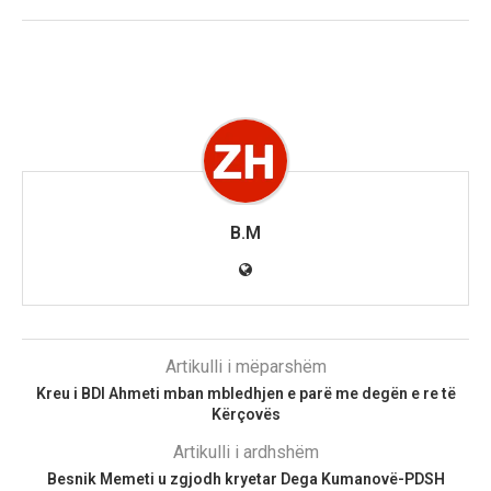
B.M
Artikulli i mëparshëm
Kreu i BDI Ahmeti mban mbledhjen e parë me degën e re të
Kërçovës
Artikulli i ardhshëm
Besnik Memeti u zgjodh kryetar Dega Kumanovë-PDSH