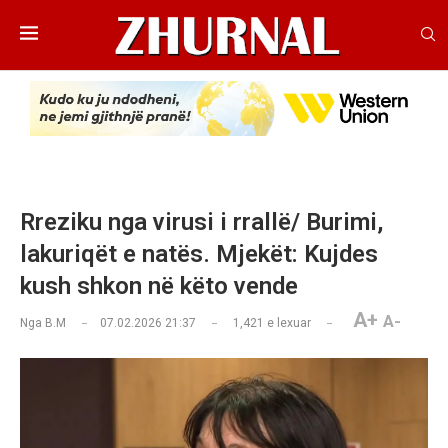
Rreziku nga virusi i rrallë/ Burimi,
lakuriqët e natës. Mjekët: Kujdes
kush shkon në këto vende
A+
A-
Nga
B.M
07.02.2026 21:37
1,421
e lexuar