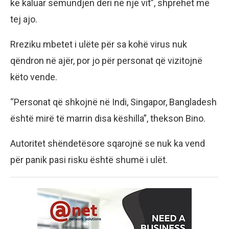
ke kaluar sëmundjen deri në një vit”, shprehet më
tej ajo.
Rreziku mbetet i ulëte për sa kohë virus nuk
qëndron në ajër, por jo për personat që vizitojnë
këto vende.
“Personat që shkojnë në Indi, Singapor, Bangladesh
është mirë të marrin disa këshilla”, thekson Bino.
Autoritet shëndetësore sqarojnë se nuk ka vend
për panik pasi risku është shumë i ulët.