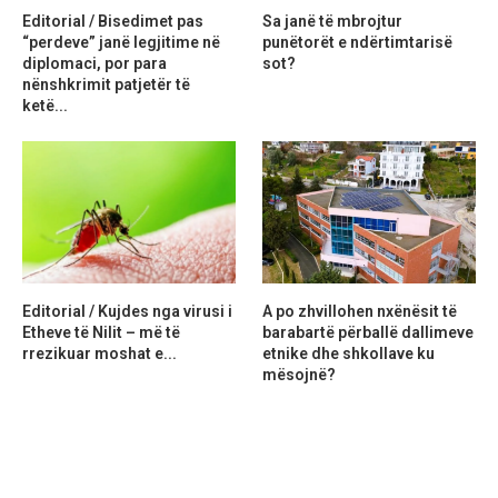
Editorial / Bisedimet pas
Sa janë të mbrojtur
“perdeve” janë legjitime në
punëtorët e ndërtimtarisë
diplomaci, por para
sot?
nënshkrimit patjetër të
ketë...
Editorial / Kujdes nga virusi i
A po zhvillohen nxënësit të
Etheve të Nilit – më të
barabartë përballë dallimeve
rrezikuar moshat e...
etnike dhe shkollave ku
mësojnë?