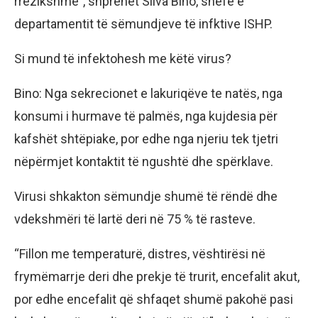
rrezikshme”, shprehet Silva Bino, shefe e
departamentit të sëmundjeve të infktive ISHP.
Si mund të infektohesh me këtë virus?
Bino: Nga sekrecionet e lakuriqëve te natës, nga
konsumi i hurmave të palmës, nga kujdesia për
kafshët shtëpiake, por edhe nga njeriu tek tjetri
nëpërmjet kontaktit të ngushtë dhe spërklave.
Virusi shkakton sëmundje shumë të rëndë dhe
vdekshmëri të lartë deri në 75 % të rasteve.
“Fillon me temperaturë, distres, vështirësi në
frymëmarrje deri dhe prekje të trurit, encefalit akut,
por edhe encefalit që shfaqet shumë pakohë pasi