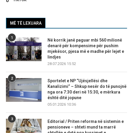
MË TË LEXUARA
1
Në korrik janë paguar mbi 560 milionë
denarë për kompensime për pushim
mjekësor, pjesa më e madhe për lejet e
lindjes
28.07.2026 15:52
2
Sportelet e NP “Ujësjellësi dhe
Kanalizimi” – Shkup nesër do të punojnë
nga ora 7:30 deri në 15:30, e mërkura
është ditë jopune
05.01.2026 10:36
3
Editorial / Priten reforma në sistemin e
pensioneve – shteti mund ta marrë
shtyllën e dytë nga kursimet e