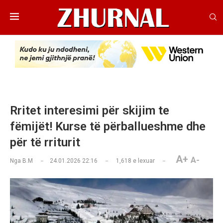
Rritet interesimi për skijim te
fëmijët! Kurse të përballueshme dhe
për të rriturit
A+
A-
Nga
B.M
24.01.2026 22:16
1,618
e lexuar