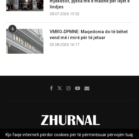
mjekësor, pjesa më e madhe për lejet e
lindjes
28.07.2026 15:52
5
VMRO‑DPMNE: Maqedonia do të bëhet
vend më i mirë për të jetuar
03.08.2026 16:17
Kjo faqe interneti përdor cookies për të përmirësuar përvojën tuaj.