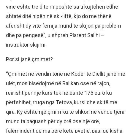
vinë është tre ditë rri poshtë sa ti kujtohen edhe
shtatë ditë hipën në ski-liftë, kjo do me thënë
afërisht dy vite fëmija mund të skijon pa problem
dhe pa pengesë”, u shpreh Plarent Salihi –
instruktor skijimi.
Por si janë çmimet?
“Çmimet në vendin tonë në Kodër të Diellit janë më
ulët, mos bisedojmë në Ballkan ose në rajon,
realisht për një kurs tek në është 175 euro ku
përfshihet, rruga nga Tetova, kursi dhe skitë me
qira. Ky është një çmim ku të shkon në vende tjera
mund ta paguash për dy orë ose një orë,
faleminderit që ma bëre këtë pyetje, pasi që kisha