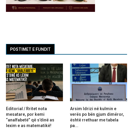
POSTIMET E FUNDIT
Editorial / Rritet nota
Arsim Idrizi në kulmin e
mesatare, por kemi
verës po bën gjum dimëror,
“analfabetë” që s’dinë as
është rrethuar me tabela
lexim e as matematikë!
pa...