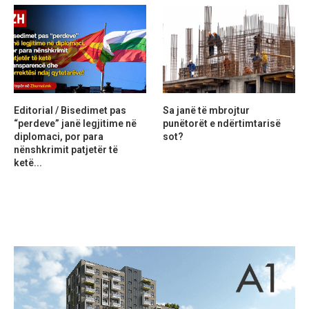
Editorial / Bisedimet pas
Sa janë të mbrojtur
“perdeve” janë legjitime në
punëtorët e ndërtimtarisë
diplomaci, por para
sot?
nënshkrimit patjetër të
ketë...