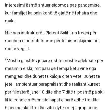
Interesimi është shtuar sidomos pas pandemisë,
kur familjet kalonin kohë të gjatë në fshatra dhe
male.
Një nga instruktorët, Plarent Salihi, na tregoi për
moshën e përshtatshme për të nisur skijimin për
më të vegjlit.
“Mosha gjashtëvjeçare është moshë adekuate për
mësimin e skijimit pasi që fëmija këtu vinë nga
mëngjesi dhe duhet ta kalojë ditën vetë. Duhet të
jetë i ambientuar paraprakisht dhe realisht kurset
për fillestarë janë 10 ditë dhe 7 ditë ri poshtë pa ski-
liftë edhe e mëson ata hapat e parë edhe tre ditë
hipën në ski-liftë dhe viti i dytë i njëjti grup nëse