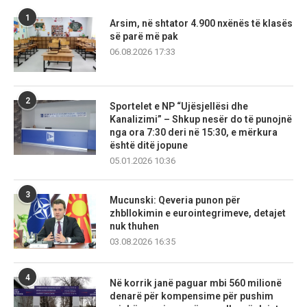
1
Arsim, në shtator 4.900 nxënës të klasës
së parë më pak
06.08.2026 17:33
2
Sportelet e NP “Ujësjellësi dhe
Kanalizimi” – Shkup nesër do të punojnë
nga ora 7:30 deri në 15:30, e mërkura
është ditë jopune
05.01.2026 10:36
3
Mucunski: Qeveria punon për
zhbllokimin e eurointegrimeve, detajet
nuk thuhen
03.08.2026 16:35
4
Në korrik janë paguar mbi 560 milionë
denarë për kompensime për pushim