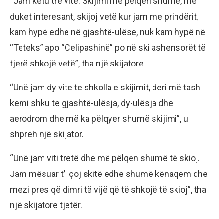
“Jam këtu tre vite. Skijimi më pëlqen shumë, më
duket interesant, skijoj vetë kur jam me prindërit,
kam hypë edhe në gjashtë-ulëse, nuk kam hypë në
“Teteks” apo “Celipashinë” po në ski ashensorët të
tjerë shkojë vetë”, tha një skijatore.
“Unë jam dy vite te shkolla e skijimit, deri më tash
kemi shku te gjashtë-ulësja, dy-ulësja dhe
aerodrom dhe më ka pëlqyer shumë skijimi”, u
shpreh një skijator.
“Unë jam viti tretë dhe më pëlqen shumë të skioj.
Jam mësuar t’i çoj skitë edhe shumë kënaqem dhe
mezi pres që dimri të vijë që të shkojë të skioj”, tha
një skijatore tjetër.