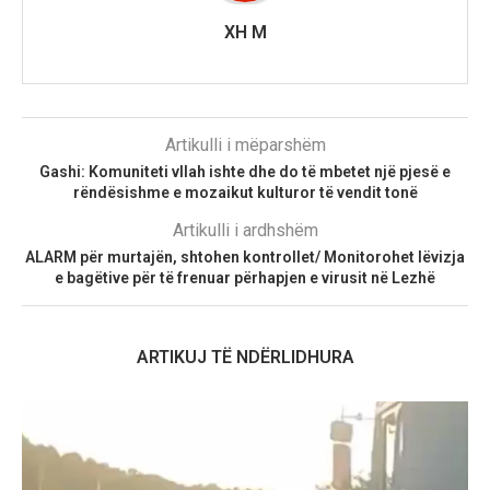
XH M
Artikulli i mëparshëm
Gashi: Komuniteti vllah ishte dhe do të mbetet një pjesë e
rëndësishme e mozaikut kulturor të vendit tonë
Artikulli i ardhshëm
ALARM për murtajën, shtohen kontrollet/ Monitorohet lëvizja
e bagëtive për të frenuar përhapjen e virusit në Lezhë
ARTIKUJ TË NDËRLIDHURA