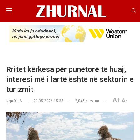
Rritet kërkesa për punëtorë të huaj,
interesi më i lartë është në sektorin e
turizmit
A+
A-
Nga
Xh M
23.05.2026 15:35
2,045
e lexuar