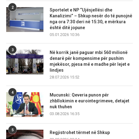
2
Sportelet e NP “Ujësjellësi dhe
Kanalizimi” – Shkup nesër do të punojnë
nga ora 7:30 deri në 15:30, e mërkura
është ditë jopune
05.01.2026 10:36
3
Në korrik janë paguar mbi 560 milionë
denarë për kompensime për pushim
mjekësor, pjesa më e madhe për lejet e
lindjes
28.07.2026 15:52
4
Mucunski: Qeveria punon për
zhbllokimin e eurointegrimeve, detajet
nuk thuhen
03.08.2026 16:35
5
Regjistrohet tërmet në Shkup