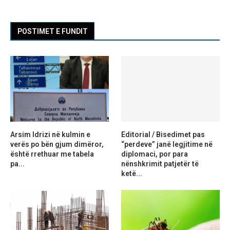
POSTIMET E FUNDIT
Arsim Idrizi në kulmin e
Editorial / Bisedimet pas
verës po bën gjum dimëror,
“perdeve” janë legjitime në
është rrethuar me tabela
diplomaci, por para
pa...
nënshkrimit patjetër të
ketë...