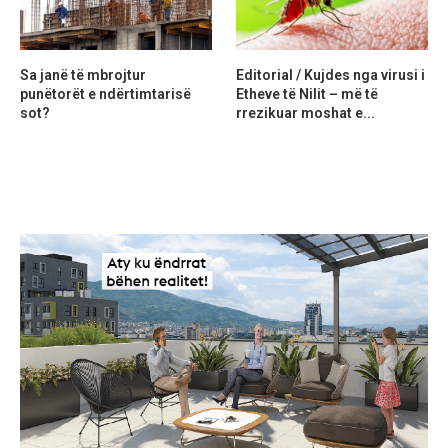
Sa janë të mbrojtur
Editorial / Kujdes nga virusi i
punëtorët e ndërtimtarisë
Etheve të Nilit – më të
sot?
rrezikuar moshat e...