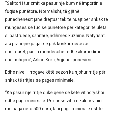
“Sektori i turizmit ka pasur një bum në importin e
fuqisë punëtore. Normalisht, të gjithë
punëdhënësit janë drejtuar tek të huajt për shkak të
mungesës së fuqisë punëtore për kategori të ulëta
si pastruese, sanitare, ndihmës kuzhine. Natyrisht,
ata pranojnë paga më pak konkurruese se
shqiptarët, pasi u mundësohet edhe akomodimi
dhe ushqimi”, Arlind Kurti, Agjenci punësimi.
Edhe niveli i rrogave këtë sezon ka njohur rritje për
shkak të rritjes së pagës minimale.
“Ka pasur një rritje duke qenë se këtë vit ndryshoi
edhe paga minimale. Pra, nëse vitin e kaluar vinin
me paga neto 500 euro, tani paga minimale është