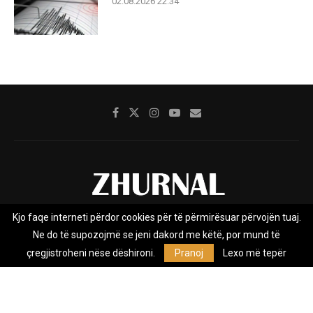
02.08.2026 22:34
Kjo faqe interneti përdor cookies për të përmirësuar përvojën tuaj.
Rreth nesh
Impresumi
Marketing
Kontakt
Ne do të supozojmë se jeni dakord me këtë, por mund të
Privacy Policy
çregjistroheni nëse dëshironi.
Pranoj
Lexo më tepër
Zhurnal.mk është Agjenci e Lajmeve e pavarur, e themeluar në vitin
2009, që e mbulon Maqedoninë, Kosovën, Shqipërinë edhe lajmet
nga bota.