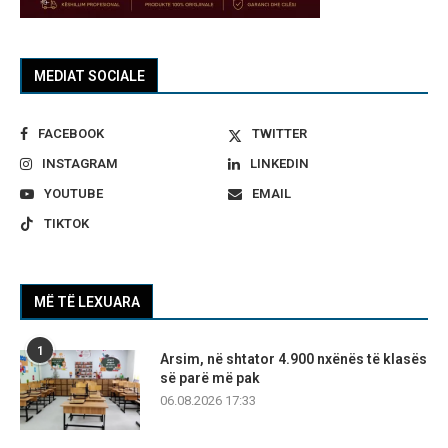
MEDIAT SOCIALE
FACEBOOK
TWITTER
INSTAGRAM
LINKEDIN
YOUTUBE
EMAIL
TIKTOK
MË TË LEXUARA
1
Arsim, në shtator 4.900 nxënës të klasës
së parë më pak
06.08.2026 17:33