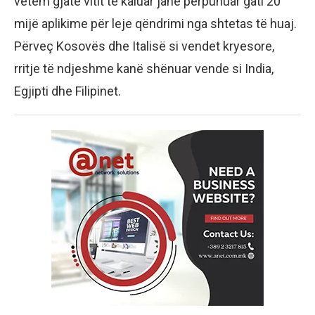
vetëm gjatë vitit të kaluar janë përpunuar gati 20
mijë aplikime për leje qëndrimi nga shtetas të huaj.
Përveç Kosovës dhe Italisë si vendet kryesore,
rritje të ndjeshme kanë shënuar vende si India,
Egjipti dhe Filipinet.