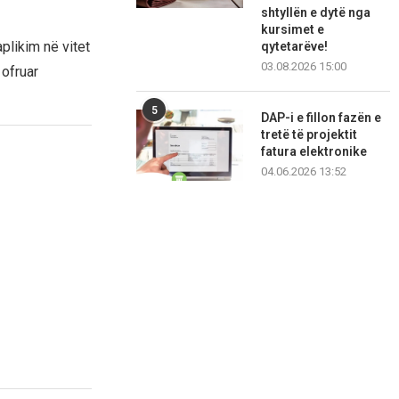
shtyllën e dytë nga
kursimet e
plikim në vitet
qytetarëve!
03.08.2026 15:00
ofruar
5
DAP-i e fillon fazën e
tretë të projektit
fatura elektronike
04.06.2026 13:52