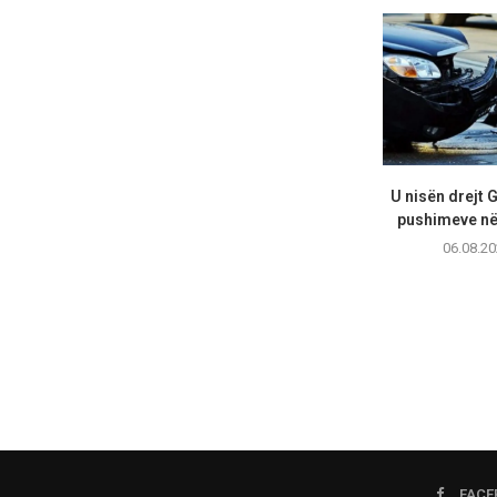
U nisën drejt 
pushimeve në 
06.08.20
FACE