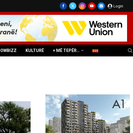
Login
HOWBIZZ
KULTURË
+ MË TEPËR…