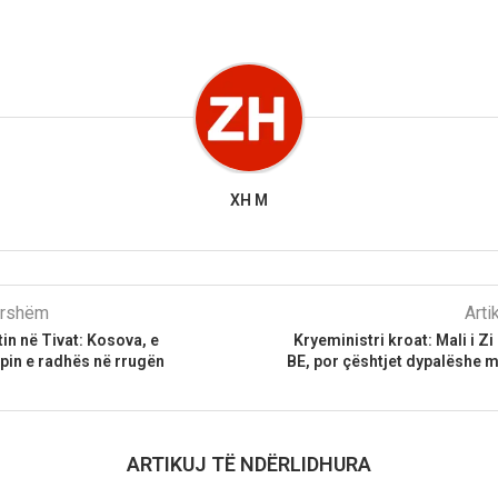
XH M
parshëm
Arti
in në Tivat: Kosova, e
Kryeministri kroat: Mali i Z
pin e radhës në rrugën
BE, por çështjet dypalëshe 
ARTIKUJ TË NDËRLIDHURA