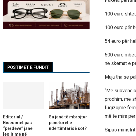
Paketa përfshin
100 euro shtes
100 euro për he
54 euro për hek
500 euro mbësh
në skemat e p
POSTIMET E FUNDIT
Muja tha se pa
“Me subvencio
prodhim, më sh
fuqizojmë ferm
më të mira për 
Editorial /
Sa janë të mbrojtur
Bisedimet pas
punëtorët e
“perdeve” janë
ndërtimtarisë sot?
Sipas ministrit
legjitime në