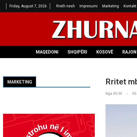
Friday, August 7, 2026
Rreth nesh
Impresumi
Marketing
Kontakt
MAQEDONI
SHQIPËRI
KOSOVË
RAJON 
Rritet m
MARKETING
Nga
Xh M
05