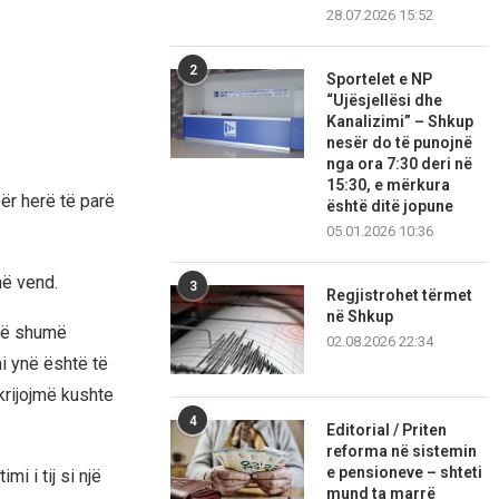
28.07.2026 15:52
2
Sportelet e NP
“Ujësjellësi dhe
Kanalizimi” – Shkup
nesër do të punojnë
nga ora 7:30 deri në
15:30, e mërkura
ër herë të parë
është ditë jopune
05.01.2026 10:36
në vend.
3
Regjistrohet tërmet
në Shkup
 më shumë
02.08.2026 22:34
i ynë është të
krijojmë kushte
4
Editorial / Priten
reforma në sistemin
e pensioneve – shteti
i i tij si një
mund ta marrë