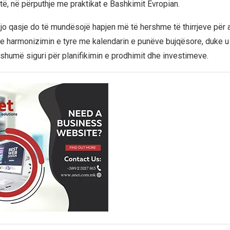
të, në përputhje me praktikat e Bashkimit Evropian.
kjo qasje do të mundësojë hapjen më të hershme të thirrjeve për a
 harmonizimin e tyre me kalendarin e punëve bujqësore, duke u 
humë siguri për planifikimin e prodhimit dhe investimeve.