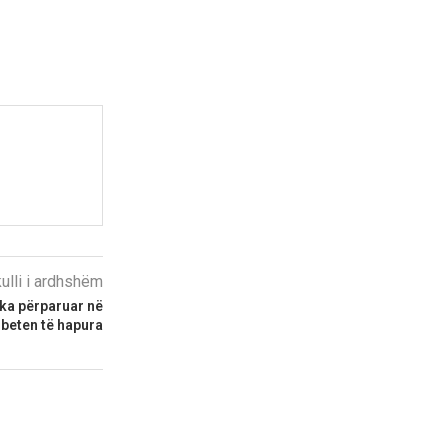
kulli i ardhshëm
i ka përparuar në
mbeten të hapura