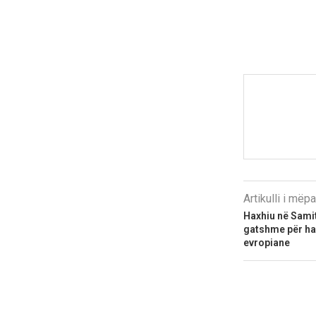
Artikulli i më
Haxhiu në Samit
gatshme për ha
evropiane