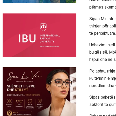
përmes skemav
Sipas Ministri
thirrjen për ap
të përcaktuara.
Udhëzimi sjell
bujqësisë. Mbë
hapur dhe në s
Po ashtu, rritj
kultivimin e m
riprodhim dhe 
Sipas paketës 
sektorit të qum