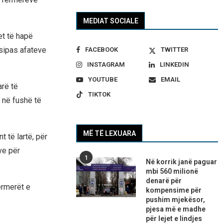
MEDIAT SOCIALE
et të hapë
 sipas afateve
FACEBOOK
TWITTER
INSTAGRAM
LINKEDIN
YOUTUBE
EMAIL
arë të
TIKTOK
 në fushë të
MË TË LEXUARA
t të lartë, për
ve për
1
Në korrik janë paguar
mbi 560 milionë
denarë për
ermerët e
kompensime për
pushim mjekësor,
pjesa më e madhe
për lejet e lindjes