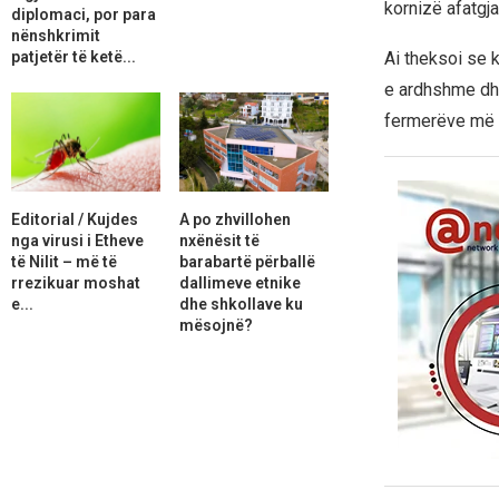
kornizë afatgja
diplomaci, por para
nënshkrimit
patjetër të ketë...
Ai theksoi se 
e ardhshme dhe
fermerëve më s
Editorial / Kujdes
A po zhvillohen
nga virusi i Etheve
nxënësit të
të Nilit – më të
barabartë përballë
rrezikuar moshat
dallimeve etnike
e...
dhe shkollave ku
mësojnë?