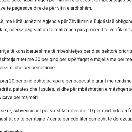
e të pagesave direkte për vitin e ardhshëm.
së, me këtë udhëzim Agjencia për Zhvillimin e Bujqësisë obligoh
likim, ndërsa pagesat do të realizohen pas procesit të verifikimit
 rritje të konsiderueshme të mbështetjes për disa sektorë priorit
shtetja rritet me 30 për qind për sipërfaqet e mbjella me perime
erra, si dhe për pemëtarinë.
e prej 20 për qind është paraparë për pagesat e grurit me rendimen
jedrës, patates dhe fasules, si dhe për mbështetjen e mëshqerra
viçave për majmëri.
së re, subvencionet për vreshtat rriten me 10 për qind, ndërsa f
ështit do të përfitojnë 7 centë për çdo litër qumësht të dorëzuar.