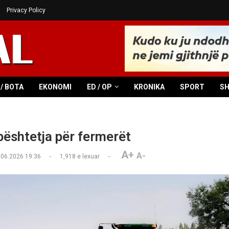
Privacy Policy
/ BOTA
EKONOMI
ED / OP
KRONIKA
SPORT
S
bështetja për fermerët
A+
A-
.06.2026 19:36
1,918
e lexuar