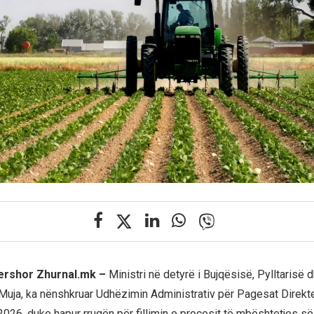
qershor Zhurnal.mk –
Ministri në detyrë i Bujqësisë, Pylltarisë d
Muja, ka nënshkruar Udhëzimin Administrativ për Pagesat Direkt
026, duke hapur rrugën për fillimin e procesit të mbështetjes s