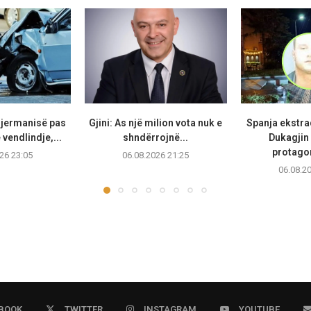
Gjermanisë pas
Gjini: As një milion vota nuk e
Spanja ekstr
vendlindje,...
shndërrojnë...
Dukagjin 
protagon
26 23:05
06.08.2026 21:25
06.08.2
BOOK
TWITTER
INSTAGRAM
YOUTUBE