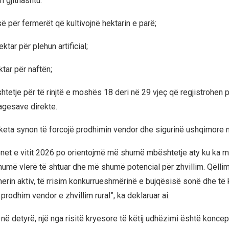
 gjithashtu:
ë për fermerët që kultivojnë hektarin e parë;
ktar për plehun artificial;
tar për naftën;
tetje për të rinjtë e moshës 18 deri në 29 vjeç që regjistrohen p
agesave direkte.
keta synon të forcojë prodhimin vendor dhe sigurinë ushqimore 
net e vitit 2026 po orientojmë më shumë mbështetje aty ku ka
umë vlerë të shtuar dhe më shumë potencial për zhvillim. Qëllim
erin aktiv, të rrisim konkurrueshmërinë e bujqësisë sonë dhe të 
prodhim vendor e zhvillim rural”, ka deklaruar ai.
 në detyrë, një nga risitë kryesore të këtij udhëzimi është konceptim