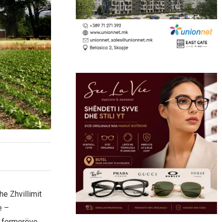
he Zhvillimit
e –
ë fermerëve