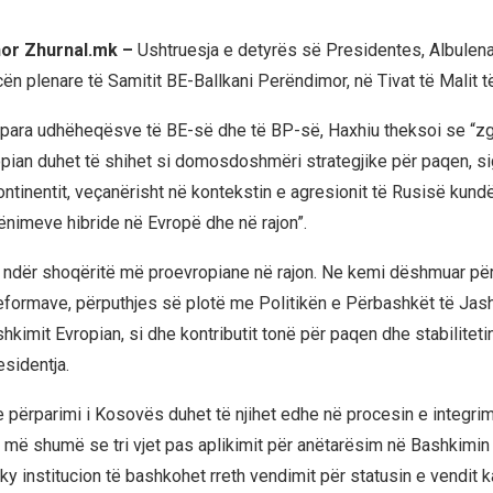
hor Zhurnal.mk –
Ushtruesja e detyrës së Presidentes, Albulena
n plenare të Samitit BE-Ballkani Perëndimor, në Tivat të Malit të
j para udhëheqësve të BE-së dhe të BP-së, Haxhiu theksoi se “zgj
pian duhet të shihet si domosdoshmëri strategjike për paqen, si
kontinentit, veçanërisht në kontekstin e agresionit të Rusisë kun
cënimeve hibride në Evropë dhe në rajon”.
ndër shoqëritë më proevropiane në rajon. Ne kemi dëshmuar pë
formave, përputhjes së plotë me Politikën e Përbashkët të Jas
hkimit Evropian, si dhe kontributit tonë për paqen dhe stabilitetin
esidentja.
e përparimi i Kosovës duhet të njihet edhe në procesin e integrim
 më shumë se tri vjet pas aplikimit për anëtarësim në Bashkimin
ky institucion të bashkohet rreth vendimit për statusin e vendit k