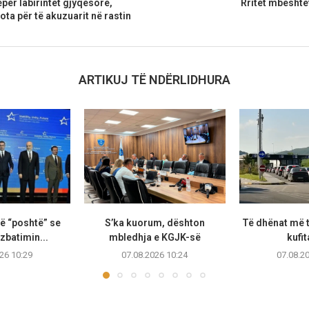
ëpër labirintet gjyqësore,
Rritet mbështe
ta për të akuzuarit në rastin
ARTIKUJ TË NDËRLIDHURA
ë “poshtë” se
S’ka kuorum, dështon
Të dhënat më t
zbatimin...
mbledhja e KGJK-së
kufit
26 10:29
07.08.2026 10:24
07.08.2