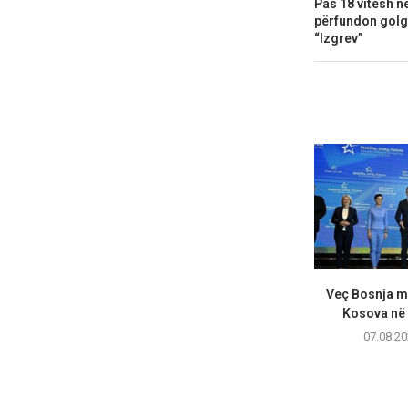
Pas 18 vitesh n
përfundon golgo
“Izgrev”
​Veç Bosnja m
Kosova në 
07.08.20