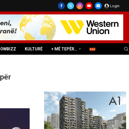
Login
HOWBIZZ
KULTURË
+ MË TEPËR…
 për