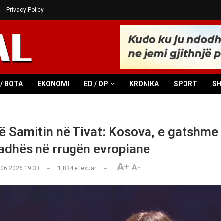
Privacy Policy
/ BOTA
EKONOMI
ED / OP
KRONIKA
SPORT
S
ë Samitin në Tivat: Kosova, e gatshme
radhës në rrugën evropiane
A+
A-
.06.2026 19:30
1,834
e lexuar