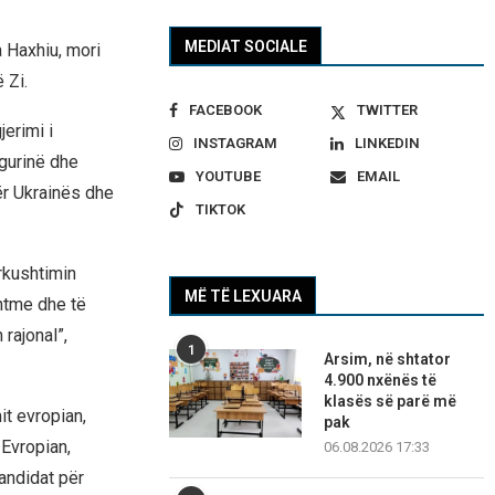
MEDIAT SOCIALE
 Haxhiu, mori
 Zi.
FACEBOOK
TWITTER
erimi i
INSTAGRAM
LINKEDIN
gurinë dhe
YOUTUBE
EMAIL
dër Ukrainës dhe
TIKTOK
rkushtimin
MË TË LEXUARA
htme dhe të
 rajonal”,
1
Arsim, në shtator
4.900 nxënës të
klasës së parë më
it evropian,
pak
 Evropian,
06.08.2026 17:33
andidat për