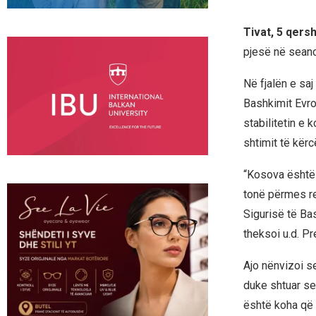
Tivat, 5 qers
pjesë në seancë
Në fjalën e sa
Bashkimit Evro
stabilitetin e 
shtimit të kër
“Kosova është 
tonë përmes re
Sigurisë të Bas
theksoi u.d. Pr
Ajo nënvizoi s
duke shtuar se
është koha që 