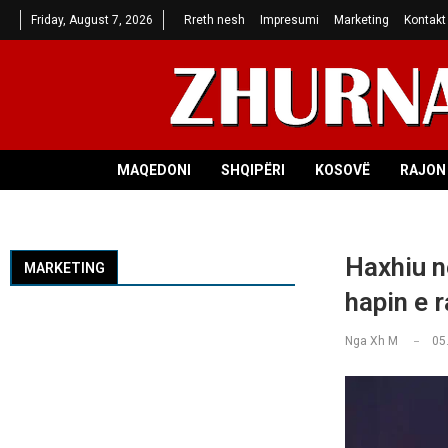
Friday, August 7, 2026
Rreth nesh
Impresumi
Marketing
Kontakt
MAQEDONI
SHQIPËRI
KOSOVË
RAJON 
Haxhiu n
MARKETING
hapin e 
Nga
Xh M
05