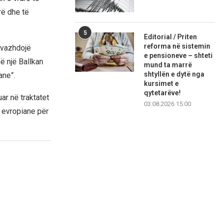
rë dhe të
5
Editorial / Priten
reforma në sistemin
 vazhdojë
e pensioneve – shteti
ë një Ballkan
mund ta marrë
shtyllën e dytë nga
ane”.
kursimet e
qytetarëve!
ar në traktatet
03.08.2026 15:00
 evropiane për