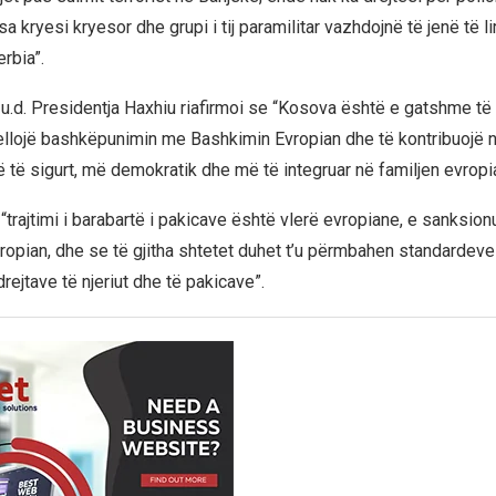
 kryesi kryesor dhe grupi i tij paramilitar vazhdojnë të jenë të li
rbia”.
 u.d. Presidentja Haxhiu riafirmoi se “Kosova është e gatshme të
hellojë bashkëpunimin me Bashkimin Evropian dhe të kontribuojë n
të sigurt, më demokratik dhe më të integruar në familjen evropi
“trajtimi i barabartë i pakicave është vlerë evropiane, e sanksionu
ropian, dhe se të gjitha shtetet duhet t’u përmbahen standardeve
drejtave të njeriut dhe të pakicave”.