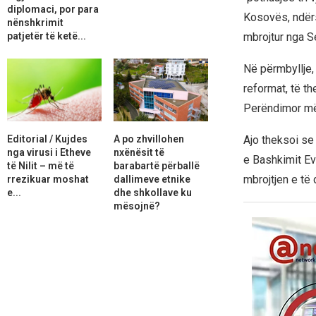
diplomaci, por para
Kosovës, ndërsa
nënshkrimit
patjetër të ketë...
mbrojtur nga Se
Në përmbyllje,
reformat, të t
Perëndimor më 
Editorial / Kujdes
A po zhvillohen
Ajo theksoi se 
nga virusi i Etheve
nxënësit të
e Bashkimit Ev
të Nilit – më të
barabartë përballë
mbrojtjen e të 
rrezikuar moshat
dallimeve etnike
e...
dhe shkollave ku
mësojnë?