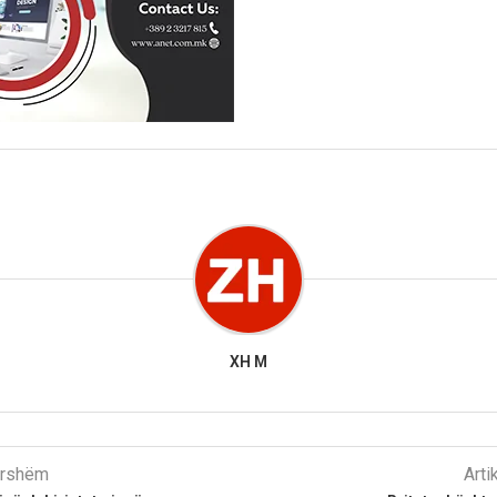
XH M
parshëm
Arti