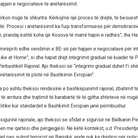
pjen e negociatave të anëtarësimit.
rkon rrugë të shkurtra. Kërkojmë një proces të drejtë, të besue
të. Procesi i anëtarësimit ka fuqi transformuese për demokracinë
 prandaj është koha që Kosova të marrë hapin e radhës”, tha Ha
 mirëpriti edhe vendimin e BE-së për hapjen e negociatave për in
e at Home”, si dhe hapat drejt integrimit gradual në kuadër të Pl
ërbashkët Rajonal. Ajo theksoi se “integrimi gradual duhet t’i shë
anëtarësimit të plotë në Bashkimin Evropian”.
ja po ashtu theksoi rëndësinë e bashkëpunimit rajonal, zbatimit t
ë arritura dhe trajtimit të barabartë të të gjitha shteteve në rrug
itike kur standardet e Bashkimit Evropian janë përmbushur.
sigurinë rajonale, ajo theksoi se sfidat e sigurisë në Ballkanin 
hen me qartësi dhe përgjegjësi. Në këtë kontekst, u.d. Presidentja 
vjet pas sulmit terrorist në Banjskë, ende nuk ka drejtësi për polic