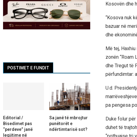
Kosovën dhe ha
“Kosova nuk kë
bazuar në meri
dhe ekonominë,
Më tej, Haxhiu
zonën “Roam Lik
dhe Tregut të P
POSTIMET E FUNDIT
përfundimtar: 
U.d. President
marrëveshjeve t
pa pengesa pol
Editorial /
Sa janë të mbrojtur
Duke folur për 
Bisedimet pas
punëtorët e
duhet të trajto
“perdeve” janë
ndërtimtarisë sot?
legjitime në
“pothuajse tri 