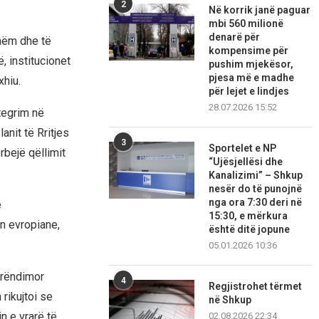
2
Në korrik janë paguar
mbi 560 milionë
denarë për
shëm dhe të
kompensime për
, institucionet
pushim mjekësor,
pjesa më e madhe
xhiu.
për lejet e lindjes
28.07.2026 15:52
tegrim në
anit të Rritjes
3
Sportelet e NP
rbejë qëllimit
“Ujësjellësi dhe
Kanalizimi” – Shkup
nesër do të punojnë
nga ora 7:30 deri në
ë
15:30, e mërkura
ën evropiane,
është ditë jopune
05.01.2026 10:36
Perëndimor
4
Regjistrohet tërmet
rikujtoi se
në Shkup
in e vrarë të
02.08.2026 22:34