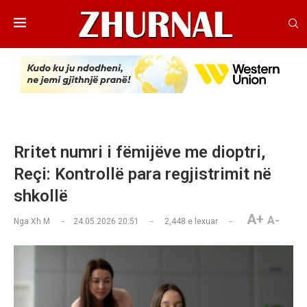
Rritet numri i fëmijëve me dioptri,
Reçi: Kontrollë para regjistrimit në
shkollë
A+
A-
Nga
Xh M
24.05.2026 20:51
2,448
e lexuar