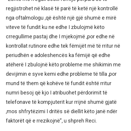
regjistrohet në klasë të parë të ketë një kontrollë
nga oftalmologu ,që është një gjë shumë e mirë
viteve të fundit ku ne edhe I zbulojmë këto
crregullime pastaj dhe I mjekojmë ,por edhe në
kontrollat rutinore edhe tek fëmijët më të rritur në
periudhën e adoleshencës ka fëmijë që edhe
atëherë I zbulojnë këto probleme me shikimin me
devijimin e syve kemi edhe probleme të tilla ,por
mund të them që kohëve të fundit është rritur
numri besoj që kjo I atribuohet përdorimit të
telefonave të kompjuterit kur rrijnë shumë gjatë
,mos shfrytëzimi I dritës së diellit këto janë ndër
faktorët që e rrezikojnë”, u shpreh Reci.