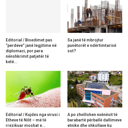
Editorial / Bisedimet pas
Sa janë të mbrojtur
“perdeve” janë legjitime në
punëtorët e ndërtimtarisë
diplomaci, por para
sot?
nënshkrimit patjetër të
ketë...
Editorial / Kujdes nga virusi i
A po zhvillohen nxënësit të
Etheve të Nilit – më të
barabartë përballë dallimeve
rrezikuar moshat e...
etnike dhe shkollave ku