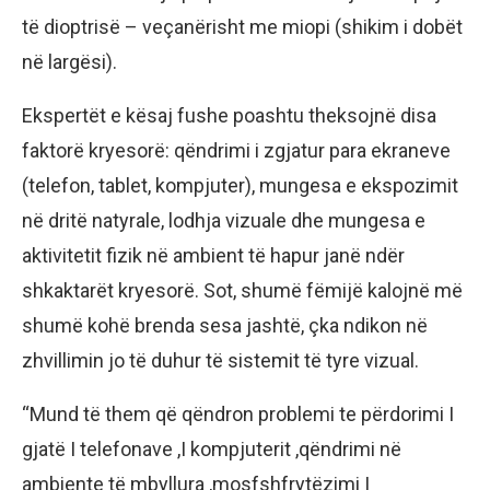
të dioptrisë – veçanërisht me miopi (shikim i dobët
në largësi).
Ekspertët e kësaj fushe poashtu theksojnë disa
faktorë kryesorë: qëndrimi i zgjatur para ekraneve
(telefon, tablet, kompjuter), mungesa e ekspozimit
në dritë natyrale, lodhja vizuale dhe mungesa e
aktivitetit fizik në ambient të hapur janë ndër
shkaktarët kryesorë. Sot, shumë fëmijë kalojnë më
shumë kohë brenda sesa jashtë, çka ndikon në
zhvillimin jo të duhur të sistemit të tyre vizual.
“Mund të them që qëndron problemi te përdorimi I
gjatë I telefonave ,I kompjuterit ,qëndrimi në
ambiente të mbyllura ,mosfshfrytëzimi I