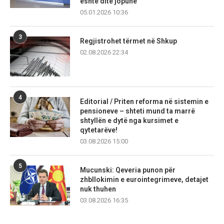
është ditë jopune
05.01.2026 10:36
3
Regjistrohet tërmet në Shkup
02.08.2026 22:34
4
Editorial / Priten reforma në sistemin e
pensioneve – shteti mund ta marrë
shtyllën e dytë nga kursimet e
qytetarëve!
03.08.2026 15:00
5
Mucunski: Qeveria punon për
zhbllokimin e eurointegrimeve, detajet
nuk thuhen
03.08.2026 16:35