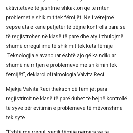
aktiviteteve të jashtme shkakton që të rriten
problemet e shikimit tek fëmijët .Ne I vërejmë
sepse ata e kanë patjetër të bëjnë kontrolla para se
të regjistrohen në klasë të parë dhe aty I zbulojmë
shumë crregullime të shikimit tek këta fëmijë
.Teknologjia e avancuar është ajo që ka ndikuar
shumë në rritjen e problemeve me shikimin tek
fëmijët”, deklaroi oftalmologia Valvita Reci.
Mjekja Valvita Reci thekson që fëmijët para
regjistrimit në klasë të parë duhet të bëjnë kontrollë
të syve për evitimin e problemeve të mëvonshme
tek sytë.
“Është me rregull secili fëmijë përpara se të