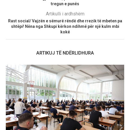
tregun e punës
Artikulli i ardhshëm
Rast social/ Vajzën e sëmurë rëndë dhe rrezik të mbeten pa
shtëpi! Nëna nga Shkupi kërkon ndihmë për një kulm mbi
kokë
ARTIKUJ TË NDËRLIDHURA