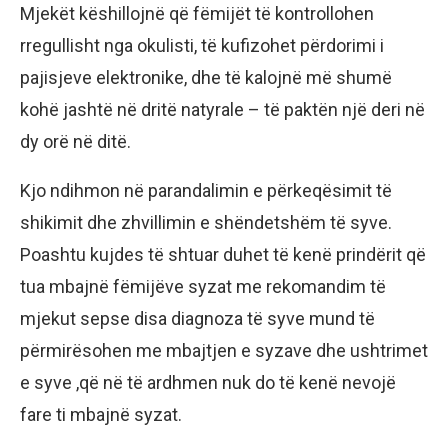
Mjekët këshillojnë që fëmijët të kontrollohen
rregullisht nga okulisti, të kufizohet përdorimi i
pajisjeve elektronike, dhe të kalojnë më shumë
kohë jashtë në dritë natyrale – të paktën një deri në
dy orë në ditë.
Kjo ndihmon në parandalimin e përkeqësimit të
shikimit dhe zhvillimin e shëndetshëm të syve.
Poashtu kujdes të shtuar duhet të kenë prindërit që
tua mbajnë fëmijëve syzat me rekomandim të
mjekut sepse disa diagnoza të syve mund të
përmirësohen me mbajtjen e syzave dhe ushtrimet
e syve ,që në të ardhmen nuk do të kenë nevojë
fare ti mbajnë syzat.