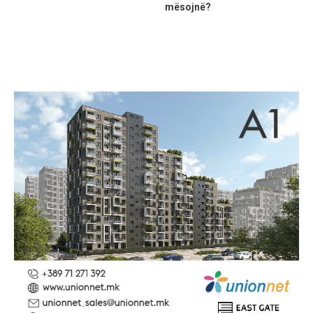
mësojnë?