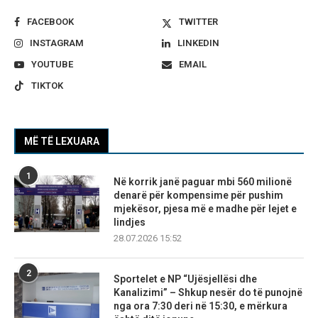
FACEBOOK
TWITTER
INSTAGRAM
LINKEDIN
YOUTUBE
EMAIL
TIKTOK
MË TË LEXUARA
1
Në korrik janë paguar mbi 560 milionë
denarë për kompensime për pushim
mjekësor, pjesa më e madhe për lejet e
lindjes
28.07.2026 15:52
2
Sportelet e NP “Ujësjellësi dhe
Kanalizimi” – Shkup nesër do të punojnë
nga ora 7:30 deri në 15:30, e mërkura