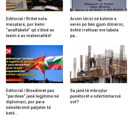
Editorial / Rritet nota
Arsim Idrizi në kulmin e
mesatare, por kemi
verës po bën gjum dimëror,
“analfabetë” që s’dinë as
është rrethuar me tabela
lexim e as matematikë!
pa...
Editorial / Bisedimet pas
Sa janë të mbrojtur
“perdeve” janë legjitime në
punëtorët e ndërtimtarisë
diplomaci, por para
sot?
nënshkrimit patjetër të
ketë...