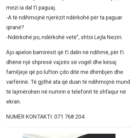
mezi ia dal t’i paguaj.
-A të ndihmojnë njerëzit ndërkohë për ta paguar
qiranë?
-Ndërkohë po, ndërkohë vetë”, shtoi Lejla Neziri.
Ajo apelon bamirësit që t’i dalin në ndihmë, për t’i
dhënë një shpresë vajzës së vogël dhe kësaj
familjeje që po lufton çdo ditë me dhimbjen dhe
varfërinë. Të gjithë ata që duan të ndihmojnë mund
të lajmërohen në numrin e telefonit të shfaqur në
ekran.
NUMËR KONTAKTI: 071 768 204