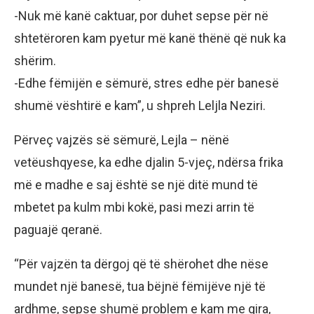
-Nuk më kanë caktuar, por duhet sepse për në
shtetëroren kam pyetur më kanë thënë që nuk ka
shërim.
-Edhe fëmijën e sëmurë, stres edhe për banesë
shumë vështirë e kam”, u shpreh Leljla Neziri.
Përveç vajzës së sëmurë, Lejla – nënë
vetëushqyese, ka edhe djalin 5-vjeç, ndërsa frika
më e madhe e saj është se një ditë mund të
mbetet pa kulm mbi kokë, pasi mezi arrin të
paguajë qeranë.
“Për vajzën ta dërgoj që të shërohet dhe nëse
mundet një banesë, tua bëjnë fëmijëve një të
ardhme, sepse shumë problem e kam me qira,