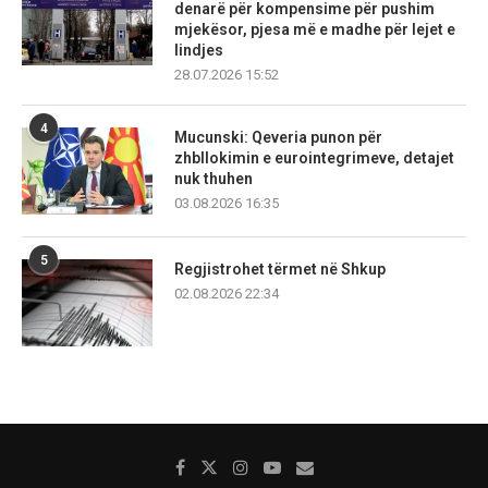
denarë për kompensime për pushim
mjekësor, pjesa më e madhe për lejet e
lindjes
28.07.2026 15:52
4
Mucunski: Qeveria punon për
zhbllokimin e eurointegrimeve, detajet
nuk thuhen
03.08.2026 16:35
5
Regjistrohet tërmet në Shkup
02.08.2026 22:34