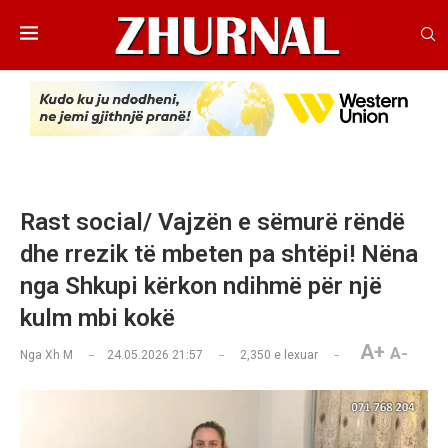
Rast social/ Vajzën e sëmurë rëndë
dhe rrezik të mbeten pa shtëpi! Nëna
nga Shkupi kërkon ndihmë për një
kulm mbi kokë
A+
A-
Nga
Xh M
24.05.2026 21:57
2,350
e lexuar