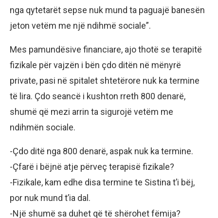
nga qytetarët sepse nuk mund ta paguajë banesën
jeton vetëm me një ndihmë sociale”.
Mes pamundësive financiare, ajo thotë se terapitë
fizikale për vajzën i bën çdo ditën në mënyrë
private, pasi në spitalet shtetërore nuk ka termine
të lira. Çdo seancë i kushton rreth 800 denarë,
shumë që mezi arrin ta sigurojë vetëm me
ndihmën sociale.
-Çdo ditë nga 800 denarë, aspak nuk ka termine.
-Çfarë i bëjnë atje përveç terapisë fizikale?
-Fizikale, kam edhe disa termine te Sistina t’i bëj,
por nuk mund t’ia dal.
-Një shumë sa duhet që të shërohet fëmija?