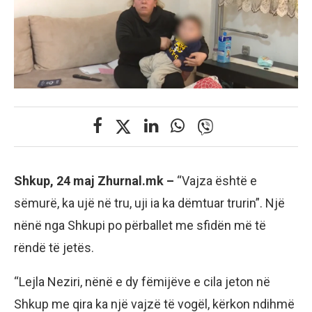
Shkup, 24 maj Zhurnal.mk –
“Vajza është e
sëmurë, ka ujë në tru, uji ia ka dëmtuar trurin”. Një
nënë nga Shkupi po përballet me sfidën më të
rëndë të jetës.
“Lejla Neziri, nënë e dy fëmijëve e cila jeton në
Shkup me qira ka një vajzë të vogël, kërkon ndihmë