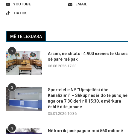
YOUTUBE
EMAIL
TIKTOK
MË TË LEXUARA
1
Arsim, në shtator 4.900 nxënës të klasës
së parë më pak
06.08.2026 17:33
2
Sportelet e NP “Ujësjellësi dhe
Kanalizimi” – Shkup nesër do të punojnë
nga ora 7:30 deri në 15:30, e mërkura
është ditë jopune
05.01.2026 10:36
3
Në korrik janë paguar mbi 560 milionë