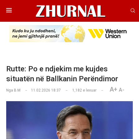
Rutte: Po e ndjekim me kujdes
situatën në Ballkanin Perëndimor
A+
A-
Nga
B.M
11.02.2026 18:37
1,182
e lexuar