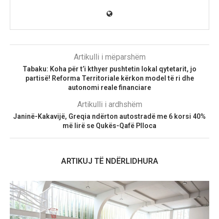
Artikulli i mëparshëm
Tabaku: Koha për t’i kthyer pushtetin lokal qytetarit, jo
partisë! Reforma Territoriale kërkon model të ri dhe
autonomi reale financiare
Artikulli i ardhshëm
Janinë-Kakavijë, Greqia ndërton autostradë me 6 korsi 40%
më lirë se Qukës-Qafë Plloca
ARTIKUJ TË NDËRLIDHURA