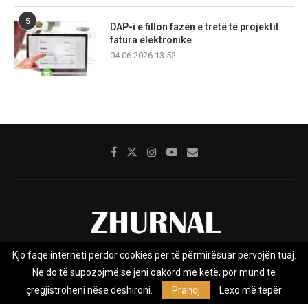
5
DAP-i e fillon fazën e tretë të projektit
fatura elektronike
04.06.2026 13:52
Kjo faqe interneti përdor cookies për të përmirësuar përvojën tuaj.
Rreth nesh
Impresumi
Marketing
Kontakt
Ne do të supozojmë se jeni dakord me këtë, por mund të
Privacy Policy
çregjistroheni nëse dëshironi.
Pranoj
Lexo më tepër
Zhurnal.mk është Agjenci e Lajmeve e pavarur, e themeluar në vitin