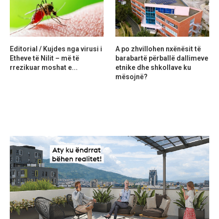
Editorial / Kujdes nga virusi i
A po zhvillohen nxënësit të
Etheve të Nilit – më të
barabartë përballë dallimeve
rrezikuar moshat e...
etnike dhe shkollave ku
mësojnë?