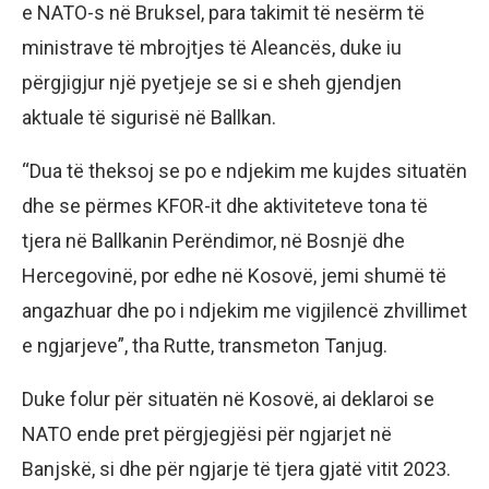
e NATO-s në Bruksel, para takimit të nesërm të
ministrave të mbrojtjes të Aleancës, duke iu
përgjigjur një pyetjeje se si e sheh gjendjen
aktuale të sigurisë në Ballkan.
“Dua të theksoj se po e ndjekim me kujdes situatën
dhe se përmes KFOR-it dhe aktiviteteve tona të
tjera në Ballkanin Perëndimor, në Bosnjë dhe
Hercegovinë, por edhe në Kosovë, jemi shumë të
angazhuar dhe po i ndjekim me vigjilencë zhvillimet
e ngjarjeve”, tha Rutte, transmeton Tanjug.
Duke folur për situatën në Kosovë, ai deklaroi se
NATO ende pret përgjegjësi për ngjarjet në
Banjskë, si dhe për ngjarje të tjera gjatë vitit 2023.