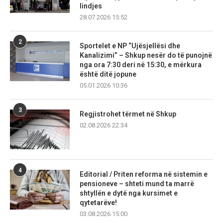
lindjes
28.07.2026 15:52
2
Sportelet e NP “Ujësjellësi dhe
Kanalizimi” – Shkup nesër do të punojnë
nga ora 7:30 deri në 15:30, e mërkura
është ditë jopune
05.01.2026 10:36
3
Regjistrohet tërmet në Shkup
02.08.2026 22:34
4
Editorial / Priten reforma në sistemin e
pensioneve – shteti mund ta marrë
shtyllën e dytë nga kursimet e
qytetarëve!
03.08.2026 15:00