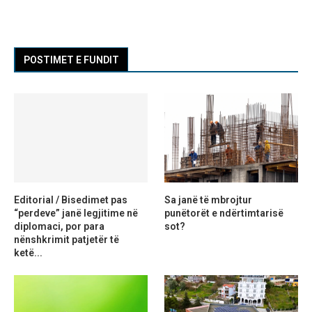
POSTIMET E FUNDIT
Editorial / Bisedimet pas
Sa janë të mbrojtur
“perdeve” janë legjitime në
punëtorët e ndërtimtarisë
diplomaci, por para
sot?
nënshkrimit patjetër të
ketë...