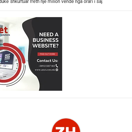
duke shkurtuar rreth një milion vende nga orari i saj.