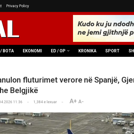
t
Privacy Policy
/ BOTA
EKONOMI
ED / OP
KRONIKA
SPORT
S
anulon fluturimet verore në Spanjë, Gje
he Belgjikë
A+
A-
04.2026 11:36
1,384
e lexuar