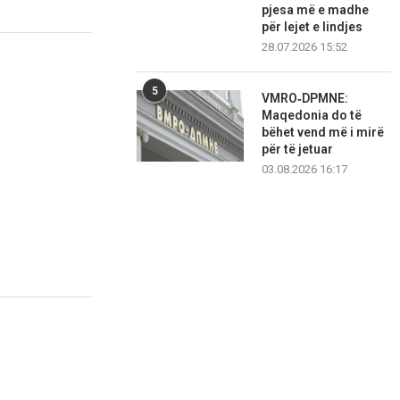
pjesa më e madhe
për lejet e lindjes
28.07.2026 15:52
5
VMRO‑DPMNE:
Maqedonia do të
bëhet vend më i mirë
për të jetuar
03.08.2026 16:17