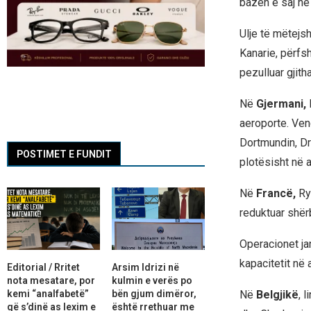
bazën e saj në
Ulje të mëtejs
Kanarie, përfs
pezulluar gjith
Në
Gjermani,
l
aeroporte. Ven
Dortmundin, D
POSTIMET E FUNDIT
plotësisht në 
Në
Francë,
Rya
reduktuar shërb
Operacionet ja
kapacitetit në 
Editorial / Rritet
Arsim Idrizi në
nota mesatare, por
kulmin e verës po
kemi “analfabetë”
bën gjum dimëror,
Në
Belgjikë
, 
që s’dinë as lexim e
është rrethuar me