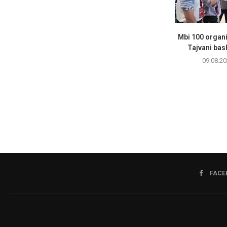
Mbi 100 organi
Tajvani bas
09.08.20
FACE