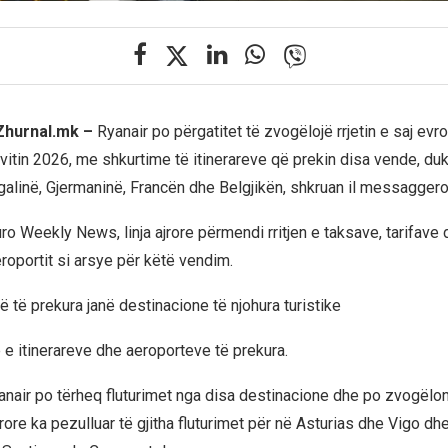
 Zhurnal.mk –
Ryanair po përgatitet të zvogëlojë rrjetin e saj evr
 vitin 2026, me shkurtime të itinerareve që prekin disa vende, du
galinë, Gjermaninë, Francën dhe Belgjikën, shkruan il messaggero.
ro Weekly News, linja ajrore përmendi rritjen e taksave, tarifave
roportit si arsye për këtë vendim.
 të prekura janë destinacione të njohura turistike
ë e itinerareve dhe aeroporteve të prekura.
nair po tërheq fluturimet nga disa destinacione dhe po zvogëlon
 ajrore ka pezulluar të gjitha fluturimet për në Asturias dhe Vigo dh