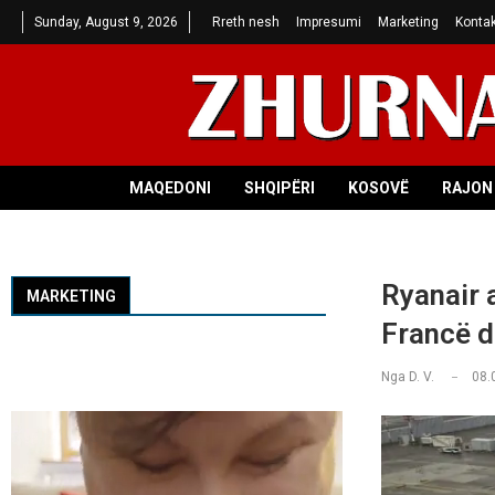
Sunday, August 9, 2026
Rreth nesh
Impresumi
Marketing
Kontak
MAQEDONI
SHQIPËRI
KOSOVË
RAJON 
Ryanair 
MARKETING
Francë d
Nga
D. V.
08.