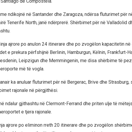
 Santiago de Compostela.
hme ndikojnë në Santander dhe Zaragoza, ndërsa fluturimet për në
hirë Tenerife North, janë ndërprerë. Shërbimet për në Valladolid 
ashtu.
inja ajrore po anulon 24 itinerare dhe po zvogëlon kapacitetin në
det e prekura përfshijnë Berlinin, Hamburgun, Këlnin, Frankfurt-H
resdenin, Leipzigun dhe Memmingenin, me disa shërbime të pezu
aeroporte më të vogla.
nair ka anuluar fluturimet për në Bergerac, Brive dhe Strasburg, 
imet rajonale në përgjithësi.
në ndalur gjithashtu në Clermont-Ferrand dhe priten ulje të mëte
aeroportet e tjera rajonale.
linja ajrore po eliminon rreth 20 itinerare dhe po zvogëlon shërbim