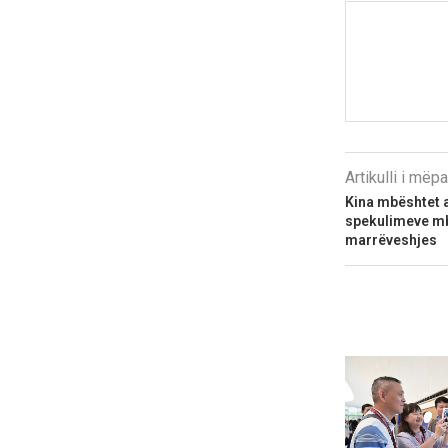
Artikulli i më
Kina mbështet
spekulimeve mbi
marrëveshjes