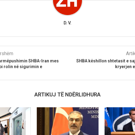
D. V.
parshëm
Arti
 armëpushimin SHBA-Iran mes
SHBA këshillon shtetasit e saj
 rolin në sigurimin e
kryerjen 
ARTIKUJ TË NDËRLIDHURA