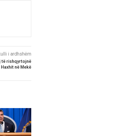
kulli i ardhshëm
 të rishqyrtojnë
e Haxhit në Mekë