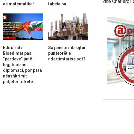
dhe Charleroi, 
as matematikë!
tabela pa...
Editorial /
Sa janë të mbrojtur
Bisedimet pas
punëtorët e
“perdeve” janë
ndërtimtarisë sot?
legjitime në
diplomaci, por para
nënshkrimit
patjetër të ketë...