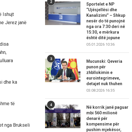
2
Sportelet e NP
“Ujësjellësi dhe
 Ishujt
Kanalizimi” – Shkup
nesër do të punojnë
dhe Jerez janë
nga ora 7:30 deri në
15:30, e mërkura
është ditë jopune
 disa
05.01.2026 10:36
ahn,
3
lluara
Mucunski: Qeveria
punon për
zhbllokimin e
eurointegrimeve,
si dhe ka
detajet nuk thuhen
03.08.2026 16:35
jshme të
4
Në korrik janë paguar
mbi 560 milionë
denarë për
kompensime për
et nga Brukseli
pushim mjekësor,