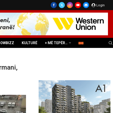
Login
HOWBIZZ
KULTURË
+ MË TEPËR…
rmani,