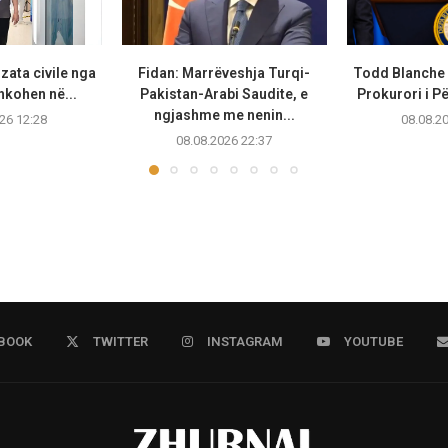
zata civile nga
Fidan: Marrëveshja Turqi-
Todd Blanche 
hkohen në...
Pakistan-Arabi Saudite, e
Prokurori i Pë
ngjashme me nenin...
26 12:28
08.08.2
08.08.2026 22:37
BOOK
TWITTER
INSTAGRAM
YOUTUBE