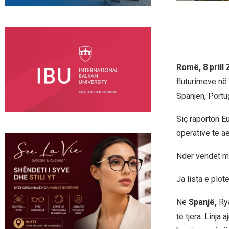
Romë, 8 prill
fluturimeve në
Spanjën, Portu
Siç raporton Eu
operative të ae
Ndër vendet më
Ja lista e plot
Në
Spanjë,
Rya
të tjera. Linja