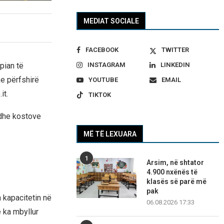
MEDIAT SOCIALE
FACEBOOK
TWITTER
INSTAGRAM
LINKEDIN
opian të
ke përfshirë
YOUTUBE
EMAIL
it.
TIKTOK
 dhe kostove
MË TË LEXUARA
1
Arsim, në shtator
4.900 nxënës të
klasës së parë më
pak
 kapacitetin në
06.08.2026 17:33
e ka mbyllur