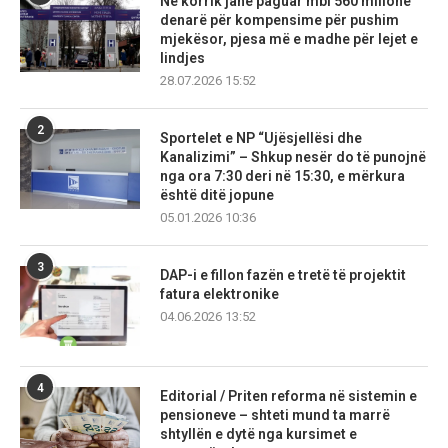
Në korrik janë paguar mbi 560 milionë
denarë për kompensime për pushim
mjekësor, pjesa më e madhe për lejet e
lindjes
28.07.2026 15:52
2
Sportelet e NP “Ujësjellësi dhe
Kanalizimi” – Shkup nesër do të punojnë
nga ora 7:30 deri në 15:30, e mërkura
është ditë jopune
05.01.2026 10:36
3
DAP-i e fillon fazën e tretë të projektit
fatura elektronike
04.06.2026 13:52
4
Editorial / Priten reforma në sistemin e
pensioneve – shteti mund ta marrë
shtyllën e dytë nga kursimet e