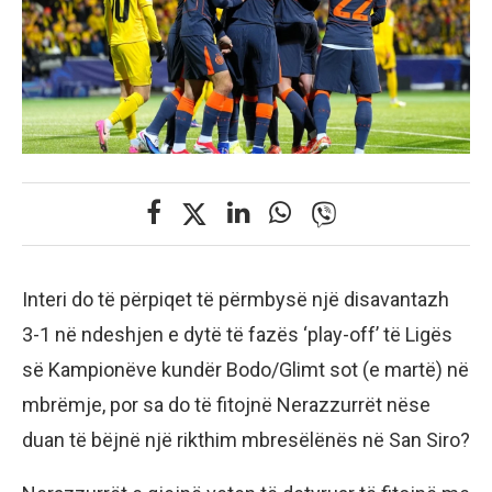
Interi do të përpiqet të përmbysë një disavantazh
3-1 në ndeshjen e dytë të fazës ‘play-off’ të Ligës
së Kampionëve kundër Bodo/Glimt sot (e martë) në
mbrëmje, por sa do të fitojnë Nerazzurrët nëse
duan të bëjnë një rikthim mbresëlënës në San Siro?