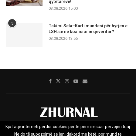
qytetarëve!
03.08.2026 15:00
5
Takimi Sela–Kurti mundësi për hyrjen e
LSH‑së në koalicionin qeveritar?
03.08.2026 13:55
Kjo faqe interneti përdor cookies për të përmirësuar përvojën tuaj.
Rreth nesh
Impresumi
Marketing
Kontakt
Ne do të supozojmë se jeni dakord me këtë, por mund të