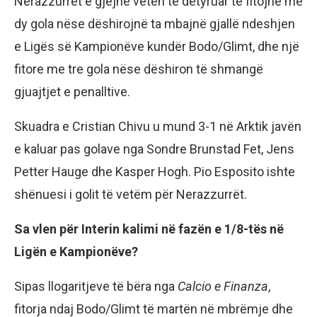
Nerazzurrët e gjejnë veten të detyruar të fitojnë me
dy gola nëse dëshirojnë ta mbajnë gjallë ndeshjen
e Ligës së Kampionëve kundër Bodo/Glimt, dhe një
fitore me tre gola nëse dëshiron të shmangë
gjuajtjet e penalltive.
Skuadra e Cristian Chivu u mund 3-1 në Arktik javën
e kaluar pas golave nga Sondre Brunstad Fet, Jens
Petter Hauge dhe Kasper Hogh. Pio Esposito ishte
shënuesi i golit të vetëm për Nerazzurrët.
Sa vlen për Interin kalimi në fazën e 1/8-tës në
Ligën e Kampionëve?
Sipas llogaritjeve të bëra nga
Calcio e Finanza
,
fitorja ndaj Bodo/Glimt të martën në mbrëmje dhe