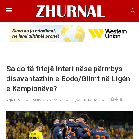
Sa do të fitojë Interi nëse përmbys
disavantazhin e Bodo/Glimt në Ligën
e Kampionëve?
A+
A-
Nga
D. V.
24.02.2026 12:12
1,346
e lexuar