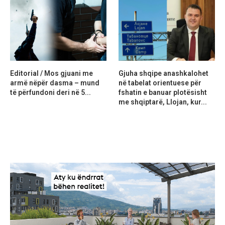
Editorial / Mos gjuani me
Gjuha shqipe anashkalohet
armë nëpër dasma – mund
në tabelat orientuese për
të përfundoni deri në 5...
fshatin e banuar plotësisht
me shqiptarë, Llojan, kur...