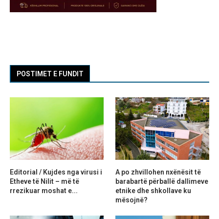
POSTIMET E FUNDIT
Editorial / Kujdes nga virusi i
A po zhvillohen nxënësit të
Etheve të Nilit – më të
barabartë përballë dallimeve
rrezikuar moshat e...
etnike dhe shkollave ku
mësojnë?