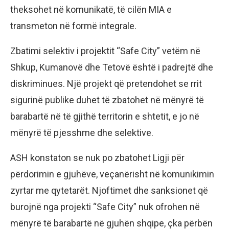
theksohet në komunikatë, të cilën MIA e
transmeton në formë integrale.
Zbatimi selektiv i projektit “Safe City” vetëm në
Shkup, Kumanovë dhe Tetovë është i padrejtë dhe
diskriminues. Një projekt që pretendohet se rrit
sigurinë publike duhet të zbatohet në mënyrë të
barabartë në të gjithë territorin e shtetit, e jo në
mënyrë të pjesshme dhe selektive.
ASH konstaton se nuk po zbatohet Ligji për
përdorimin e gjuhëve, veçanërisht në komunikimin
zyrtar me qytetarët. Njoftimet dhe sanksionet që
burojnë nga projekti “Safe City” nuk ofrohen në
mënyrë të barabartë në gjuhën shqipe, çka përbën