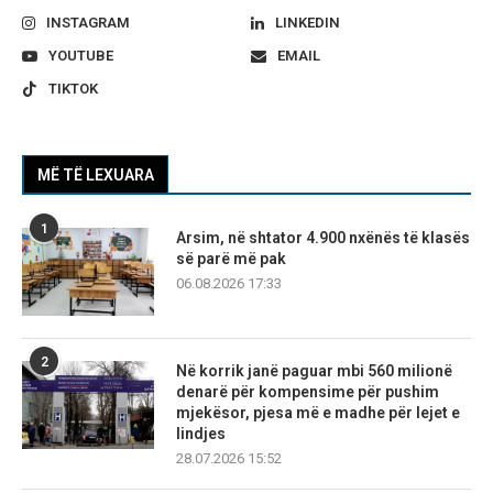
INSTAGRAM
LINKEDIN
YOUTUBE
EMAIL
TIKTOK
MË TË LEXUARA
1
Arsim, në shtator 4.900 nxënës të klasës
së parë më pak
06.08.2026 17:33
2
Në korrik janë paguar mbi 560 milionë
denarë për kompensime për pushim
mjekësor, pjesa më e madhe për lejet e
lindjes
28.07.2026 15:52