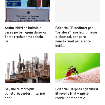
Arsim Idrizi në kulmin e
Editorial / Bisedimet pas
verës po bën gjum dimëror,
“perdeve” janë legjitime në
është rrethuar me tabela
diplomaci, por para
pa...
nënshkrimit patjetër të
ketë...
Sa janë të mbrojtur
Editorial / Kujdes nga virusi i
punëtorët e ndërtimtarisë
Etheve të Nilit – më të
sot?
rrezikuar moshat e...