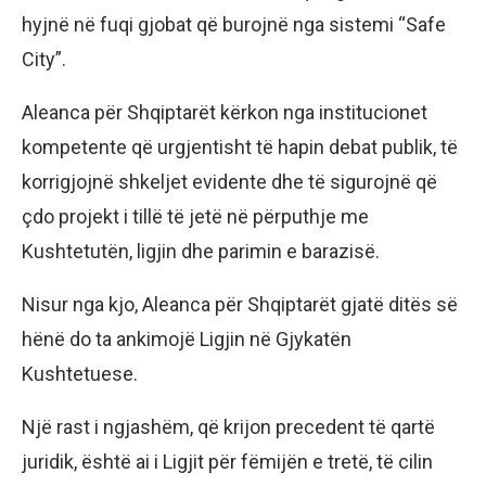
hyjnë në fuqi gjobat që burojnë nga sistemi “Safe
City”.
Aleanca për Shqiptarët kërkon nga institucionet
kompetente që urgjentisht të hapin debat publik, të
korrigjojnë shkeljet evidente dhe të sigurojnë që
çdo projekt i tillë të jetë në përputhje me
Kushtetutën, ligjin dhe parimin e barazisë.
Nisur nga kjo, Aleanca për Shqiptarët gjatë ditës së
hënë do ta ankimojë Ligjin në Gjykatën
Kushtetuese.
Një rast i ngjashëm, që krijon precedent të qartë
juridik, është ai i Ligjit për fëmijën e tretë, të cilin