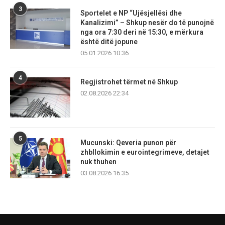
3
Sportelet e NP “Ujësjellësi dhe
Kanalizimi” – Shkup nesër do të punojnë
nga ora 7:30 deri në 15:30, e mërkura
është ditë jopune
05.01.2026 10:36
4
Regjistrohet tërmet në Shkup
02.08.2026 22:34
5
Mucunski: Qeveria punon për
zhbllokimin e eurointegrimeve, detajet
nuk thuhen
03.08.2026 16:35