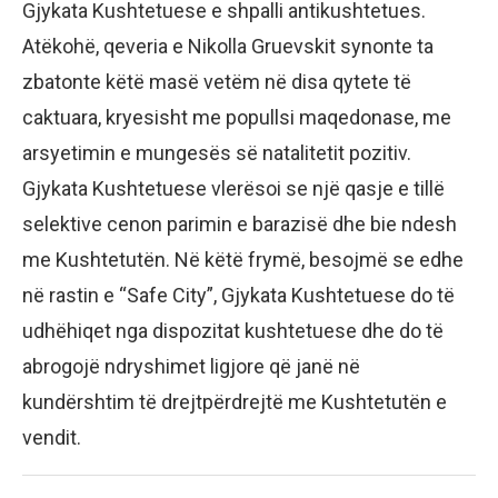
Gjykata Kushtetuese e shpalli antikushtetues.
Atëkohë, qeveria e Nikolla Gruevskit synonte ta
zbatonte këtë masë vetëm në disa qytete të
caktuara, kryesisht me popullsi maqedonase, me
arsyetimin e mungesës së natalitetit pozitiv.
Gjykata Kushtetuese vlerësoi se një qasje e tillë
selektive cenon parimin e barazisë dhe bie ndesh
me Kushtetutën. Në këtë frymë, besojmë se edhe
në rastin e “Safe City”, Gjykata Kushtetuese do të
udhëhiqet nga dispozitat kushtetuese dhe do të
abrogojë ndryshimet ligjore që janë në
kundërshtim të drejtpërdrejtë me Kushtetutën e
vendit.