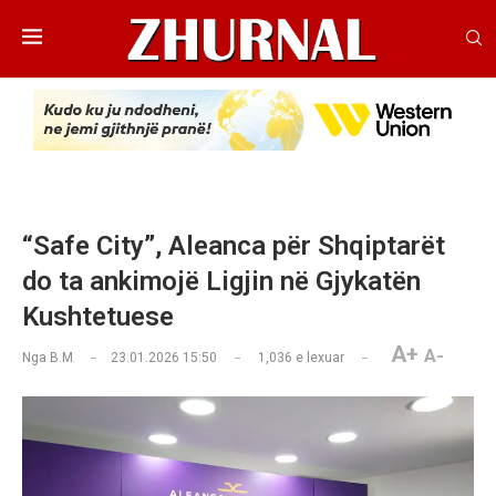
“Safe City”, Aleanca për Shqiptarët
do ta ankimojë Ligjin në Gjykatën
Kushtetuese
A+
A-
Nga
B.M
23.01.2026 15:50
1,036
e lexuar