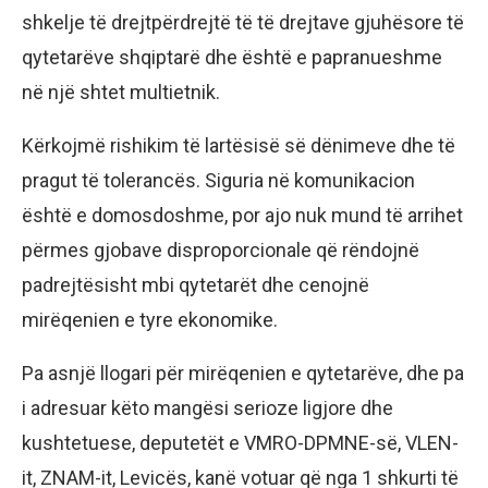
shkelje të drejtpërdrejtë të të drejtave gjuhësore të
qytetarëve shqiptarë dhe është e papranueshme
në një shtet multietnik.
Kërkojmë rishikim të lartësisë së dënimeve dhe të
pragut të tolerancës. Siguria në komunikacion
është e domosdoshme, por ajo nuk mund të arrihet
përmes gjobave disproporcionale që rëndojnë
padrejtësisht mbi qytetarët dhe cenojnë
mirëqenien e tyre ekonomike.
Pa asnjë llogari për mirëqenien e qytetarëve, dhe pa
i adresuar këto mangësi serioze ligjore dhe
kushtetuese, deputetët e VMRO-DPMNE-së, VLEN-
it, ZNAM-it, Levicës, kanë votuar që nga 1 shkurti të