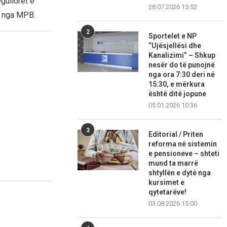
egulloret e
28.07.2026 15:52
në nga MPB.
2
Sportelet e NP
“Ujësjellësi dhe
Kanalizimi” – Shkup
nesër do të punojnë
nga ora 7:30 deri në
15:30, e mërkura
është ditë jopune
05.01.2026 10:36
3
Editorial / Priten
reforma në sistemin
e pensioneve – shteti
mund ta marrë
shtyllën e dytë nga
kursimet e
qytetarëve!
03.08.2026 15:00