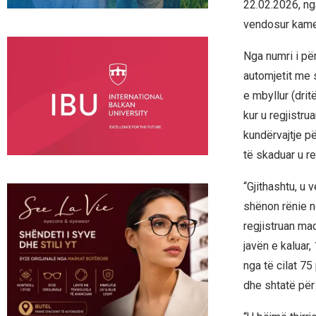
22.02.2026, ng
vendosur kamera
Nga numri i për
automjetit me s
e mbyllur (dri
kur u regjistru
kundërvajtje pë
të skaduar u re
“Gjithashtu, u 
shënon rënie n
regjistruan ma
javën e kaluar,
nga të cilat 7
dhe shtatë për