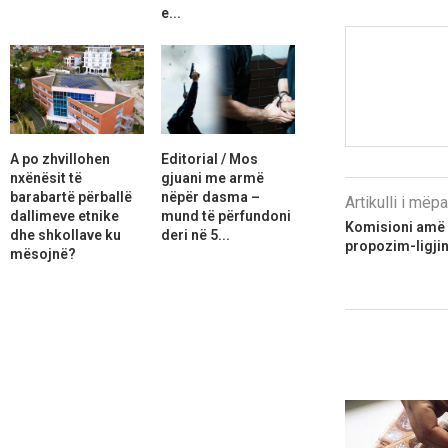
e...
A po zhvillohen
Editorial / Mos
nxënësit të
gjuani me armë
barabartë përballë
nëpër dasma –
Artikulli i më
dallimeve etnike
mund të përfundoni
Komisioni amë i
dhe shkollave ku
deri në 5...
propozim-ligji
mësojnë?