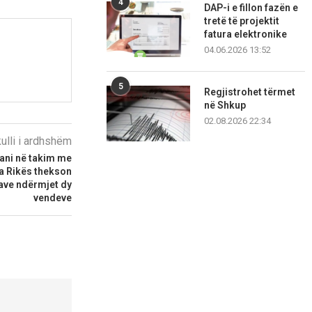
4
DAP-i e fillon fazën e
tretë të projektit
fatura elektronike
04.06.2026 13:52
5
Regjistrohet tërmet
në Shkup
02.08.2026 22:34
kulli i ardhshëm
ani në takim me
a Rikës thekson
zave ndërmjet dy
vendeve