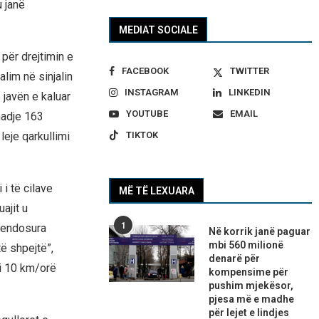
u janë
MEDIAT SOCIALE
 për drejtimin e
FACEBOOK
TWITTER
lim në sinjalin
INSTAGRAM
LINKEDIN
 javën e kaluar
YOUTUBE
EMAIL
 madje 163
leje qarkullimi
TIKTOK
 i të cilave
MË TË LEXUARA
ajit u
1
 vendosura
Në korrik janë paguar
mbi 560 milionë
të shpejtë”,
denarë për
i 10 km/orë
kompensime për
pushim mjekësor,
pjesa më e madhe
për lejet e lindjes