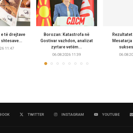
e të drejtave
Borozan: Katastrofa në
Rezultatet
 shtesave...
Gostivar vazhdon, analizat
Mesatarja 
zyrtare vetëm...
sukses
26 11:47
06.08.2026 11:39
06.08.2
BOOK
TWITTER
INSTAGRAM
YOUTUBE