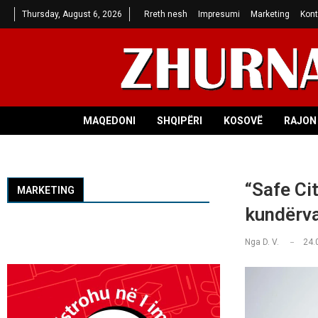
Thursday, August 6, 2026
Rreth nesh
Impresumi
Marketing
Kont
MAQEDONI
SHQIPËRI
KOSOVË
RAJON 
“Safe Cit
MARKETING
kundërvaj
Nga
D. V.
24.