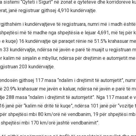
a sistemi “Qyteti i Sigurt” në zonat e qyteteve dhe korridoreve k
t, janë regjistruar gjithsej 4,910 kundërvajtje.
gjithshëm i kundërvajtjeve të regjistruara, numri më i madh është
hpejtësi më të madhe nga shpejtësia e lejuar 4,691, më tej për ka
të e kuqe) 16 kundërvajtje që paraqet rënie në 51.5% krahasuar me
an 33 kundërvajtje, ndërsa në javën e parë të muajit u regjistruan
r kalim në sinjalin e mbyllur, ndërsa për drejtimin e automjetit me 
gjistruan 203 kundërvajtje.
vendosën gjithsej 117 masa “ndalim i drejtimit të automjetit”, numri
ë 20.9% krahasuar me javën e kaluar, ndërsa në javën e parë të mu
dje 288 masa “ndalim i drejtimit të automjetit”. Nga 117 masat e
 16 janë për “kalim në dritë të kuqe”, ndërsa 101 janë për “vozitje 
5 për shpejtësi mbi 80 km/orë në vendbanim, 19 për shpejtësi mb
 shpejtësi mbi 170 km/orë jashtë vendbanimit”.