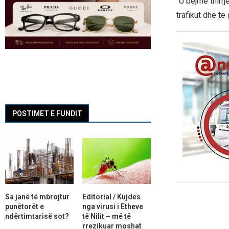
“U bëjmë thirrj
trafikut dhe të
POSTIMET E FUNDIT
Sa janë të mbrojtur
Editorial / Kujdes
punëtorët e
nga virusi i Etheve
ndërtimtarisë sot?
të Nilit – më të
rrezikuar moshat