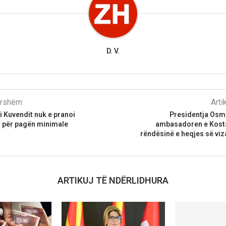
D. V.
parshëm
Arti
 Kuvendit nuk e pranoi
Presidentja Osm
n për pagën minimale
ambasadoren e Kost
rëndësinë e heqjes së vi
ARTIKUJ TË NDËRLIDHURA