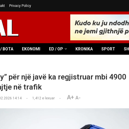
akt
Privacy Policy
/ BOTA
EKONOMI
ED / OP
KRONIKA
SPORT
S
y” për një javë ka regjistruar mbi 4900
tje në trafik
A+
A-
02.2026 14:14
1,412
e lexuar