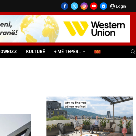
Login
HOWBIZZ
KULTURË
+ MË TEPËR…