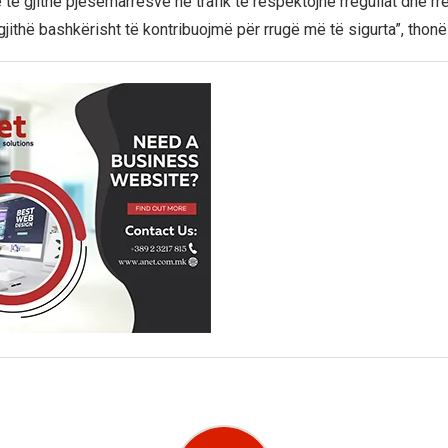
e të gjithë pjesëmarrësve në trafik të respektojnë rregullat dhe rr
 gjithë bashkërisht të kontribuojmë për rrugë më të sigurta”, tho