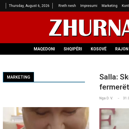
Thursday, August 6, 2026
Rreth nesh
Impresumi
Marketing
Kont
MAQEDONI
SHQIPËRI
KOSOVË
RAJON 
Salla: S
MARKETING
fermerët 
Nga
D. V.
31.