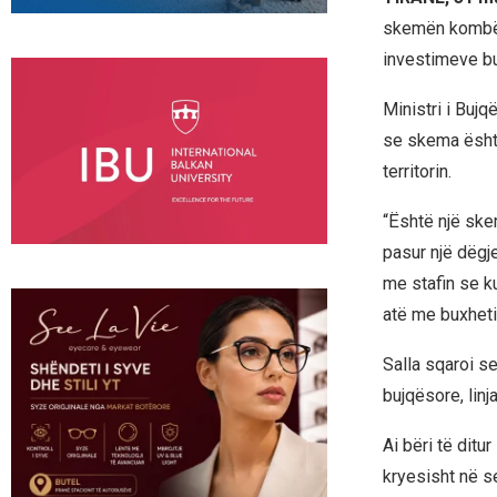
skemën kombët
investimeve bu
Ministri i Bujq
se skema është
territorin.
“Është një ske
pasur një dëgj
me stafin se ku
atë me buxhetin
Salla sqaroi s
bujqësore, lin
Ai bëri të ditur
kryesisht në se