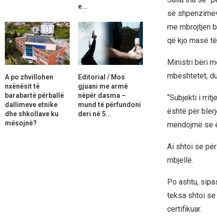
e...
së shpenzimeve
me mbrojtjen b
që kjo masë të
Ministri bëri m
mbështetet, du
A po zhvillohen
Editorial / Mos
nxënësit të
gjuani me armë
barabartë përballë
nëpër dasma –
“Subjekti i rr
dallimeve etnike
mund të përfundoni
është për blerj
dhe shkollave ku
deri në 5...
mësojnë?
mendojmë se ës
Ai shtoi se për
mbjellë.
Po ashtu, sipa
teksa shtoi se
certifikuar.