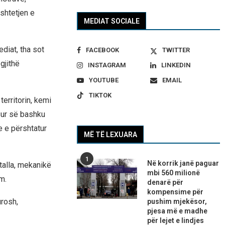
shtetjen e
MEDIAT SOCIALE
ediat, tha sot
FACEBOOK
TWITTER
gjithë
INSTAGRAM
LINKEDIN
YOUTUBE
EMAIL
TIKTOK
erritorin, kemi
sur së bashku
e e përshtatur
MË TË LEXUARA
1
Në korrik janë paguar
talla, mekanikë
mbi 560 milionë
m.
denarë për
kompensime për
urosh,
pushim mjekësor,
pjesa më e madhe
për lejet e lindjes