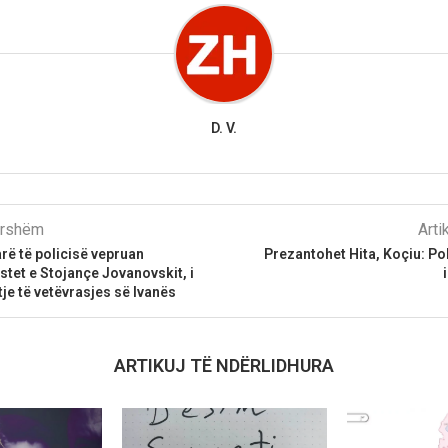
D. V.
parshëm
Arti
rë të policisë vepruan
Prezantohet Hita, Koçiu: Pol
stet e Stojançe Jovanovskit, i
tje të vetëvrasjes së Ivanës
ARTIKUJ TË NDËRLIDHURA