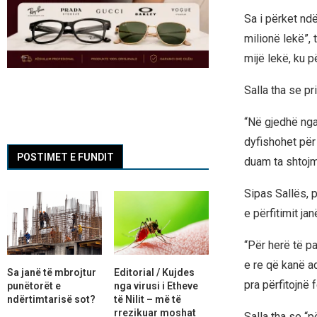
Sa i përket ndë
milionë lekë”,
mijë lekë, ku pë
Salla tha se pr
“Në gjedhë nga
dyfishohet për
POSTIMET E FUNDIT
duam ta shtojm
Sipas Sallës, p
e përfitimit ja
“Për herë të pa
e re që kanë a
Sa janë të mbrojtur
Editorial / Kujdes
pra përfitojnë
punëtorët e
nga virusi i Etheve
ndërtimtarisë sot?
të Nilit – më të
rrezikuar moshat
Salla tha se “