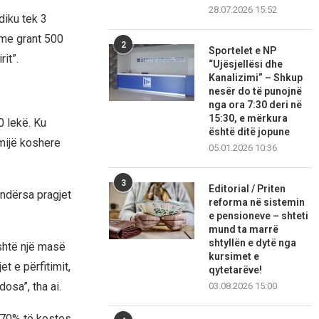
28.07.2026 15:52
diku tek 3
 me grant 500
2
Sportelet e NP
rit”.
“Ujësjellësi dhe
Kanalizimi” – Shkup
nesër do të punojnë
nga ora 7:30 deri në
15:30, e mërkura
0 lekë. Ku
është ditë jopune
mijë koshere
05.01.2026 10:36
3
Editorial / Priten
 ndërsa pragjet
reforma në sistemin
e pensioneve – shteti
mund ta marrë
shtyllën e dytë nga
Është një masë
kursimet e
 e përfitimit,
qytetarëve!
osa”, tha ai.
03.08.2026 15:00
e 70% të kostos