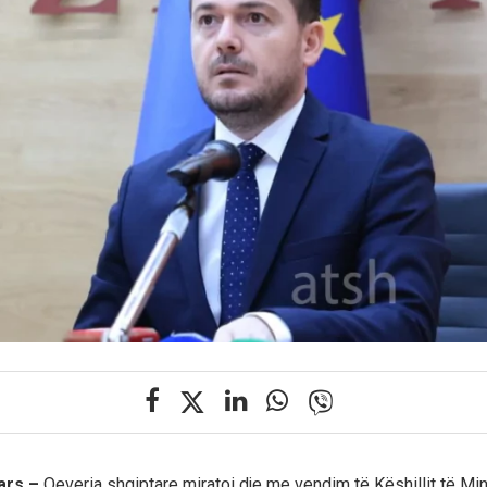
ars –
Qeveria shqiptare miratoi dje me vendim të Këshillit të Min