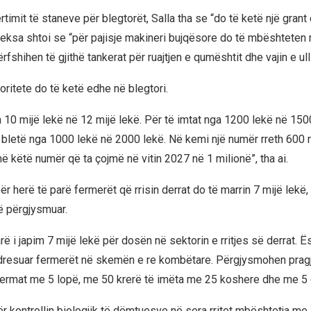
rtimit të staneve për blegtorët, Salla tha se “do të ketë një grant 
 teksa shtoi se “për pajisje makineri bujqësore do të mbështeten
rfshihen të gjithë tankerat për ruajtjen e qumështit dhe vajin e ulli
ioritete do të ketë edhe në blegtori.
 10 mijë lekë në 12 mijë lekë. Për të imtat nga 1200 lekë në 150
 bletë nga 1000 lekë në 2000 lekë. Në kemi një numër rreth 600 
ë këtë numër që ta çojmë në vitin 2027 në 1 milionë”, tha ai.
ër herë të parë fermerët që rrisin derrat do të marrin 7 mijë lekë,
në përgjysmuar.
rë i japim 7 mijë lekë për dosën në sektorin e rritjes së derrat. 
dresuar fermerët në skemën e re kombëtare. Përgjysmohen pragjet
 fermat me 5 lopë, me 50 krerë të imëta me 25 koshere dhe me 5 d
për kontrollin biologjik të dëmtuesve në sera rritet mbështetja m