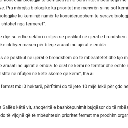
. Pra mbrojtja biologjike ka prioritet me mënyrën si ne sot kemi
iologjike ku kemi një numër të konsiderueshëm të serave biologj
 shtohet nga fermerët”.
e dije se edhe sektori i rritjes së peshkut në ujërat e brendshëm
ke rikthyer masën për blerje arasati në ujërat e ëmbla.
itjes së peshkut në ujërat e brendshëm do të mbështetet dhe kjo m
e arasati në ujërat e ëmbla, të cilat ne kemi në territor dhe është
htë në rifutjen në këtë skemë që kemi”, tha ai.
 fermat mbi 3 hektarë, përfitimi do të jetë 10 mijë lekë për çdo he
s Sallës këtë vit, shoqëritë e bashkëpunimit bujqësor do të mbë
 do të vijojnë që të mbështesin prioritet fermat me prodhim organ