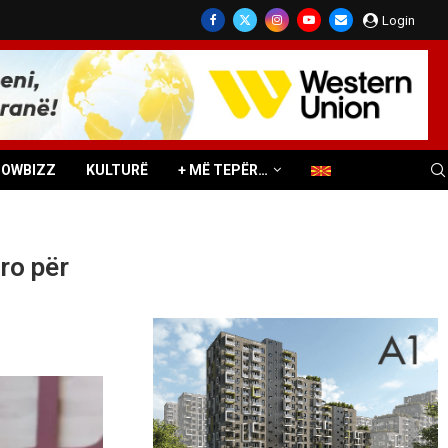
Login
HOWBIZZ
KULTURË
+ MË TEPËR…
ro për