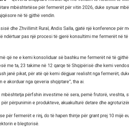
are mbështetëse për fermerët për vitin 2026, duke synuar mbë
jqësore në të gjithë vendin.
ësisë dhe Zhvillimit Rural, Andis Salla, gjatë një konference për m
 ndërtuar pas një procesi të gjerë konsultimi me fermerët në të 
më që ne e kemi konsoliduar së bashku me fermerët në të gjithë t
esë me ta, 23 takime në 12 qarqe të Shqipërisë dhe kemi vendo
sh janë pikat, për atë që kemi dëgjuar realisht nga fermerët, duk
 e akorduar nga qeveria shqiptare”, tha ai.
e mbështetja përfshin investime në sera, pemë frutorë, vreshta, s
ja për përpunimin e produkteve, akuakulturë detare dhe agroturizë
 se për fermerët e rinj, do të hapen thirrje për grant prej 10 mijë e
ktorin e blegtorisë.