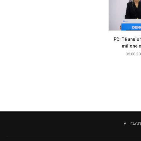
PD: Të anuloh
milionë e
06.08.20
FACE