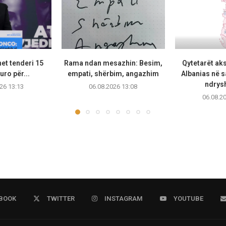
et tenderi 15
Rama ndan mesazhin: Besim,
Qytetarët ak
uro për...
empati, shërbim, angazhim
Albanias në 
ndrysh
26 13:13
06.08.2026 13:08
06.08.2
BOOK
TWITTER
INSTAGRAM
YOUTUBE