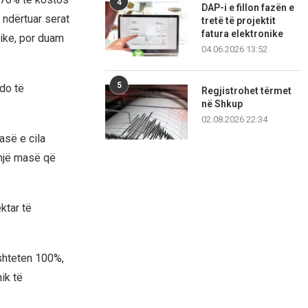
4
DAP-i e fillon fazën e
 ndërtuar serat
tretë të projektit
fatura elektronike
ike, por duam
04.06.2026 13:52
5
 do të
Regjistrohet tërmet
në Shkup
02.08.2026 22:34
asë e cila
 një masë që
ktar të
shteten 100%,
ik të