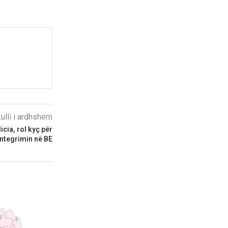
kulli i ardhshëm
icia, rol kyç për
integrimin në BE