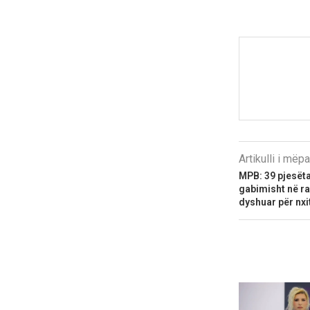
Artikulli i më
MPB: 39 pjesëta
gabimisht në ra
dyshuar për nxi