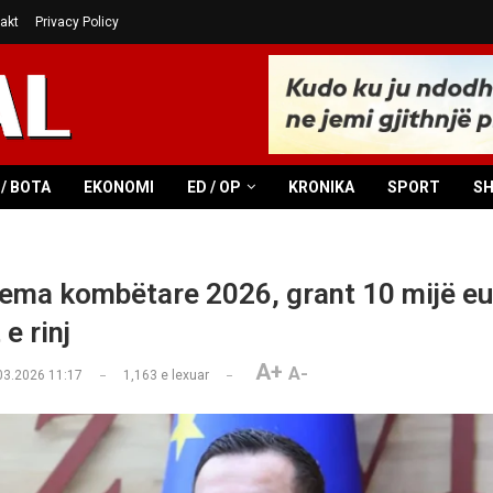
akt
Privacy Policy
/ BOTA
EKONOMI
ED / OP
KRONIKA
SPORT
S
kema kombëtare 2026, grant 10 mijë eu
e rinj
A+
A-
03.2026 11:17
1,163
e lexuar