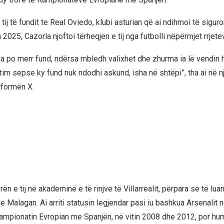
tij të fundit te Real Oviedo, klubi asturian që ai ndihmoi të siguro
n 2025, Cazorla njoftoi tërheqjen e tij nga futbolli nëpërmjet rrjete
çka po merr fund, ndërsa mbledh valixhet dhe zhurma ia lë vendin 
tim sepse ky fund nuk ndodhi askund, isha në shtëpi”, tha ai në n
tformën X.
ierën e tij në akademinë e të rinjve të Villarrealit, përpara se të lua
 Malagan. Ai arriti statusin legjendar pasi iu bashkua Arsenalit n
Kampionatin Evropian me Spanjën, në vitin 2008 dhe 2012, por hum