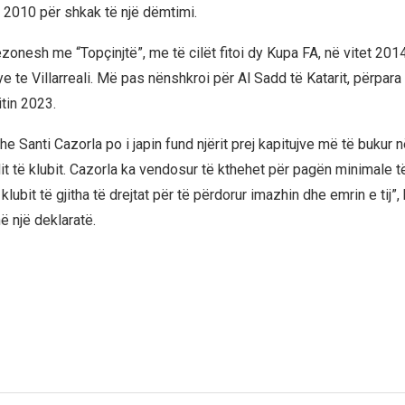
2010 për shkak të një dëmtimi.
zonesh me “Topçinjtë”, me të cilët fitoi dy Kupa FA, në vitet 201
ye te Villarreali. Më pas nënshkroi për Al Sadd të Katarit, përpara
tin 2023.
e Santi Cazorla po i japin fund njërit prej kapitujve më të bukur n
t të klubit. Cazorla ka vendosur të kthehet për pagën minimale të
klubit të gjitha të drejtat për të përdorur imazhin dhe emrin e tij”,
në një deklaratë.