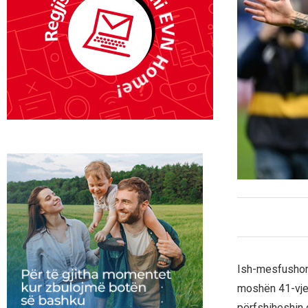
Ish-mesfushori 
moshën 41-vjeç
përfshiheshin 