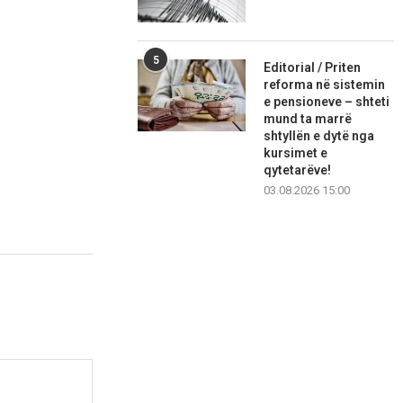
5
Editorial / Priten
reforma në sistemin
e pensioneve – shteti
mund ta marrë
shtyllën e dytë nga
kursimet e
qytetarëve!
03.08.2026 15:00