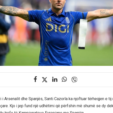
i Arsenalit dhe Spanjës, Santi Cazorla ka njoftuar tërheqjen e tij 
are. Kjo i jep fund një udhëtimi që përfshin më shumë se dy dek
dy trofe të Kampionateve Evropiane me Spanjën.