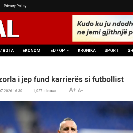
Privacy Policy
/ BOTA
EKONOMI
ED / OP
KRONIKA
SPORT
S
orla i jep fund karrierës si futbollist
A+
A-
07.2026 16:30
1,027
e lexuar