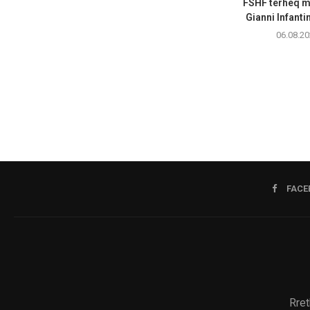
FSHF tërheq m
Gianni Infanti
06.08.20
FACE
Rret