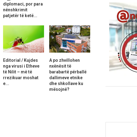
diplomaci, por para
nënshkrimit
patjetër të ketë...
Editorial / Kujdes
A po zhvillohen
nga virusi i Etheve
nxënësit të
të Nilit – më të
barabartë përballë
rrezikuar moshat
dallimeve etnike
e...
dhe shkollave ku
mësojnë?