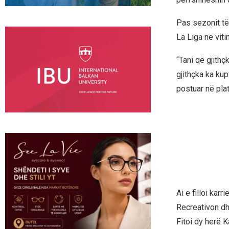
Pas sezonit të 
La Liga në viti
“Tani që gjith
gjithçka ka kup
postuar në pla
Ai e filloi karr
Recreativon dhe
Fitoi dy herë 