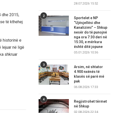
28.07.2026 15:52
4 dhe 2015,
2
Sportelet e NP
 se të kthehej
“Ujësjellësi dhe
Kanalizimi” – Shkup
nesër do të punojnë
nga ora 7:30 deri në
ë historinë e
15:30, e mërkura
është ditë jopune
 lejuar në ligë
05.01.2026 10:36
 ka shkruar
3
Arsim, në shtator
4.900 nxënës të
klasës së parë më
pak
06.08.2026 17:33
4
Regjistrohet tërmet
në Shkup
02.08.2026 22:34