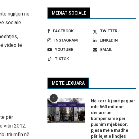
MEDIAT SOCIALE
nte ngjitjen në
ve sociale.
FACEBOOK
TWITTER
heshtjes,
INSTAGRAM
LINKEDIN
jë video të
YOUTUBE
EMAIL
TIKTOK
MË TË LEXUARA
1
Në korrik janë paguar
mbi 560 milionë
denarë për
nte për
kompensime për
pushim mjekësor,
ë vitin 2012.
pjesa më e madhe
bi triumfin në
për lejet e lindjes