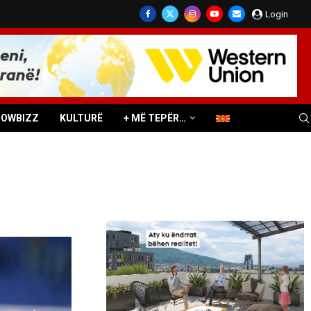
Login
HOWBIZZ
KULTURË
+ MË TEPËR…