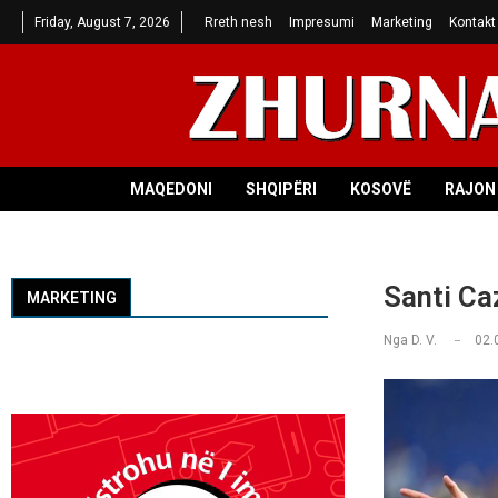
Friday, August 7, 2026
Rreth nesh
Impresumi
Marketing
Kontakt
MAQEDONI
SHQIPËRI
KOSOVË
RAJON 
Santi Caz
MARKETING
Nga
D. V.
02.