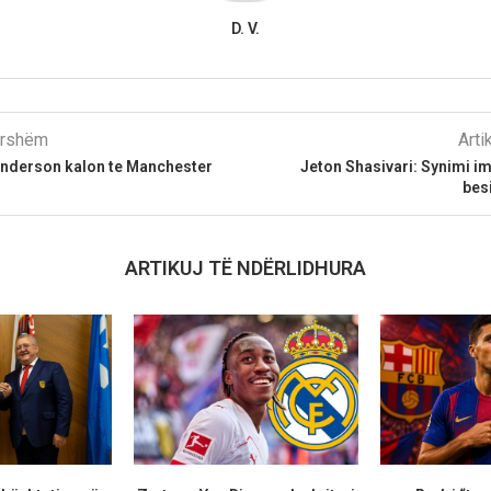
D. V.
parshëm
Arti
 Anderson kalon te Manchester
Jeton Shasivari: Synimi im
bes
ARTIKUJ TË NDËRLIDHURA