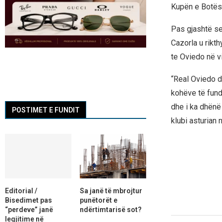
Kupën e Botës 
Pas gjashtë se
Cazorla u rikth
te Oviedo në vi
“Real Oviedo dh
kohëve të fundi
dhe i ka dhënë 
POSTIMET E FUNDIT
klubi asturian 
Editorial /
Sa janë të mbrojtur
Bisedimet pas
punëtorët e
“perdeve” janë
ndërtimtarisë sot?
legjitime në