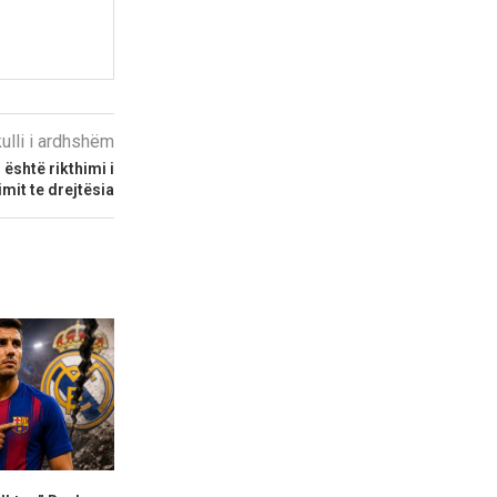
kulli i ardhshëm
 është rikthimi i
imit te drejtësia