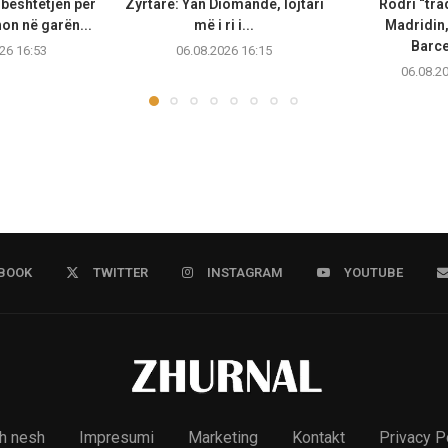
bështetjen për
Zyrtare: Yan Diomande, lojtari
Rodri “tra
non në garën...
më i ri i...
Madridin,
Barc
26 16:53
06.08.2026 16:15
06.08.2
BOOK
TWITTER
INSTAGRAM
YOUTUBE
h nesh
Impresumi
Marketing
Kontakt
Privacy P