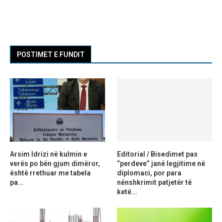
POSTIMET E FUNDIT
Arsim Idrizi në kulmin e
Editorial / Bisedimet pas
verës po bën gjum dimëror,
“perdeve” janë legjitime në
është rrethuar me tabela
diplomaci, por para
pa...
nënshkrimit patjetër të
ketë...