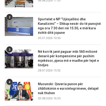
06.08.2026 17:33
2
Sportelet e NP “Ujësjellësi dhe
Kanalizimi” – Shkup nesër do të punojnë
nga ora 7:30 deri në 15:30, e mërkura
është ditë jopune
05.01.2026 10:36
3
Në korrik janë paguar mbi 560 milionë
denarë për kompensime për pushim
mjekësor, pjesa më e madhe për lejet e
lindjes
28.07.2026 15:52
4
Mucunski: Qeveria punon për
zhbllokimin e eurointegrimeve, detajet
nuk thuhen
03.08.2026 16:35