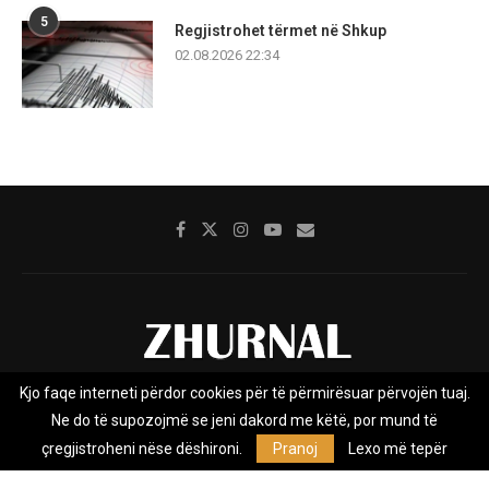
5
Regjistrohet tërmet në Shkup
02.08.2026 22:34
Kjo faqe interneti përdor cookies për të përmirësuar përvojën tuaj.
Rreth nesh
Impresumi
Marketing
Kontakt
Ne do të supozojmë se jeni dakord me këtë, por mund të
Privacy Policy
çregjistroheni nëse dëshironi.
Pranoj
Lexo më tepër
Zhurnal.mk është Agjenci e Lajmeve e pavarur, e themeluar në vitin