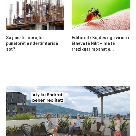
Sa janë të mbrojtur
Editorial / Kujdes nga virusi i
punëtorët e ndërtimtarisë
Etheve të Nilit – më të
sot?
rrezikuar moshat e...