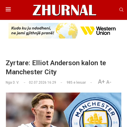
Zyrtare: Elliot Anderson kalon te
Manchester City
A+
A-
Nga
D. V.
02.07.2026 16:29
985
e lexuar